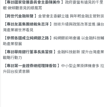
專訪國家發展委員會主委陳美伶
政府要當有遠見的千里
眼 做傾聽意見的順風耳
跨世代金融新聲
金管會主委顧立雄 與年輕金融主管對談
專訪友嘉集團總裁朱志洋
技術升級與政策改革並進 讓台
灣產業被世界看見
參照各國成立純網銀之路
純網銀前哨會議 以金融科技輔
助產業發展
專訪華南銀行董事長吳當傑
金融科技創新 提升台灣產業
戰略行動力
專訪第一金證券總經理陳香如
中小型企業掛牌機會多 拉
升回台投資意願