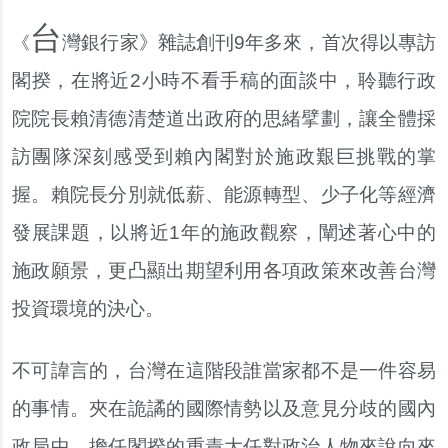
台
灣銀行家》雜誌創刊9年多來，首次得以專訪
《
閣揆，在將近2小時不看手稿的面談中，聆聽行政
院院長賴清德清楚道出政府的思緒擘劃，讓全體採
訪團隊深刻感受到賴內閣對於施政艱巨挑戰的掌
握。賴院長分別就低薪、能源轉型、少子化等經濟
發展課題，以將近1年的施政觀察，闡述著心中的
施政願景，更凸顯出期望利用各項政策來改善台灣
投資環境的決心。
不可諱言的，台灣在這階段誰當家都不是一件容易
的事情。夾在詭譎的國際情勢以及意見分歧的國內
政局中，擔任閣揆的重責大任對政治人物來說向來