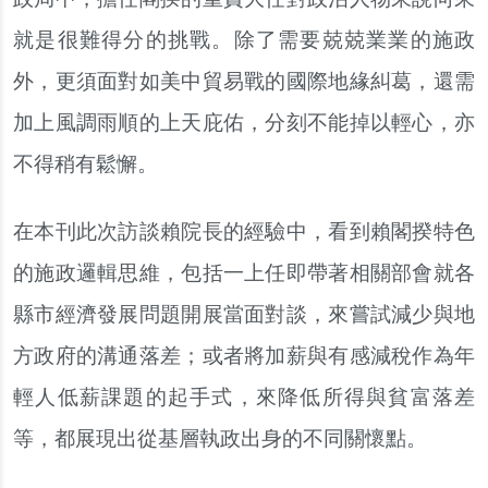
就是很難得分的挑戰。除了需要兢兢業業的施政
外，更須面對如美中貿易戰的國際地緣糾葛，還需
加上風調雨順的上天庇佑，分刻不能掉以輕心，亦
不得稍有鬆懈。
在本刊此次訪談賴院長的經驗中，看到賴閣揆特色
的施政邏輯思維，包括一上任即帶著相關部會就各
縣市經濟發展問題開展當面對談，來嘗試減少與地
方政府的溝通落差；或者將加薪與有感減稅作為年
輕人低薪課題的起手式，來降低所得與貧富落差
等，都展現出從基層執政出身的不同關懷點。