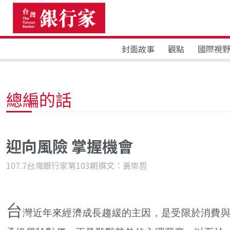
封面故事
觀點
國際視
總編的話
迎向風險 掌握機會
107.7台灣銀行家第103期
撰文：黃崇哲
台
灣近年來經濟成長趨緩的主因，是受限於消費與