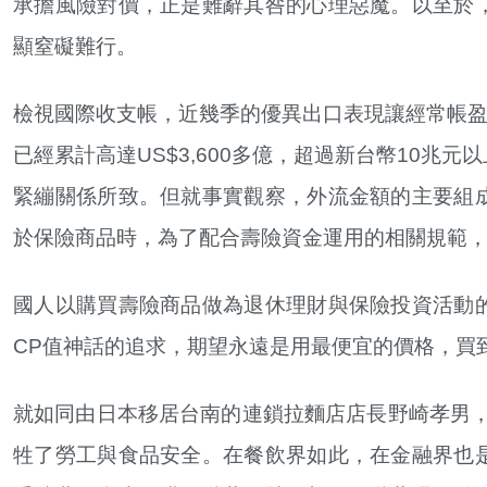
承擔風險對價，正是難辭其咎的心理惡魔。以至於
顯窒礙難行。
檢視國際收支帳，近幾季的優異出口表現讓經常帳盈
已經累計高達US$3,600多億，超過新台幣10
緊繃關係所致。但就事實觀察，外流金額的主要組
於保險商品時，為了配合壽險資金運用的相關規範
國人以購買壽險商品做為退休理財與保險投資活動
CP值神話的追求，期望永遠是用最便宜的價格，買
就如同由日本移居台南的連鎖拉麵店店長野崎孝男，
牲了勞工與食品安全。在餐飲界如此，在金融界也