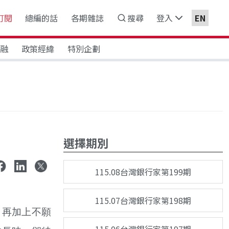
訂閱
總編的話
各期雜誌
搜尋
登入
EN
金融
政策經緯
特別企劃
選擇期別
115.08台灣銀行家第199期
115.07台灣銀行家第198期
，再加上不願