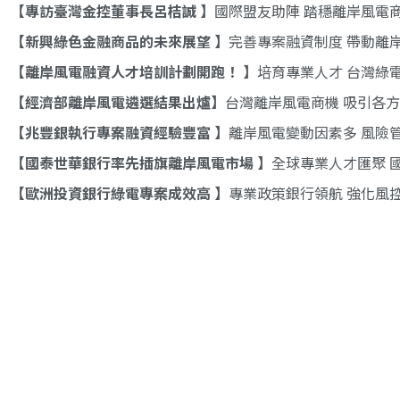
專訪臺灣金控董事長呂桔誠
國際盟友助陣 踏穩離岸風電
新興綠色金融商品的未來展望
完善專案融資制度 帶動離
離岸風電融資人才培訓計劃開跑！
培育專業人才 台灣綠
經濟部離岸風電遴選結果出爐
台灣離岸風電商機 吸引各
兆豐銀執行專案融資經驗豐富
離岸風電變動因素多 風險
國泰世華銀行率先插旗離岸風電市場
全球專業人才匯聚 
歐洲投資銀行綠電專案成效高
專業政策銀行領航 強化風