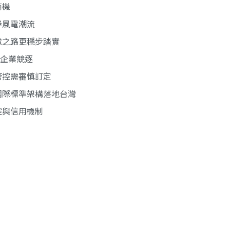
商機
岸風電潮流
電之路更穩步踏實
方企業競逐
管控需審慎訂定
國際標準架構落地台灣
控與信用機制