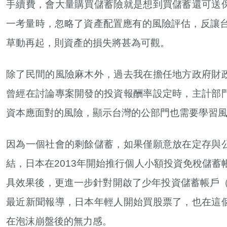
手續費，會大量購買儲蓄險就是想到買儲蓄還可送
一考量時，忽略了資產配置應有的風險評估，反讓台
草動再起，則資產的損失將甚為可觀。
除了民間的風險麻木外，過去我在擔任地方政府財
曾經在討論專案開發的投資報酬率設定時，主計部
資本應面對的風險，顯示台灣的公部門也需要學習
因為一個社會的剩餘儲蓄，如果僅願意放在定存與
結，日本在2013年開始推行個人小額投資免稅儲蓄
具效果後，更進一步針對開啟了少年投資儲蓄帳戶（Ju
最近新聞報導，日本年輕人開始買股票了，也在這
在泡沫崩盤後的無力感。