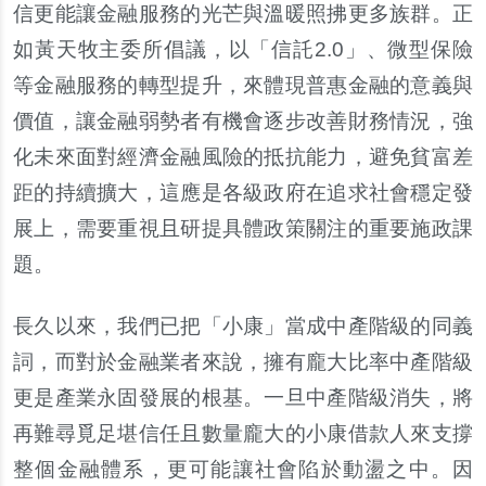
信更能讓金融服務的光芒與溫暖照拂更多族群。正
如黃天牧主委所倡議，以「信託2.0」、微型保險
等金融服務的轉型提升，來體現普惠金融的意義與
價值，讓金融弱勢者有機會逐步改善財務情況，強
化未來面對經濟金融風險的抵抗能力，避免貧富差
距的持續擴大，這應是各級政府在追求社會穩定發
展上，需要重視且研提具體政策關注的重要施政課
題。
長久以來，我們已把「小康」當成中產階級的同義
詞，而對於金融業者來說，擁有龐大比率中產階級
更是產業永固發展的根基。一旦中產階級消失，將
再難尋覓足堪信任且數量龐大的小康借款人來支撐
整個金融體系，更可能讓社會陷於動盪之中。因