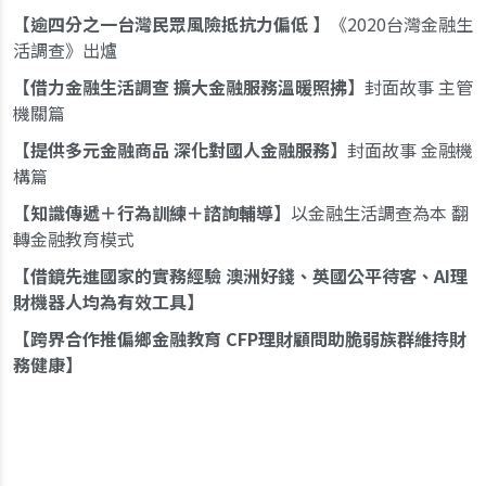
逾四分之一台灣民眾風險抵抗力偏低
《2020台灣金融生
活調查》出爐
借力金融生活調查 擴大金融服務溫暖照拂
封面故事 主管
機關篇
提供多元金融商品 深化對國人金融服務
封面故事 金融機
構篇
知識傳遞＋行為訓練＋諮詢輔導
以金融生活調查為本 翻
轉金融教育模式
借鏡先進國家的實務經驗 澳洲好錢、英國公平待客、AI理
財機器人均為有效工具
跨界合作推偏鄉金融教育 CFP理財顧問助脆弱族群維持財
務健康