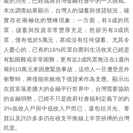
級的消失，已經成為台灣金融社會中的一大挑戰。
本次調查結果顯示，台灣人的儲蓄與借貸狀況，確
實存在兩極化的雙峰現象：一方面，有3成的民
眾，儲蓄與投資非常豐厚充足；然卻另有3成民
眾，僅有低於5萬元，甚或沒有任何儲蓄。尤其令
人憂心的，已有約16%民眾自覺到生活收支已經是
有點困難或非常困難，更有近2成民眾無法在1週內
籌到10萬元來因應緊急事故，這些人一旦遭受意外
衝擊時，將僅能依賴地下借貸來作為支應。顯示出
在貧富落差擴大的金融平行世界中，台灣需要協助
的金融弱勢，已經不只是政府社會福利定義下的約
3%低收入戶與中低收入戶而已，還包括月光、青
貧以及許許多多仍在收支平衡線上辛苦拚搏的台灣
民眾。