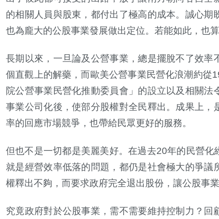
的相關人員與股東，都付出了極高的成本。誠心期
也為龐大的公股事業發展做出定位。若能如此，也
長期以來，一旦論及公營事業，總是擺脫不了效率
個直觀上的解藥，而歐美公營事業民營化浪潮約從1
院公營事業民營化推動委員會」的設立以及相關法
事業公司化後，使部分股權對全民釋出。成果上，
率的回應市場競爭，也帶給民眾更好的服務。
但也不是一切都是美麗美好。在過去20年的民營化
就是經營效率低落的問題，都仍是社會極大的爭議
權釋出不夠，而要求政府完全退出股份，讓公股事
究竟政府對於公股事業，需不需要維持控制力？回