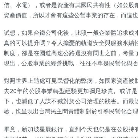
信、水電），或者是資產有其國民共有性（如公股
資產價值，所以才會有這些公營事業的存在，而這
試想，如果台鐵公司化後，比照一般企業體追求成
真的可以提升嗎？令人擔憂的軌道安全與服務永續
制度，卻是在國道高速公路還沒有問世之前，考量
現出，公股事業的經營挑戰，往往不單是民營化與
對照世界上隨處可見民營化的弊病，如國家資產被
去20年的公股事業轉型經驗更加彌足珍貴。或許
下，也減低了人謀不臧對於公司治理的戕害。而最
驗，也呈現出台灣民主問責體制對於引導民營化合
畢竟，新加坡星展銀行，直到今天也仍是在公股持