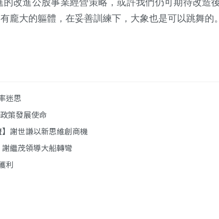
進的改進公股事業經營策略，或許我們仍可期待改造
然有龐大的軀體，在妥善訓練下，大象也是可以跳舞的
率迷思
政策發展使命
流
謝世謙以新思維創商機
謝繼茂領導大船轉彎
獲利