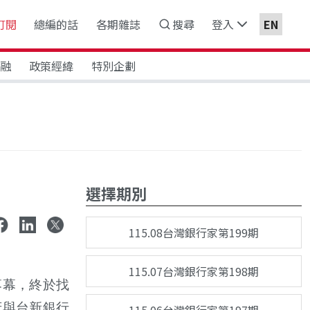
訂閱
總編的話
各期雜誌
搜尋
登入
EN
金融
政策經緯
特別企劃
選擇期別
115.08台灣銀行家第199期
115.07台灣銀行家第198期
落幕，終於找
府與台新銀行