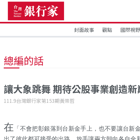
封面故事
觀點
國際視
總編的話
讓大象跳舞 期待公股事業創造新
111.9台灣銀行家第153期
黃崇哲
在
「不會把彰銀落到台新金手上，也不要讓台新金
出了彼此都可接受的出路，放手讓兩方朝向各自全