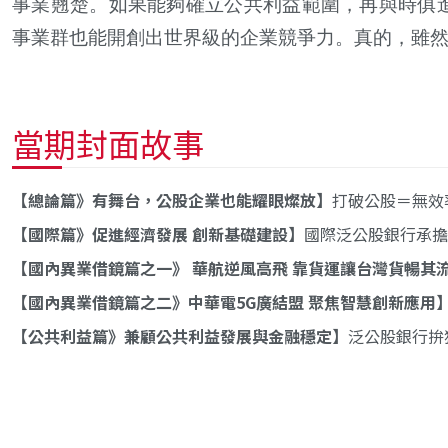
事業翹楚。如果能夠確立公共利益範圍，再與時俱
事業群也能開創出世界級的企業競爭力。真的，雖
當期封面故事
總論篇》有舞台，公股企業也能耀眼燦放
打破公股＝無效
國際篇》促進經濟發展 創新基礎建設
國際泛公股銀行承擔
國內異業借鏡篇之一》 華航逆風高飛 靠貨運讓台灣貨暢其
國內異業借鏡篇之二》中華電5G廣結盟 聚焦智慧創新應用
公共利益篇》兼顧公共利益發展與金融穩定
泛公股銀行拚