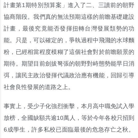
計畫第1期特別預算案」進入了二、三讀前的朝野
協商階段。我們真的無法預期這樣的前瞻基礎建設
計畫，最後究竟能否發揮扭轉台灣發展頹勢的功
能。只是，可以確定的，爭執過程中飛濺的水球麵
粉，已經相當程度模糊了這個社會對於前瞻願景的
期待。期望目前劍拔弩張的朝野對峙態勢能早日消
弭，讓民主政治發揮代議政治應有機能，回歸引導
社會良性發展的道路之上。
事實上，受少子化強烈衝擊，本月高中職免試入學
放榜，全國缺額共逾10萬人，等於今年各校只招到
6成學生，許多私校已面臨最後的危急存亡之秋。