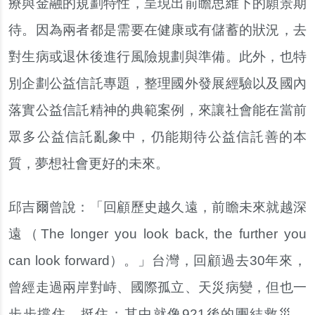
療與金融的規劃特性，呈現出前瞻思維下的願景期
待。因為兩者都是需要在健康或有儲蓄的狀況，去
對生病或退休後進行風險規劃與準備。此外，也特
別企劃公益信託專題，整理國外發展經驗以及國內
落實公益信託精神的典範案例，來讓社會能在當前
眾多公益信託亂象中，仍能期待公益信託善的本
質，夢想社會更好的未來。
邱吉爾曾說：「回顧歷史越久遠，前瞻未來就越深
遠（The longer you look back, the further you
can look forward）。」台灣，回顧過去30年來，
曾經走過兩岸對峙、國際孤立、天災病變，但也一
步步撐住、挺住；其中就像921後的團結救災、