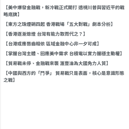
美中爆發金融戰，新冷戰正式開打 透視川普與習近平的戰
略底牌
東方之珠煙硝四起 香港戰場「五大對戰」劇本分析
香港逐漸熄燈 台灣有能力取而代之？
台港或應唇齒相依 區域金融中心非一夕可成
掌握台灣主體、回應美中需求 台積電以實力握穩主動權
貿易戰未停、金融戰來襲 滙豐淪為大國角力人質
中國與西方的「鬥爭」 貿易戰只是表面，核心是意識形態
之戰