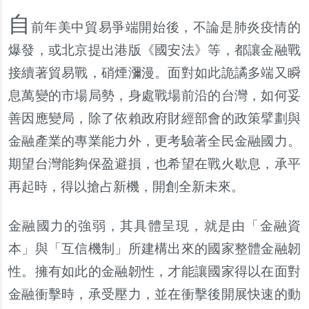
自
前年美中貿易爭端開始後，不論是肺炎疫情的
爆發，或北京提出港版《國安法》等，都讓金融戰
接續著貿易戰，硝煙瀰漫。面對如此詭譎多端又瞬
息萬變的市場局勢，身處戰場前沿的台灣，如何妥
善因應變局，除了依賴政府財經部會的政策擘劃與
金融
產
業的專業能力外，更考驗著全民金融國力。
期望台灣能
夠
保盈避損，也希望在戰火歇息，承平
再起時，得以搶占新機，開創全新未來。
金融國力的強弱，其具體呈現，就是由「金融資
本」與「互信機制」所建構出來的國家整體金融
韌
性。擁有如此的金融
韌
性，才能讓國家得以在面對
金融衝
擊
時，承受壓力，並在衝
擊
後開展快速的動