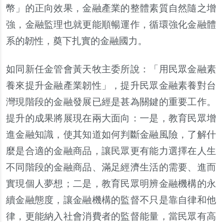
幣」的正向效果，金融
產
業的整體素質自然隨之增
強，金融監理也就更能順暢運作，循環強化金融體
系的
韌
性，奠下扎實的金融國力。
如同新任金管會
黃
天牧主委所
說
：「用民
眾
金融素
養來提升金融
產
業
韌
性」，提升民
眾
金融素養對台
灣現階段的金融發展已經是甚為關鍵的重要工作。
提升的成果將展現在兩大面向：一是，教育民
眾
增
進金融知識，使其知道如何判斷金融風險，了解什
麼是合適的金融商品，讓民
眾
更有能力選擇在人生
不同階段的金融商品、滿足經濟生活的需要、進而
實現個人夢想；二是，教育民
眾
明辨金融機構的永
續金融態度，讓金融機構的監督不只是靠自律和他
律，更能納入社會消費者的監督能量，當民
眾
有高