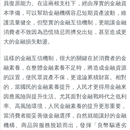
員復原能力。在這兩根支柱下，經由厚實的金融資
本準備，可以
幫
助金融機構容忍短期資
產
波動，維
護流量健全，但堅實的金融互信機制，更能讓金融
消費者不致因為恐慌猜忌而擠兌出短，甚至造成更
大的金融損失動盪。
這樣的金融互信機制，很大的關鍵在於消費者的金
融素養，在整體金融素養不足時，將造成金融資源
的誤置，使民
眾
資
產
不保，更遑論累積財富。相對
的，當國民的金融素養提升，人民才更得用金融來
因應風險與提升生活。尤其面對金融戰時代之低利
率、高風險環境，人民金融素養的提升更形重要，
當消費者能妥善做金融選擇，自然就能讓好的金融
機構、商品與服務
脫
穎而出，發揮「良幣驅逐劣