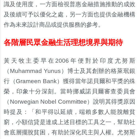
識及使用度，一方面檢視普惠金融措施推動的成效
及後續可予以優化之處，另一方面也提供金融機構
作為未來設計商品或提供服務的參考。
各階層民眾金融生活理想境界與期待
黃天牧主委早在2006年便對於印度尤努斯
（Muhammad Yunus）博士及其創辦的格萊珉銀
行（Grameen Bank）獲得當年諾貝爾和平獎的殊
榮，印象十分深刻。當時挪威諾貝爾審查委員會
（Norwegian Nobel Committee）說明其得獎原因
時提及：「和平得以延續，端賴多數人能脫離貧
窮，小額信貸是達成上述目標的工具之一，幫助社
會底層擺脫貧困，有助於深化民主與人權。尤努斯