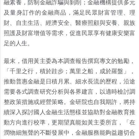
融素養，防制金融詐騙與剝削；金融機構提供多元
及量身訂作的金融商品，滿足民眾財富管理、理
財、自主生活、經濟安全、醫療照顧與安養、親族
照護及財富增值等需求，促進民眾享有健康安樂富
足的人生。
最末，借用黃主委為本調查報告撰寫專文的勉勵，
「千里之行，積於跬步；萬里之船，成於羅盤」，
推動普惠金融是日積月累、細水長流的歷程，沿途
需要各式調查研究分析與各界建言，以適時檢討調
整政策措施或經營策略。金研院也自我期許，將持
續深入探討國人金融生活態樣並協助對金融教育推
動方向進行校準，更期望真能如黃主委所言，「在
潤物細無聲的不斷發展中，金融服務能夠益趨切合