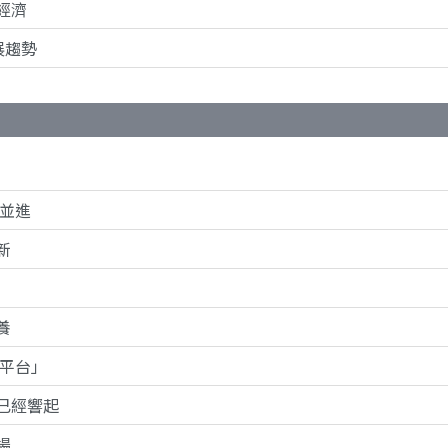
經濟
展趨勢
並進
新
養
適平台」
已經響起
場