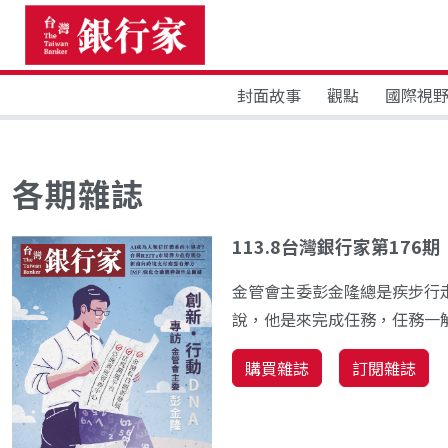
封面故事
觀點
國際視
各期雜誌
113.8台灣銀行家第176期
金管會主委彭金隆總是疾步行
說，他是來完成任務，任務一
購買雜誌
訂閱雜誌