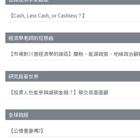
【Cash, Less Cash, or Cashless？】
經濟學老師的狂想曲
【市場對川普經濟學的誤區】關稅、能源政策、地緣政治觀
研究員看世界
【投資人也能參與減碳金融？】碳交易面面觀
全球政經
【公債重要嗎?】