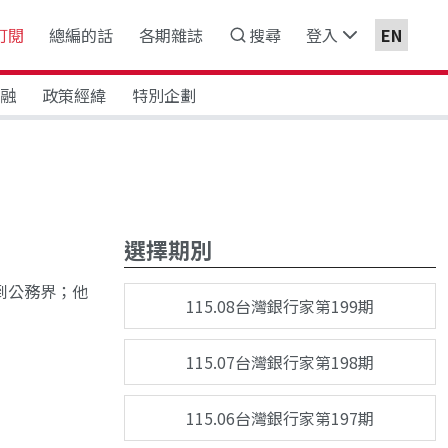
訂閱
總編的話
各期雜誌
搜尋
登入
EN
金融
政策經緯
特別企劃
選擇期別
到公務界；他
115.08台灣銀行家第199期
115.07台灣銀行家第198期
115.06台灣銀行家第197期