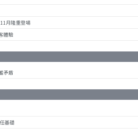
將於11月隆重登場
客體驗
蓄矛盾
責任基礎