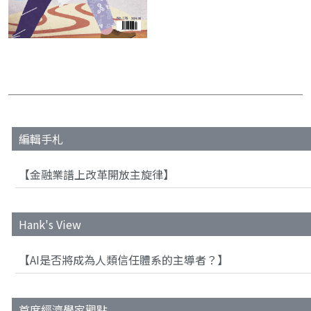
編輯手札
【金融業譜上改革開放主旋律】
Hank's View
【AI是否將成為人類信任體系的主導者？】
首席經濟學家觀點