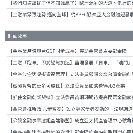
【我們知道誰輸了但不知誰贏了】歐洲混亂的大選、低迷的
【金融業緊跟趨勢 邁向全球】從APEC觀察亞太金融議題發
封面故事
【金融業產值與台GDP同步成長】專訪金管會主委彭金隆
【金融「跑車」即將過彎加速】監理發展「剎車」 「油門」
【金融沙盒與虛擬資產管理】立法委員郭國文談台灣金融創
【虛擬貨幣的更多可能性】立法委員葛如鈞看Web3產業
【抓住金融創新契機】立法委員黃珊珊期待提高民眾金融素
【金管會推新政 六箭齊發】設立專家學者發動的「法規調
【公股金融事業應組基建聯盟】成立亞太資產管理中心號角
【金融機制與有機栽種的對話】彭金隆的金融創新與開心農