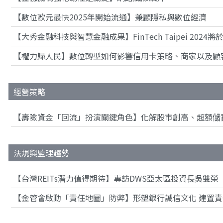
【數位歐元最快2025年開始流通】兼顧隱私與數位經濟
【大秀金融科技與智慧金融成果】FinTech Taipei 2024
【權力歸人民】數位轉型如何影響信用卡策略、商家以及顧
經營策略
【壽險資金「回流」扮演關鍵角色】化解股市創高、超額儲
法規與監理趨勢
【台灣REITs潛力值得期待】專訪DWS亞太區投資長吳雙榮
【金管會啟動「責任地圖」防弊】形塑銀行誠信文化 建置