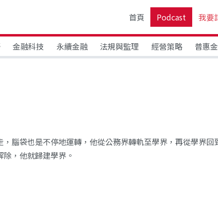
首頁
Podcast
我要
野
金融科技
永續金融
法規與監理
經營策略
普惠
走，腦袋也是不停地運轉，他從公務界轉軌至學界，再從學界回
解除，他就歸建學界。