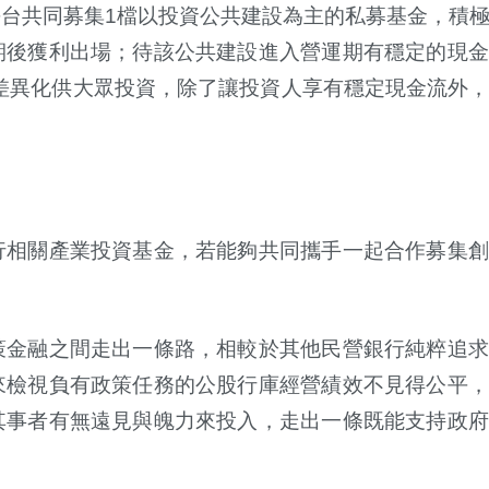
台共同募集1檔以投資公共建設為主的私募基金，積
期後獲利出場；待該公共建設進入營運期有穩定的現金
有差異化供大眾投資，除了讓投資人享有穩定現金流外
行相關產業投資基金，若能夠共同攜手一起合作募集創
策金融之間走出一條路，相較於其他民營銀行純粹追求
來檢視負有政策任務的公股行庫經營績效不見得公平，
其事者有無遠見與魄力來投入，走出一條既能支持政府