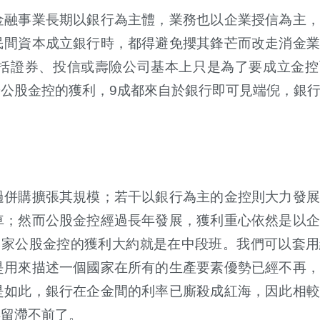
金融事業長期以銀行為主體，業務也以企業授信為主，
民間資本成立銀行時，都得避免攖其鋒芒而改走消金業
括證券、投信或壽險公司基本上只是為了要成立金控
公股金控的獲利，9成都來自於銀行即可見端倪，銀
過併購擴張其規模；若干以銀行為主的金控則大力發展
車；然而公股金控經過長年發展，獲利重心依然是以企
4家公股金控的獲利大約就是在中段班。我們可以套用
是用來描述一個國家在所有的生產要素優勢已經不再，
是如此，銀行在企金間的利率已廝殺成紅海，因此相較
得留滯不前了。