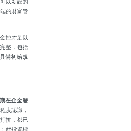
可以新設的
行端的財富管
金控才足以
完整，包括
具備初始規
期在企金發
定程度認識，
打拚，都已
；就投資標