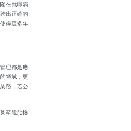
金隆在就職滿
是跨出正確的
使得這多年
管理都是應
的領域，更
業務，若公
甚至脫胎換