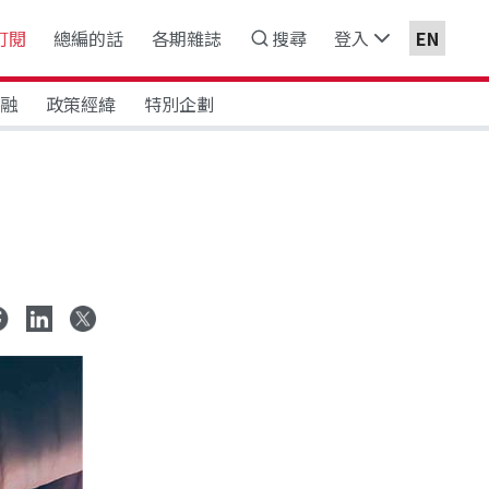
訂閱
總編的話
各期雜誌
搜尋
登入
EN
金融
政策經緯
特別企劃