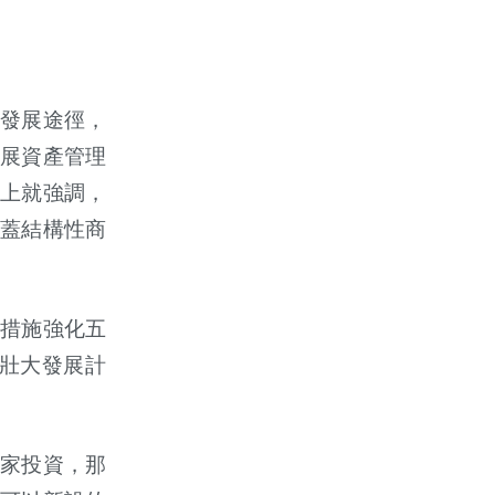
發展途徑，
展資產管理
上就強調，
蓋結構性商
措施強化五
壯大發展計
家投資，那