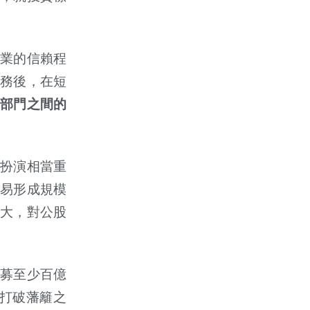
業的信賴程
務後，在短
部門之間的
扮演相當重
易形成規模
大，對公股
募至少百億
打破藩籬之