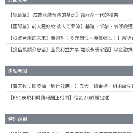
【總論篇》 成為永續台灣的基建】讓好命一代的積累
【國際篇》前人種好樹 後人可乘涼】基建、新創、氣候變遷
【投資台灣的未來》黃崇哲：多元韌性、機敏彈性！】解除
【投信投顧公會篇》全民利益共享 建設永續家園】以金融
焦點新聞
【黃天牧：盼發揮「雁行效應」】五大「綠金控」組永續先
【ESG表現和財務報酬正相關】信託2.0評鑑出爐
特別企劃