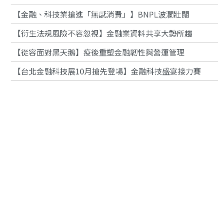
【金融、科技業搶進「無感消費」】BNPL波瀾壯闊
【衍生法規風險不容忽視】金融業資料共享大勢所趨
【從容面對黑天鵝】疫後重塑金融韌性與營運管理
【台北金融科技展10月搶先登場】金融科技盛宴接力賽