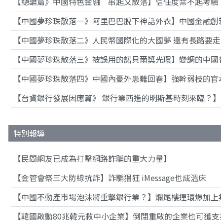
【總論篇》中國特色金融 串起又散落】信任度禁不起考驗
【中國夢珍珠散落一》阿里巴巴脫下神話外衣】中國金融創
【中國夢珍珠散落二》人民幣國際化的大國夢 還有長路要
【中國夢珍珠散落三》被誤用的諾貝爾獎光環】變調的中國
【中國夢珍珠散落四》中國內憂外患難回春】強幹弱枝的官
【台資銀行發展因應篇》 銀行業西進的明斯基時刻來臨？
特別報導
【民間網友已成為打擊網路詐騙的重大力量】
【金管會祭三大防線抗詐】詐騙猖狂 iMessage也成溫床
【中國不動產市場泡沫將重擊銀行業？】爛尾樓連環爆加上
【韓國啟動80兆韓元救中小企業】倒閉重啟的企業也可獲支