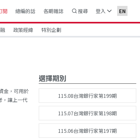
訂閱
總編的話
各期雜誌
搜尋
登入
EN
金融
政策經緯
特別企劃
選擇期別
資金，可用於
115.08台灣銀行家第199期
考，讓上一代
115.07台灣銀行家第198期
115.06台灣銀行家第197期