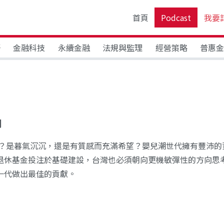
首頁
Podcast
我要
野
金融科技
永續金融
法規與監理
經營策略
普惠
期
貌？是暮氣沉沉，還是有質感而充滿希望？嬰兒潮世代擁有豐沛的
退休基金投注於基礎建設，台灣也必須朝向更機敏彈性的方向思
一代做出最佳的貢獻。