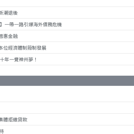
新潮退後
走】一帶一路引爆海外債務危機
普惠金融
本位經濟體制箝制發展
】十年一覺神州夢！
集體拒繳貸款
持