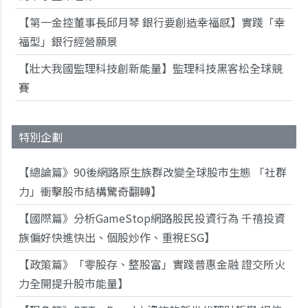
【第一金控董事長邱月琴 銀行要創造幸福感】實踐「幸
福型」銀行經營願景
【壯大我國監理科技創新能量】監理科技黑客松全球競
賽
特別企劃
【總論篇》90後網路原生族群改變全球股市生態 「社群
力」衝擊股市結構驚奇翻轉】
【國際篇》分析GameStop網路股民投資行為 千禧投資
族偏好快進快出、個股炒作、重視ESG】
【政策篇》「零股存、整股富」實踐普惠金融 證交所火
力全開提升股市能量】