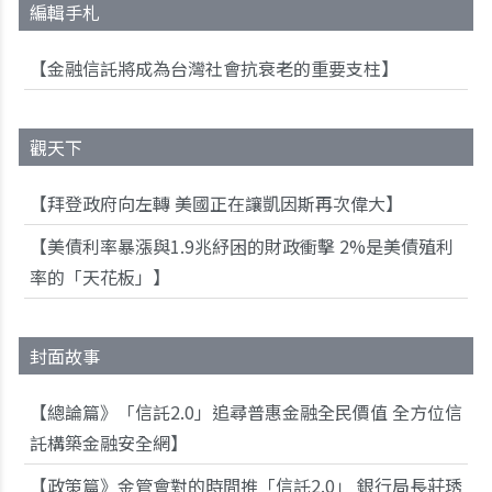
編輯手札
【金融信託將成為台灣社會抗衰老的重要支柱】
觀天下
【拜登政府向左轉 美國正在讓凱因斯再次偉大】
【美債利率暴漲與1.9兆紓困的財政衝擊 2%是美債殖利
率的「天花板」】
封面故事
【總論篇》「信託2.0」追尋普惠金融全民價值 全方位信
託構築金融安全網】
【政策篇》金管會對的時間推「信託2.0」 銀行局長莊琇