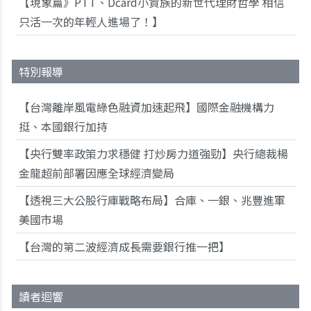
【現象篇》PTT、Dcard小資族的新世代理財哲學 相信
只活一次的年輕人進場了！】
特別報導
【台灣離岸風電綠色融資加速起飛】國際金融機構力
挺、本國銀行加持
【央行雙率政策力求穩健 打炒房力道強勁】央行總裁楊
金龍超前部署因應全球經濟變局
【透視三大公股行庫戰略布局】合庫、一銀、兆豐進軍
美國市場
【台灣的第二波經濟成長需要銀行推一把】
讀者迴響