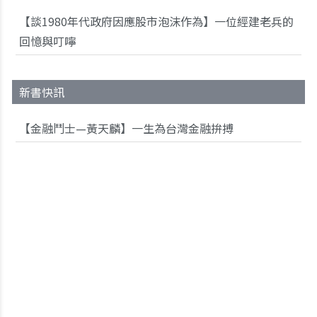
【談1980年代政府因應股市泡沫作為】一位經建老兵的
回憶與叮嚀
新書快訊
【金融鬥士—黃天麟】一生為台灣金融拚搏