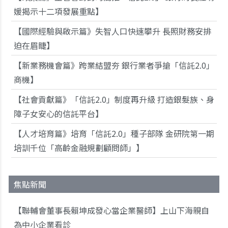
媛揭示十二項發展重點】
【國際經驗與啟示篇》失智人口快速攀升 長照財務安排
迫在眉睫】
【新業務機會篇》跨業結盟夯 銀行業者爭搶「信託2.0」
商機】
【社會貢獻篇》「信託2.0」制度再升級 打造銀髮族、身
障子女安心的信託平台】
【人才培育篇》培育「信託2.0」種子部隊 金研院第一期
培訓千位「高齡金融規劃顧問師」】
焦點新聞
【聯輔會董事長賴坤成發心當企業醫師】上山下海親自
為中小企業看診