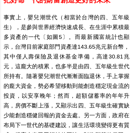
事實上，嬰兒潮世代（相當於台灣的四、五年級
生），是參與世界經濟快速成長、在生涯中累積最
多資產的一代〔如圖5〕。而最新國富統計也顯
示，台灣目前家庭部門資產達143.65兆元新台幣，
其中僅人壽保險及退休基金準備，高達30.81兆
元，這龐大的積累，也多半是由四、五年級生世代
所持有。隨著嬰兒潮世代漸漸面臨退休，手上掌握
的龐大資金，勢必希望移動到能創造穩定現金流的
投資，以安享晚年；然而，超額儲蓄率的年年升
高，房價不斷上漲，又顯示出四、五年級生確實缺
少能創造穩健回報的資金去處。另一方面，政府在
布局下一世代的基礎建設，讓生活環境變得更有質