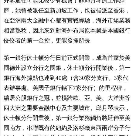
外界過往可能比較少有機會了解邱月琴的工作經
歷，她曾被派任至新加坡工作，也被指派至香港，
在亞洲兩大金融中心都有實戰經驗，海外市場業務
相當熟稔，因此來到對海外布局原本就是本國銀行
佼佼者的第一金控，更能發揮所長。
第一銀行休士頓分行日前正式開業，成為首家於美
國德州設立分行之國銀，休士頓分行開業後，第一
銀行海外據點也達到40處（含30家分支行、3家代
表辦事處、美國子銀行轄下7家分行）的里程碑，
續居公股銀行之冠，並橫跨歐、亞、美、大洋洲等
四大洲之重要金融中心及主要城市。邱月琴表示，
休士頓分行開業後，第一銀行業務觸角將延伸至美
國南方，串聯既有的紐約及洛杉磯東西兩岸分子行