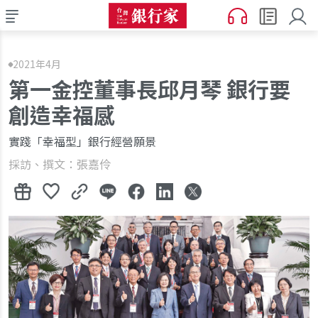
2021年4月
第一金控董事長邱月琴 銀行要
創造幸福感
實踐「幸福型」銀行經營願景
採訪、撰文：張嘉伶