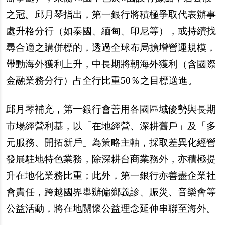
之冠。邱月琴指出，第一銀行將積極爭取代表辦事
處升格分行（如泰國、緬甸、印尼等），或持續找
尋合適之購併標的，透過全球布局擴增營運規模，
帶動海外獲利上升，中長期將朝海外獲利（含國際
金融業務分行）占全行比重50％之目標邁進。
邱月琴補充，第一銀行會善用各國區域優勢與長期
市場經營利基，以「在地經營、深耕舊戶」及「多
元服務、開拓新戶」為策略主軸，採取差異化經營
發展駐地特色業務，除深耕台商業務外，亦積極提
升在地化業務比重；此外，第一銀行亦善盡企業社
會責任，跨越國界舉辦偏鄉義診、賑災、音樂會等
公益活動，將在地關懷公益理念延伸串聯至海外。