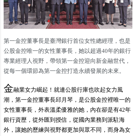
第一金控董事長是臺灣銀行首位女性總經理，也是
公股金控唯一的女性董事長，她以超過40年的銀行
專業經理人視野，帶領第一金控迎向新金融世代，
從每一個環節為第一金控打造永續發展的未來。
金
融業女力崛起！就連公股行庫也吹起女力風
潮，第一金控董事長邱月琴，是公股金控裡唯一的
女性董事長，外表溫柔優雅的她，內在卻是有42年
銀行資歷，從外匯到授信，從國內業務到派駐海
外，讓她的歷練與視野都更加與眾不同，而身為女