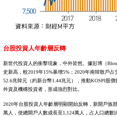
台股投資人年齡層反轉
新世代投資人的衝擊現象，中外皆然。據彭博（
Blo
史新高，較
2019
年
15%
暴增
5%
；
2020
年南韓散戶占
52.6
兆韓元（約新台幣
1.44
兆元），推動
KOSPI
股價
外資及機構投資者，形成強烈對比。
2020
年台股投資人年齡層明顯開始反轉，新開戶族
萬人，使總開戶人數成長至
1,124
萬人，占人口總數