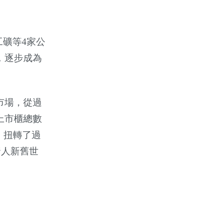
工礦等
4
家公
，逐步成為
市場，從過
上市櫃總數
，扭轉了過
資人新舊世