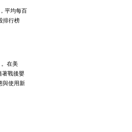
，平均每百
股排行榜
〕。在美
隨著戰後嬰
態與使用新