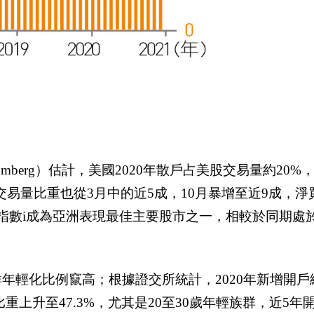
omberg
）估計，美國
2020
年散戶占美股交易量約
20%
交易量比重也從
3
月中的近
5
成，
10
月暴增至近
9
成，淨
指數
i
成為亞洲表現最佳主要股市之一，相較於同期處
群年輕化比例竄高；根據證交所統計，
2020
年新增開戶
比重上升至
47.3%
，尤其是
20
至
30
歲年輕族群，近
5
年