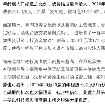
年齡層人口總數之比例，成長幅度最為驚人，
2020
成長至
123
萬人，而屬「次年輕」族群之
31
至
40
歲，
而證期局、臺灣證券交易所以及相關的主管機關，
定額等，活化台股交易量與流動性，也培養了一群
額投資以來，投資金額連年創高，
2020
年已達
171.3
度，使得年輕族群逐步加入資本市場，為台股注入
隨著這群年輕投資者的比例越來越高，在風險承擔
有明顯差異；臺灣集中保管結算所董事長林修銘表
長期穩健投資心法是網路原生族群的投資主軸，殖
據也可看出，
2020
年
20
至
29
歲的年輕股民持股排行
金融股的排名也大幅躍進，包含中信金、兆豐金與
主要以科技股與傳產股上榜之現象大相逕庭。