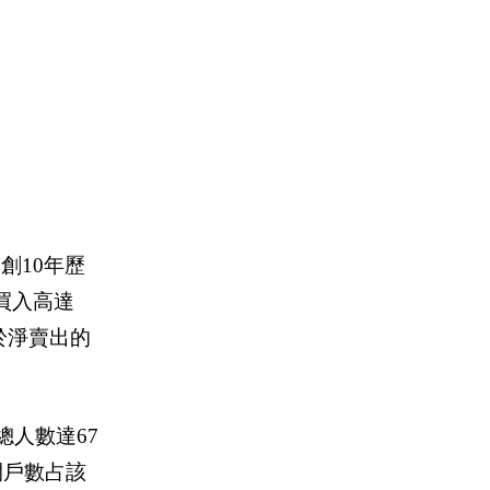
，創
10
年歷
買入高達
於淨賣出的
總人數達
67
開戶數占該