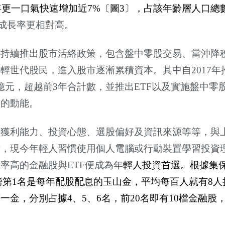
年更一口氣快速增加近
7%
〔圖
3
〕，占該年齡層人口總
成長率更相對高。
更持續推出股市活絡政策，包含盤中零股交易、當沖降
年輕世代股民，進入股市逐漸累積資本。其中自
2017
年
億元，超越前
3
年合計數，並推出
ETF
以及實施盤中零
新的動能。
、獲利能力、投資心態、選股偏好及資訊來源等等，與
示，現今年輕人習慣使用個人電腦或行動裝置學習投資
利率高的金融股與
ETF
便成為年
輕人投資首選。根據集
榜第
1
名是每年配股配息的玉山金，平均每百人就有
8
人
第一金，分別占據
4
、
5
、
6
名，前
20
名即有
10
檔金融股