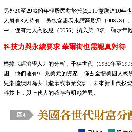
另外
20
至
29
歲的年輕股民對於投資
ETF
意願這
10
年
人就有
8
人持有，另包含國泰永續高股息（
00878
）
中，僅有元大高股息（
0056
）擠入第
13
名，顯示年
科技力與永續要求 華爾街也需認真對待
根據《經濟學人》的分析，千禧世代（
1981
年至
199
國，他們擁有
9.1
兆美元的資產，僅占全體美國人總
兒潮陸續因為去世繼承或事業交班，未來新世代投
科技上，與上代人的確存有明顯差異。