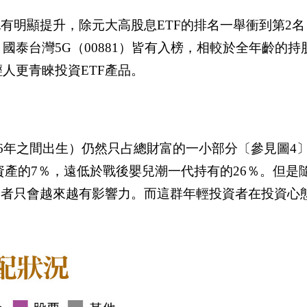
也有明顯提升，除元大高股息
ETF
的排名一舉衝到第
2
名
、國泰台灣
5G
（
00881
）皆有入榜，相較於全年齡的持
輕人更青睞投資
ETF
產品。
6
年之間出生）仍然只占總財富的一小部分〔參見圖
4
資產的
7
％，遠低於戰後嬰兒潮一代持有的
26
％。但是
資者只會越來越有影響力。而這群年輕投資者在投資心