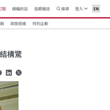
訂閱
總編的話
各期雜誌
搜尋
登入
EN
金融
政策經緯
特別企劃
市結構驚