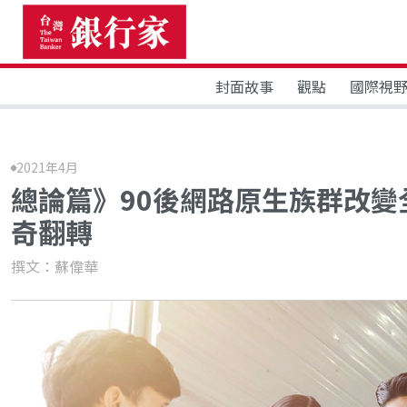
封面故事
觀點
國際視
2021年4月
總論篇》90後網路原生族群改變
奇翻轉
撰文：蘇偉華