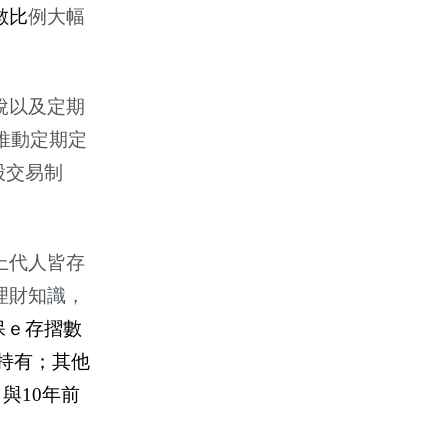
數比
例大幅
稅以及定期
推動定期定
股交易制
上代人皆存
理財知識，
保ｅ存摺數
持有；其他
，與
10
年前