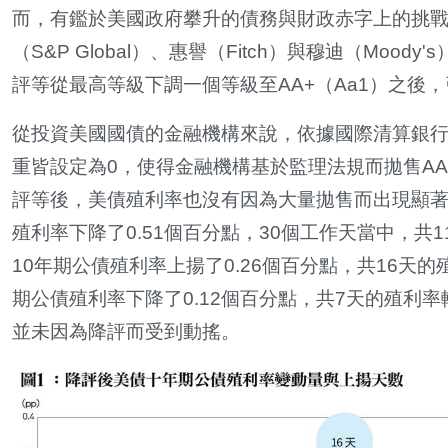
而，有鑑於美國政府攀升的債務與財政赤字上的挑戰
（S&P Global）、惠譽（Fitch）與穆迪（Mood
評等從最高等級下調一個等級至AA+（Aa1）之後
從投資美國國債的金融機構來說，依據國際清算銀行（BI
重皆設定為0，使得金融機構基於監理法規而拋售A
評等後，美債殖利率也沒有因為大量拋售而出現顯著
殖利率下降了0.51個百分點，30個工作天當中，
10年期公債殖利率上揚了0.26個百分點，共16天
期公債殖利率下降了0.12個百分點，共7天的殖利
並未因為降評而受到動搖。