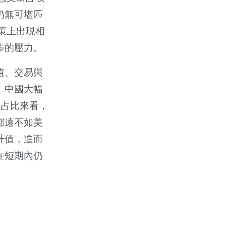
仍無可堪匹
策上出現相
步的壓力。
值、交易與
、中國大幅
備占比來看，
都遠不如美
升值，進而
在短期內仍