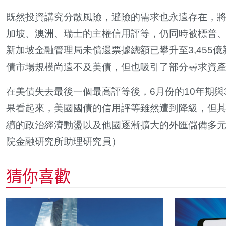
既然投資講究分散風險，避險的需求也永遠存在，
加坡、澳洲、瑞士的主權信用評等，仍同時被標普、惠
新加坡金融管理局未償還票據總額已攀升至3,455億新
債市場規模尚遠不及美債，但也吸引了部分尋求資
在美債失去最後一個最高評等後，6月份的10年期
果看起來，美國國債的信用評等雖然遭到降級，但
續的政治經濟動盪以及他國逐漸擴大的外匯儲備多
院金融研究所助理研究員）
猜你喜歡