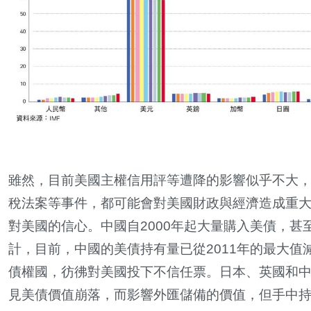
雖然，目前美國主權信用評等遭降的影響似乎不大
稅法案等事件，都可能會對美國財政與經濟造成重
對美國的信心。中國自2000年起大量購入美債，甚至
計，目前，中國的美債持有量已從2011年的最大值
債權國，彷彿對美國投下不信任票。日本、英國和
見美債價值崩落，而影響外匯儲備的價值，但手中