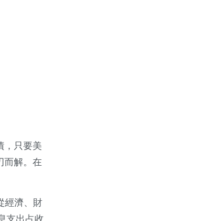
債，只要美
刃而解。在
從經濟、財
息支出占收