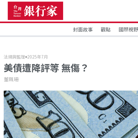
封面故事
觀點
國際視
法規與監理
2025年7月
美債遭降評等 無傷？
董珮珊