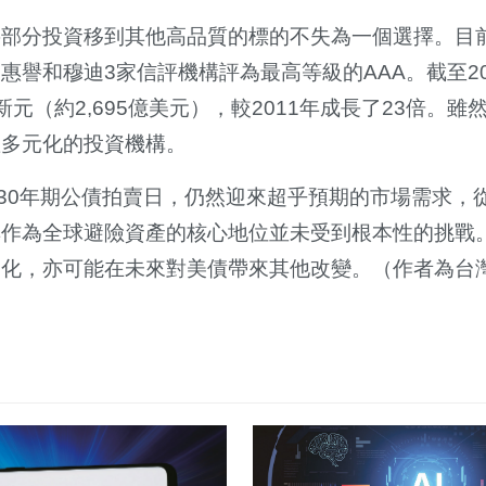
將部分投資移到其他高品質的標的不失為一個選擇。目
譽和穆迪3家信評機構評為最高等級的AAA。截至20
元（約2,695億美元），較2011年成長了23倍。雖
產多元化的投資機構。
與30年期公債拍賣日，仍然迎來超乎預期的市場需求，
其作為全球避險資產的核心地位並未受到根本性的挑戰
元化，亦可能在未來對美債帶來其他改變。（作者為台