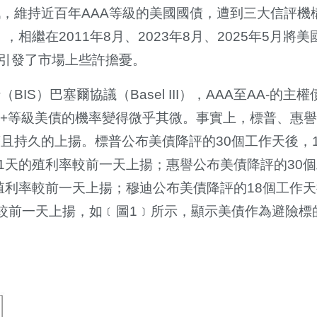
，維持近百年AAA等級的美國國債，遭到三大信評機
y's），相繼在2011年8月、2023年8月、2025年5月將
，引發了市場上些許擔憂。
S）巴塞爾協議（Basel III），AAA至AA-的主
A+等級美債的機率變得微乎其微。事實上，標普、惠
且持久的上揚。標普公布美債降評的30個工作天後，1
共11天的殖利率較前一天上揚；惠譽公布美債降評的30
的殖利率較前一天上揚；穆迪公布美債降評的18個工作天
率較前一天上揚，如﹝圖1﹞所示，顯示美債作為避險標