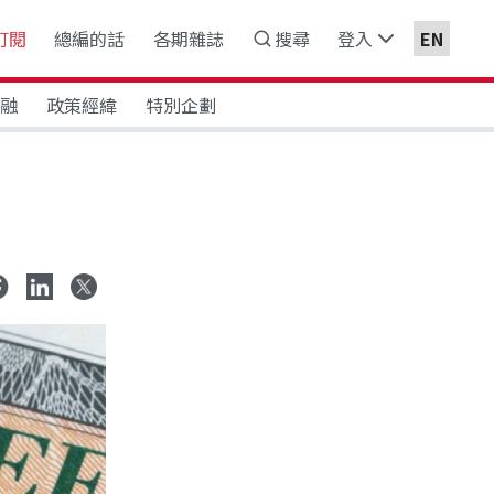
訂閱
總編的話
各期雜誌
搜尋
登入
EN
金融
政策經緯
特別企劃