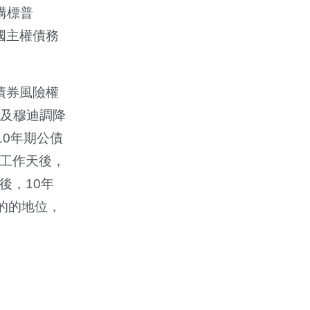
構標普
美國主權債務
權債券風險權
譽及穆迪調降
0年期公債
個工作天後，
後，10年
的的地位，