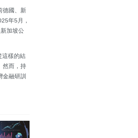
前德國、新
25年5月，
然新加坡公
從這樣的結
。然而，持
灣金融研訓