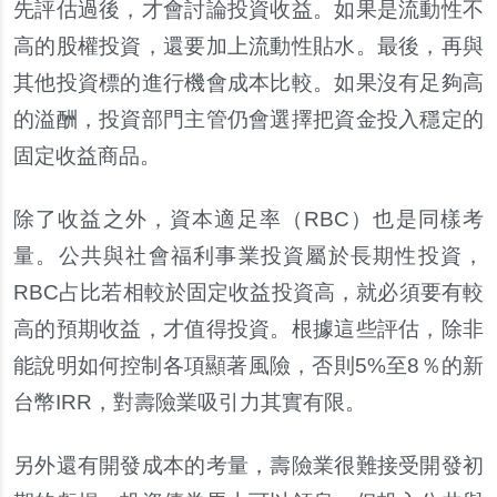
先評估過後，才會討論投資收益。如果是流動性不
高的股權投資，還要加上流動性貼水。最後，再與
其他投資標的進行機會成本比較。如果沒有足
夠
高
的溢酬，投資部門主管仍會選擇把資金投入穩定的
固定收益商品。
除了收益之外，資本適足率（
RBC
）也是同樣考
量。公共與社會福利事業投資屬於長期性投資，
RBC
占比若相較於固定收益投資高，就必須要有較
高的預期收益，才
值
得投資。根據這些評估，除非
能
說
明如何控制各項顯著風險，否則
5%
至
8
％的新
台幣
IRR
，對壽險業吸引力其實有限。
另
外還有開發成本的考量，壽險業很難接受開發初