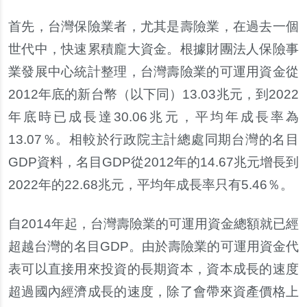
首先，台灣保險業者，尤其是壽險業，在過去一個
世代中，快速累積
龐
大資金。根據財團法人保險事
業發展中心統計整理，台灣壽險業的可運用資金從
2012
年底的新台幣（以下同）
13.03
兆元，到
2022
年底時已成長達
30.06
兆元，平均年成長率為
13.07
％。相較於行政院主計總處同期台灣的名目
GDP
資料，名目
GDP
從
2012
年的
14.67
兆元增長到
2022
年的
22.68
兆元，平均年成長率只有
5.46
％。
自
2014
年起，台灣壽險業的可運用資金總額就已經
超越台灣的名目
GDP
。由於壽險業的可運用資金代
表可以直接用來投資的長期資本，資本成長的速度
超過國
內
經濟成長的速度，除了會帶來資
產
價格上