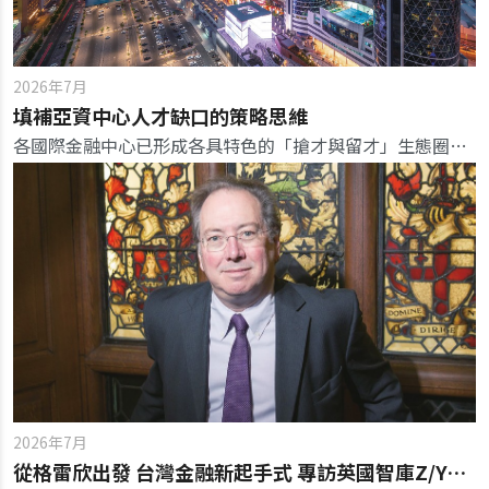
2026年7月
填補亞資中心人才缺口的策略思維
各國際金融中心已形成各具特色的「搶才與留才」生態圈，其核心共通點是將職能標準、實際職務、專業訓練與金融機構需求深度綁定。
2026年7月
從格雷欣出發 台灣金融新起手式 專訪英國智庫Z/Yen集團主席麥可‧麥內利