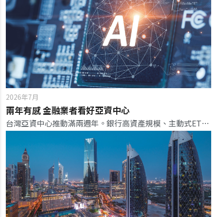
2026年7月
兩年有感 金融業者看好亞資中心
台灣亞資中心推動滿兩週年。銀行高資產規模、主動式ETF爆增，政府未來持續鬆綁法規留才引資，更要結合台灣最強的AI科技，吸引國際資本停駐。