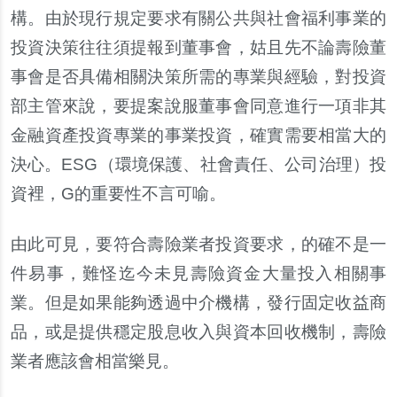
構。由於現行規定要求有關公共與社會福利事業的
投資決策往往須提報到董事會，姑且先不論壽險董
事會是否具備相關決策所需的專業與經驗，對投資
部主管來
說
，要提案
說
服董事會同意進行一項非其
金融資
產
投資專業的事業投資，確實需要相當大的
決心。
ESG
（環境保護、社會責任、公司治理）投
資裡，
G
的重要性不言可
喻
。
由此可見，要符合壽險業者投資要求，的確不是一
件易事，難怪迄今未見壽險資金大量投入相關事
業。但是如果能
夠
透過中介機構，發行固定收益商
品，或是提供穩定股息收入與資本回收機制，壽險
業者應該會相當樂見。