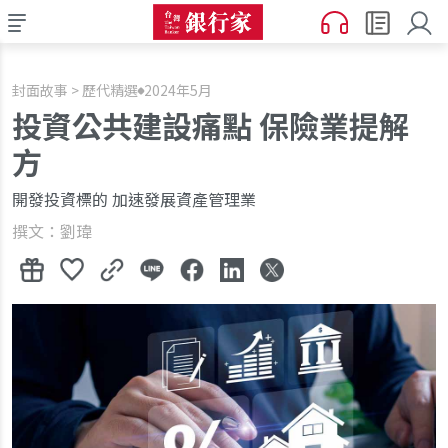
封面故事 > 歷代精選
2024年5月
投資公共建設痛點 保險業提解
方
開發投資標的 加速發展資產管理業
撰文：劉瑋