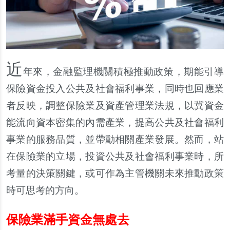
近
年來，金融監理機關積極推動政策，期能引導
保險資金投入公共及社會福利事業，同時也回應業
者反映，調整保險業及資
產
管理業法規，以冀資金
能流向資本密集的
內
需
產
業，提高公共及社會福利
事業的服務品質，並帶動相關
產
業發展。然而，站
在保險業的立場，投資公共及社會福利事業時，所
考量的決策關鍵，或可作為主管機關未來推動政策
時可思考的方向。
保險業滿手資金無處去