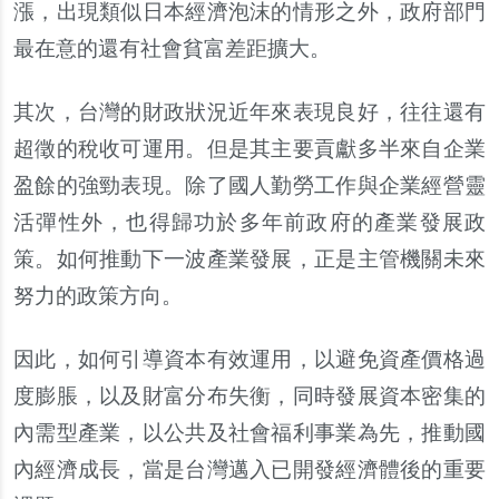
漲，出現類似日本經濟泡沫的情形之外，政府部門
最在意的還有社會貧富差距擴大。
其次，台灣的財政
狀
況近年來表現良好，往往還有
超
徵
的
稅
收可運用。但是其主要貢獻多半來自企業
盈餘的強勁表現。除了國人勤勞工作與企業經營靈
活彈性外，也得歸功於多年前政府的
產
業發展政
策。如何推動下一波
產
業發展，正是主管機關未來
努力的政策方向。
因此，如何引導資本有效運用，以避免資
產
價格過
度膨脹，以及財富分布失衡，同時發展資本密集的
內
需型
產
業，以公共及社會福利事業為先，推動國
內
經濟成長，當是台灣邁入已開發經濟體後的重要