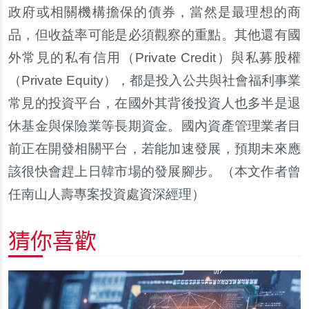
政府或相關機構擔保的債券，當然是最理想的商
品，但收益率可能是必須觀察的重點。其他還有國
外常見的私有信用（
Private Credit
）與私募股權
（
Private Equity
），都是投入公共與社會福利事業
常見的投資平台，在國外其背後投資人也多半是退
休基金與保險業等長期資金。國
內
資
產
管理業者目
前正在開發相關平台，若能加速發展，預期未來應
該很快會
趕
上日韓市場的發展
腳步
。
（本文作者曾
任南山人壽專案投資處資深經理）
猜你喜歡