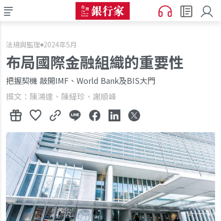
法規與監理
2024年5月
布局國際金融組織的重要性
把握契機 敲開IMF、World Bank及BIS大門
撰文：陳鴻達、陳緹珍、謝順峰