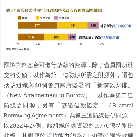
國際貨幣基金可進行放款的資源，除了會員國所
繳
交的
份
額，以作為第一道防線所需之財源外，還包
括該組織與
40
個會員國所簽署的「新借款安排」
（
New Arrangement to Borrow
），以作為第二道
防線之財源，
另
有「雙邊借款協定」（
Bilateral
Borrowing Agreements
）為第三道防線提供財源。
以
2022
年為例，該組織的總資源約
9,770
億特別提
款權，其對應的貸款能力約為
7,130
億特別提款權