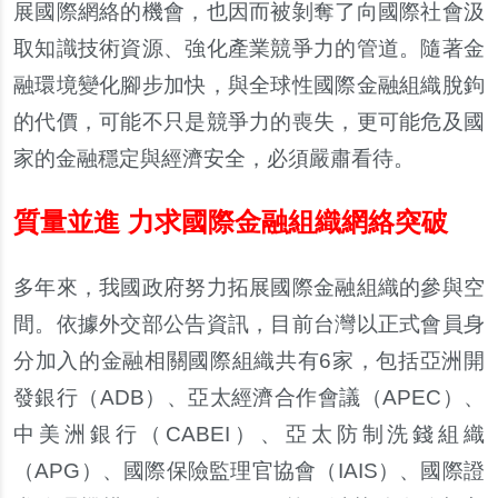
展國際網絡的機會，也因而被
剝
奪了向國際社會汲
取知識技術資源、強化
產
業競爭力的管道。隨著金
融環境變化
腳步
加快，與全球性國際金融組織
脫
鉤
的代價，可能不只是競爭力的喪失，更可能危及國
家的金融穩定與經濟安全，必須嚴肅看待。
質量並進 力求國際金融組織網絡突破
多年來，我國政府努力拓展國際金融組織的參與空
間。依據外交部公告資訊，目前台灣以正式會員身
分加入的金融相關國際組織共有
6
家，包括亞洲開
發銀行（
ADB
）、亞太經濟合作會議（
APEC
）、
中美洲銀行（
CABEI
）、亞太防制洗錢組織
（
APG
）、國際保險監理官協會（
IAIS
）、國際證