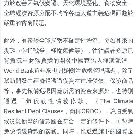
力於改善因氣候變遷、天然環境惡化、食物安全、
全球經濟資源分配不均等各種人道主義危機而趨於
嚴重的貧窮問題。
此外，有鑑於全球局勢不確定性增
溫
、突如其來的
災難（包括戰爭、極端氣候等），往往讓許多原已
背負
沉
重財務負擔的開發中國家陷入經濟泥
淖
。
World Bank
近年來也開始關注危機管理議題，除了
幫
助開發中經濟體透過從資本市場發債、保險商品
等，事先預備危機因應所需的資金來源外，也特別
通過「氣候
韌
性債務條款」（
The Climate
Resilient Debt Clauses
，簡稱
CRDC
），讓遭受氣
候災難衝
擊
的借款國在符合一定的條件下，可暫時
免除償還貸款的義務。同時，也透過旗下的國際金