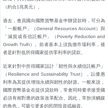
（約合
1
兆美元）。
過去，會員國向國際貨幣基金申
辦
貸款時，可分為
「一般帳
戶
」（
General Resources Account
）與
「減貧成長信託帳
戶
」（
Poverty Reduction and
Growth Truth
）。前者基本上須負擔市場利率，後
者是針對低所得國家提供零利率的貸款。
近來針對中所得國家設計「
韌
性與永續信託帳
戶
」
（
Resilience and Sustainability Trust
），以優惠
利率為其提供增強永續與
韌
性的財源。一般來
說
，
國際貨幣基金在提供貸款時，常會同時要求接受國
必須有相對應的政策改革配合。因此，常扮演觸媒
的角色，可吸引更多的民間投資或融資。