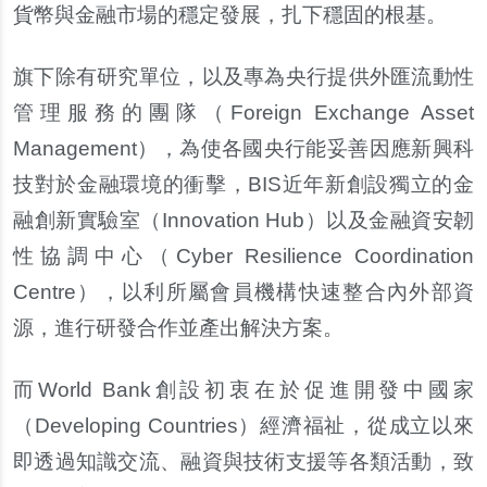
貨幣與金融市場的穩定發展，扎下穩固的根基。
旗下除有研究單位，以及專為央行提供外匯流動性
管理服務的團隊（
Foreign Exchange Asset
Management
），為使各國央行能妥善因應新興科
技對於金融環境的衝
擊
，
BIS
近年新創設獨立的金
融創新實驗室（
Innovation Hub
）以及金融資安
韌
性協調中心（
Cyber Resilience Coordination
Centre
），以利所屬會員機構快速整合
內
外部資
源，進行研發合作並
產
出解決方案。
而
World Bank
創設初衷在於促進開發中國家
（
Developing Countries
）經濟福祉，從成立以來
即透過知識交流、融資與技術支援等各類活動，致