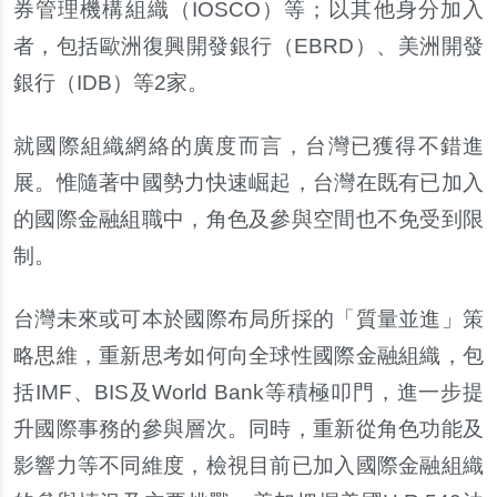
券管理機構組織（
IOSCO
）等；以其他身分加入
者，包括歐洲復興開發銀行（
EBRD
）、美洲開發
銀行（
IDB
）等
2
家。
就國際組織網絡的廣度而言，台灣已獲得不錯進
展。惟隨著中國勢力快速崛起，台灣在既有已加入
的國際金融組職中，角色及參與空間也不免受到限
制。
台灣未來或可本於國際布局所採的「質量並進」策
略思維，重新思考如何向全球性國際金融組織，包
括
IMF
、
BIS
及
World Bank
等積極叩門，進一
步
提
升國際事務的參與層次。同時，重新從角色功能及
影響力等不同維度，檢視目前已加入國際金融組織