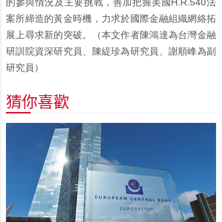
的參與情況及主要挑戰，善加把握美國
H.R.540
法
案所締造的
黃
金時機，力求於國際金融組織網絡拓
展上尋求新的突破。
（本文作者陳鴻達為台灣金融
研訓院資深研究員、陳
緹
珍為研究員、謝順峰為副
研究員）
猜你喜歡