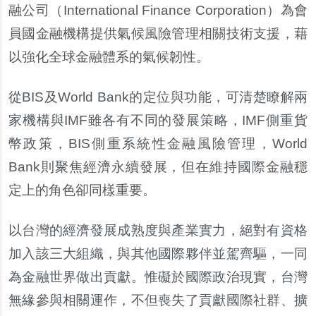
融公司（
International Finance Corporation
）為會
員國金融機構提供氣候風險管理相關技術支援，藉
以強化全球金融體系的氣候
韌
性。
從
BIS
及
World Bank
的定位與功能，可清楚瞭解兩
家機構與
IMF
雖各有不同的發展策略，
IMF
側重貨
幣政策，
BIS
側重系統性金融風險管理，
World
Bank
則聚焦經濟永續發展，但在維持國際金融穩
定上的角色卻同樣重要。
以台灣的經濟發展成熟度與
產
業實力，
絕
對有資格
加入該三大組織，與其他國際夥伴並駕齊驅，一同
為金融世界做出貢獻。惟礙於國際政治現實，台灣
無
緣
參與相關運作，不但喪失了貢獻國際社群、擴