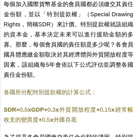
每
個加入國際貨幣基金的會員國都必須
繳
交其責任
金
份
額，並以「特別提款權」（
Special Drawing
Rights
，簡稱
SDR
）來計價。特別提款權就該組織
的資本金，基本決定未來可以進行援助金額的多
寡。那麼，
每
個會員國的責任額是多少
呢
？各會員
國具體應
繳
金額取決於其經濟體與外貿開放程度等
因素，該組織
每
5
年會依以下公式評估並調整各國
責任金
份
額。
各國所分配特別提款權的計算公式：
SDR=
0
.
5
xGDP+
0
.
3
x
外貿開放程度
+
0
.
15
x
經常帳
收支的變異度
+
0
.
5
x
外匯存底