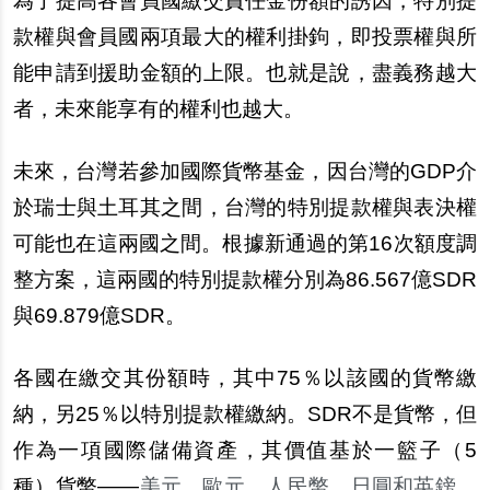
為了提高各會員國
繳
交責任金
份
額的誘因，特別提
款權與會員國兩項最大的權利掛鉤，即投票權與所
能申請到援助金額的上限。也就是
說
，盡義務越大
者，未來能享有的權利也越大。
未來，台灣若參加國際貨幣基金，因台灣的
GDP
介
於瑞士與土耳其之間，台灣的特別提款權與表決權
可能也在這兩國之間。根據新通過的第
16
次額度調
整方案，這兩國的特別提款權分別為
86.567
億
SDR
與
69.879
億
SDR
。
各國在
繳
交其
份
額時，其中
75
％以該國的貨幣
繳
納，
另
25
％以特別提款權
繳
納。
SDR
不是貨幣，但
作為一項國際儲備資
產
，其價
值
基於一籃子（
5
種）貨幣——
美元、歐元、人民幣、日圓和英
鎊
。