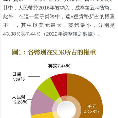
其中，人民幣於
2016
年被納入，成為第五種貨幣。
此外，在這一籃子貨幣中，這
5
種貨幣所占的權重
不一，其中以美元最大，英
鎊
最小，分別是
43.38
％與
7.44
％（
2022
年調整後之數據）。