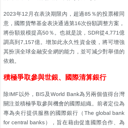
2023
年
12
月在表決期限
內
，超過
85
％的投票權同
意，國際貨幣基金表決通過第
16
次
份
額調整方案，
將
份
額規模提高
50
％。也就是
說
，
SDR
從
4,771
億
調高到
7,157
億。增加此永久性資金後，將可增強
其扮演全球金融安全網的能力，並可減少對舉借的
依賴。
積極爭取參與世銀、國際清算銀行
除
IMF
以外，
BIS
及
World Bank
為
另
兩個
值
得台灣
關注並積極爭取參與機會的國際組織。前者定位為
專為央行提供服務的國際銀行（
The global bank
for central banks
），旨在藉由促進國際合作、為