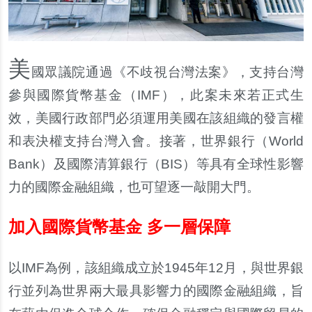
美
國
眾
議院通過《不
歧
視台灣法案》，支持台灣
參與國際貨幣基金（IMF），此案未來若正式生
效，美國行政部門必須運用美國在該組織的發言權
和表決權支持台灣入會。接著，世界銀行（World
Bank）及國際清算銀行（BIS）等具有全球性影響
力的國際金融組織，也可望逐一敲開大門。
加入國際貨幣基金 多一層保障
以
IMF
為例，該組織成立於
1945
年
12
月，與世界銀
行並列為世界兩大最具影響力的國際金融組織，旨