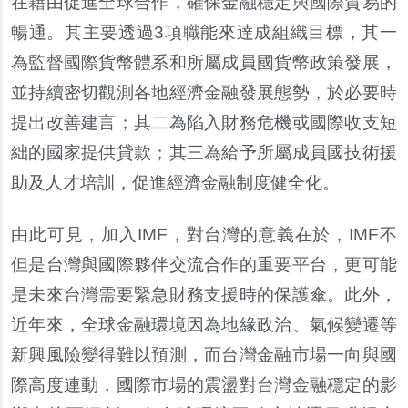
在藉由促進全球合作，確保金融穩定與國際貿易的
暢通。其主要透過
3
項職能來達成組織目標，其一
為監督國際貨幣體系和所屬成員國貨幣政策發展，
並持續密切觀測各地經濟金融發展態勢，於必要時
提出改善建言；其二為陷入財務危機或國際收支短
絀
的國家提供貸款；其三為給予所屬成員國技術援
助及人才培訓，促進經濟金融制度健全化。
由此可見，加入
IMF
，對台灣的意義在於，
IMF
不
但是台灣與國際夥伴交流合作的重要平台，更可能
是未來台灣需要緊急財務支援時的保護傘。此外，
近年來，全球金融環境因為地
緣
政治、氣候變遷等
新興風險變得難以預測，而台灣金融市場一向與國
際高度連動，國際市場的震盪對台灣金融穩定的影