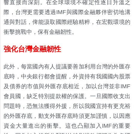
響直接而深刻。在全球環境不確定性逐日升
溫
之
際，台灣更需要透過
IMF
與國際金融夥伴密切地溝
通與對話，俾能汲取國際經驗精粹，在宏觀環境的
衝
擊
挑戰中，保有金融
韌
性。
強化台灣金融韌性
此外，
每
當國
內
有人提議要善加利用台灣的外匯存
底時，中央銀行都會提醒，外資持有我國國
內
股票
及債券的市
值
與外匯存底相近，加以台灣並非
IMF
會員國，缺乏特別提款權的保護。一旦國際收支出
問題時，恐無法獲得外援，所以我國宜持有更充裕
的外匯存底，動支外匯存底時須更加謹慎，以因應
資金大量進出的衝
擊
。這也凸顯加入
IMF
的重要