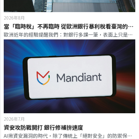
2026年8月
當「臨時稅」不再臨時 從歐洲銀行暴利稅看臺灣的金融課稅選擇
歐洲近年的經驗提醒我們：對銀行多課一筆，表面上只是財政選擇，背後卻同時牽動課稅正當性、金融穩定，以及一項「臨時」制度能否真正退場。
2026年7月
資安攻防戰開打 銀行修補拚速度
AI揪資安漏洞的時代，除了傳統上「絕對安全」的防禦保證已不再牢靠，金融機構的安全決定關鍵，更在於「修補與復原的韌性速度」。