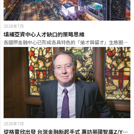
2026年7月
填補亞資中心人才缺口的策略思維
各國際金融中心已形成各具特色的「搶才與留才」生態圈，其核心共通點是將職能標準、實際職務、專業訓練與金融機構需求深度綁定。
2026年7月
從格雷欣出發 台灣金融新起手式 專訪英國智庫Z/Yen集團主席麥可‧麥內利