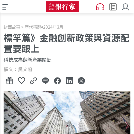
封面故事 > 歷代精選
2024年3月
標竿篇》金融創新政策與資源配
置要跟上
科技成為翻新產業關鍵
撰文：吳文蔚