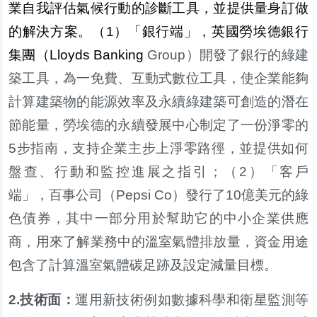
業自我評估氣候行動的診斷工具，並提供量身訂做
的解決方案。（1）「銀行端」，英國勞埃德銀行
集團（Lloyds Banking
Group
）開發了銀行的綠建
築工具，為一免費、互動式數位工具，使企業能夠
計算建築物的能源效率及永續綠建築可創造的潛在
節能量，勞埃德的永續發展中心制定了一份淨零的
5步指南，支持企業主步上淨零路徑，並提供如何
盤查、行動和監控進展之指引；（2）「客戶
端」，百事公司（Pepsi Co）發行了10億美元的綠
色債券，其中一部分用於幫助它的中小企業供應
商，用來了解業務中的溫室氣體排放量，資金用途
包含了計算溫室氣體碳足跡及設定減量目標。
2.
技術面：
運用新技術例如數據科學和衛星監測等