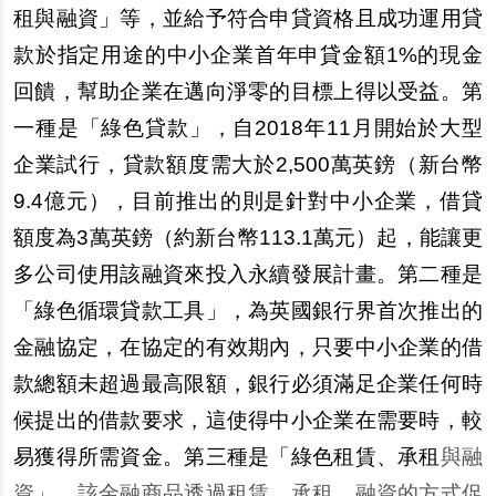
租與融資」等，並給予符合申貸資格且成功運用貸
款於指定用途的中小企業首年申貸金額1%的現金
回饋，幫助企業在邁向淨零的目標上得以受益。第
一種是「綠色貸款」，自2018年11月開始於大型
企業試行，貸款額度需大於2,500萬英鎊（新台幣
9.4億元），目前推出的則是針對中小企業，借貸
額度為3萬英鎊（約新台幣113.1萬元）起，能讓更
多公司使用該融資來投入永續發展計畫。第二種是
「綠色循環貸款工具」，為英國銀行界首次推出的
金融協定，在協定的有效期內，只要中小企業的借
款總額未超過最高限額，銀行必須滿足企業任何時
候提出的借款要求，這使得中小企業在需要時，較
易獲得所需資金。第三種是「綠色租賃、承租
與融
資」，該金融商品透過租賃、承租、融資的方式促