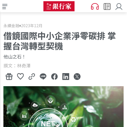
永續金融
2023年12月
借鏡國際中小企業淨零碳排 掌
握台灣轉型契機
他山之石！
撰文：林奇澤