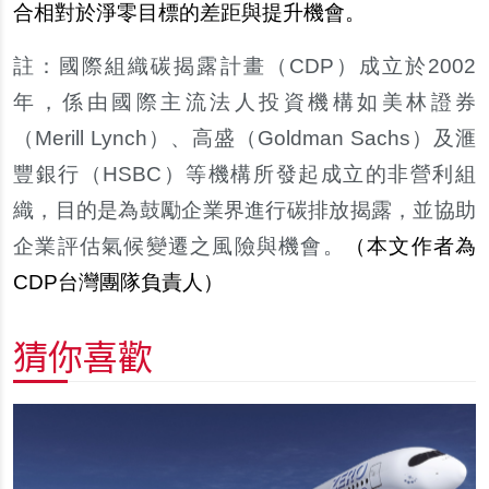
合相對於淨零目標的差距與提升機會。
註：國際組織碳揭露計畫（CDP）成立於2002
年，係由國際主流法人投資機構如美林證券
（Merill Lynch）、高盛（Goldman Sachs）及滙
豐銀行（HSBC）等機構所發起成立的非營利組
織，目的是為鼓勵企業界進行碳排放揭露，並協助
企業評估氣候變遷之風險與機會。
（
本文作者為
CDP台灣團隊負責人
）
猜你喜歡