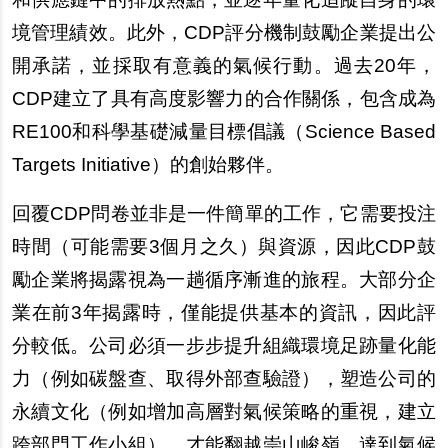
境管理績效。此外，CDP評分機制鼓勵企業提出公
開承諾，並採取有意義的氣候行動。過去20年，
CDP建立了具有高度影響力的合作關係，包含成為
RE100和科學基礎減量目標倡議（Science Based
Targets Initiative）的創始夥伴。
回覆CDP問卷並非是一件簡單的工作，它需要投注
時間（可能需要3個月之久）與資源，因此CDP鼓
勵企業將揭露視為一趟循序漸進的旅程。大部分企
業在前3年揭露時，僅能提供基本的資訊，因此評
分較低。公司必須一步步提升組織環境足跡量化能
力（例如碳盤查、取得外部查驗證），塑造公司的
永續文化（例如增加高層對氣候策略的重視，建立
跨部門工作小組），才能翻越崇山峻嶺，達到氣候