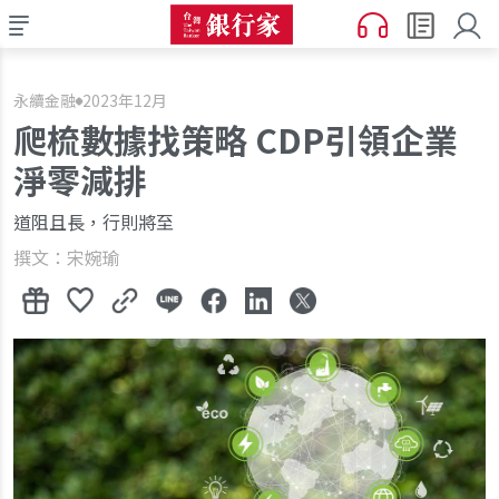
永續金融
2023年12月
爬梳數據找策略 CDP引領企業
淨零減排
道阻且長，行則將至
撰文：宋婉瑜