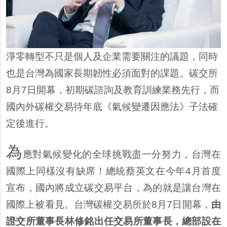
淨零轉型不只是個人及企業需要關注的議題，同時
也是台灣為國家長期韌性必須面對的課題。碳交所
8
月
7
日開幕，初期碳諮詢及教育訓練業務先行，而
國內外碳權交易待年底《氣候變遷因應法》子法確
定後進行。
為
應對氣候變化的全球挑戰盡一分努力，台灣在
國際上同樣沒有缺席！總統蔡英文在今年
4
月首度
宣布，國內將成立碳交易平台，為的就是讓台灣在
國際上被看見。台灣碳權交易所於
8
月
7
日開幕，
由
證交所董事長林修銘出任交易所董事長，總部設在