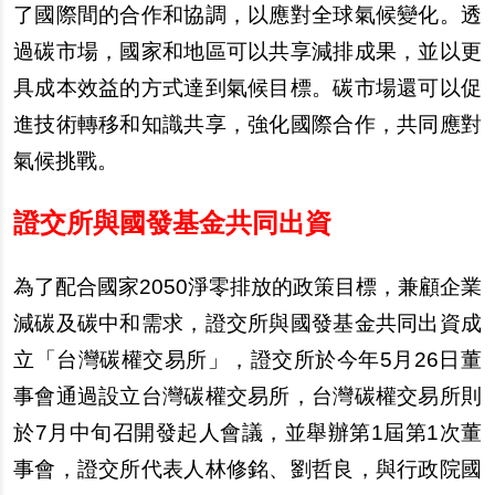
了國際間的合作和協調，以應對全球氣候變化。透
過碳市場，國家和地區可以共享減排成果，並以更
具成本效益的方式達到氣候目標。碳市場還可以促
進技術轉移和知識共享，強化國際合作，共同應對
氣候挑戰。
證交所與國發基金共同出資
為了配合國家
2050
淨零排放的政策目標，兼顧企業
減碳及碳中和需求，證交所與國發基金共同出資成
立「台灣碳權交易所」，證交所於今年
5
月
26
日董
事會通過設立台灣碳權交易所，台灣碳權交易所則
於
7
月中旬召開發起人會議，並舉辦第
1
屆第
1
次董
事會，證交所代表人林修銘、劉哲良，與行政院國