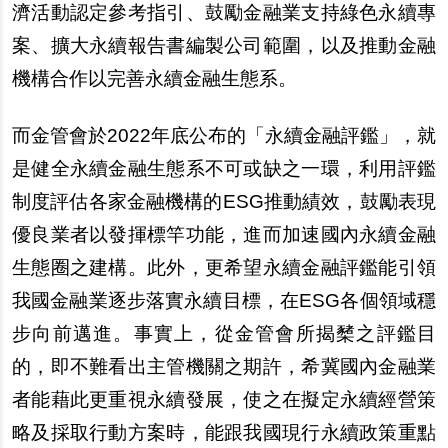
濟活動認定參考指引、鼓勵金融業支持綠色永續專
案、擴大永續報告書編製公司範圍，以及推動金融
機構合作以完善永續金融生態系。
而金管會於2022年底公布的「永續金融評鑑」，就
是健全永續金融生態系不可或缺之一環，利用評鑑
制度評估各家金融機構的ESG推動績效，鼓勵表現
優良業者以發揮標竿功能，進而加速國內永續金融
生態圈之建構。此外，更希望永續金融評鑑能引領
我國金融業逐步落實永續目標，在ESG各個領域穩
步向前邁進。事實上，從金管會所揭櫫之評鑑目
的，即不難看出主管機關之期許，希冀國內金融業
者能藉此更重視永續發展，使之在擬定永續經營策
略及採取行動方案時，能跟我國現行永續政策重點