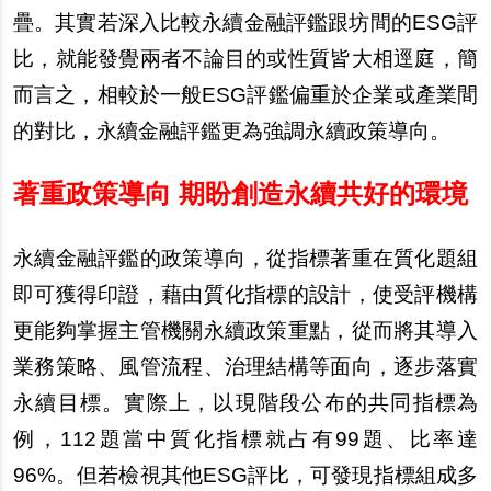
疊。其實若深入比較永續金融評鑑跟坊間的ESG評
比，就能發覺兩者不論目的或性質皆大相逕庭，簡
而言之，相較於一般ESG評鑑偏重於企業或產業間
的對比，永續金融評鑑更為強調永續政策導向。
著重政策導向 期盼創造永續共好的環境
永續金融評鑑的政策導向，從指標著重在質化題組
即可獲得印證，藉由質化指標的設計，使受評機構
更能夠掌握主管機關永續政策重點，從而將其導入
業務策略、風管流程、治理結構等面向，逐步落實
永續目標。實際上，以現階段公布的共同指標為
例，112題當中質化指標就占有99題、比率達
96%。但若檢視其他ESG評比，可發現指標組成多