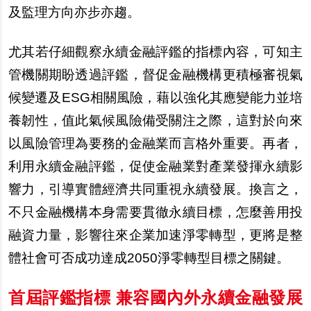
及監理方向亦步亦趨。
尤其若仔細觀察永續金融評鑑的指標內容，可知主
管機關期盼透過評鑑，督促金融機構更積極審視氣
候變遷及ESG相關風險，藉以強化其應變能力並培
養韌性，值此氣候風險備受關注之際，這對於向來
以風險管理為要務的金融業而言格外重要。再者，
利用永續金融評鑑，促使金融業對產業發揮永續影
響力，引導實體經濟共同重視永續發展。換言之，
不只金融機構本身需要貫徹永續目標，怎麼善用投
融資力量，影響往來企業加速淨零轉型，更將是整
體社會可否成功達成2050淨零轉型目標之關鍵。
首屆評鑑指標 兼容國內外永續金融發展