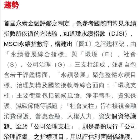
趨勢
首屆永續金融評鑑之制定，係參考國際間常見永續
指數所依循的方法論，如道瓊永續指數（DJSI）、
MSCI永續指數等，構建出
〔圖1〕之評鑑框架，由
「永續發展綜合指標」與「環境（E）、社會
（S）、公司治理（G）」三支柱組成，並各自包
含若干評鑑構面。「永續發展」聚焦整體永續目
標、治理架構及國際接軌等綜合面向；「環境支
柱」主要衡量包括氣候風險、淨零轉型、資源保
護、減碳節能等議題；「社會支柱」旨在檢視金融
消費保護、普惠金融、人權人力、資
安個資等議
題。至於「公司治理支柱」，則是參酌現行「公司
治理評鑑」之指標項目，用以評估利害關係維護、