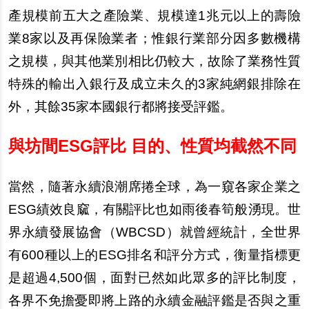
產規模前五大之產險業、規模達1兆元以上的壽險
業8家以及再保險業者；惟銀行業部分因多數機構
之規模，與其他業別相比仍較大，故除了業務性質
特殊的輸出入銀行及成立未久的3家純網銀排除在
外，其餘35家本國銀行都將接受評鑑。
與坊間ESG評比 目的、性質均截然不同
當然，隨著永續浪潮席捲全球，為一窺各家企業之
ESG績效良窳，有關評比也如雨後春筍般湧現。世
界永續發展協會（WBCSD）就曾經統計，全世界
有600種以上的ESG排名和評分方式，衡量指標更
是超過4,500個，面對已然如此眾多的評比制度，
各界不免擔憂即將上路的永續金融評鑑是否與之重