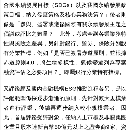
合國永續發展目標（SDGs）以及我國永續發展政
策目標，納入發展策略及核心業務決策？」後者則
像是「參與、簽署或遵循國際有關永續發展主題之
倡議或評比之數量？」此外，考慮金融各業業務特
性與風險之差異，另針對銀行、證券、保險分別設
有分業指標，例如「是否已簽署赤道原則，並根據
赤道原則4.0，將生物多樣性、氣候變遷列為專案
融資評估之必要項目？」即屬銀行分業特有指標。
又評鑑顧及國內金融機構ESG推動進程各異，是以
評鑑範圍係採逐步漸進的原則，先針對較大規模業
者進行評鑑，後續再逐步納入較小規模業者。因
此，首屆評鑑受評對象，僅納入上市櫃及非屬集團
企業且股本達新台幣50億元以上之證券商9家、資