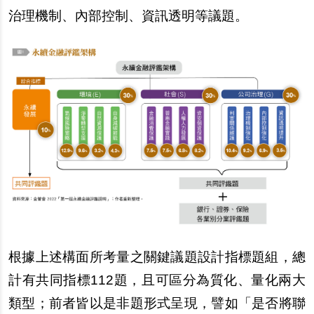
治理機制、內部控制、資訊透明等議題。
根據上述構面所考量之關鍵議題設計指標題組，總
計有共同指標112題，且可區分為質化、量化兩大
類型；前者皆以是非題形式呈現，譬如「是否將聯