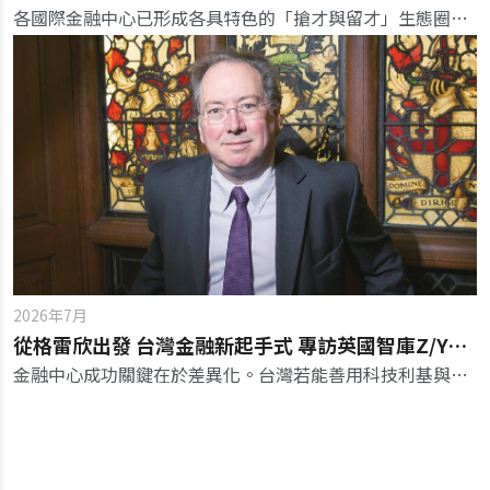
各國際金融中心已形成各具特色的「搶才與留才」生態圈，其核心共通點是將職能標準、實際職務、專業訓練與金融機構需求深度綁定。
2026年7月
從格雷欣出發 台灣金融新起手式 專訪英國智庫Z/Yen集團主席麥可‧麥內利
金融中心成功關鍵在於差異化。台灣若能善用科技利基與彈性環境，以吸引頂尖人才，累積知識基礎，金融發展將有更多可能。