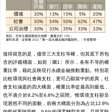
值得留意的是，儘管三大支柱等權，但其底下所包
含的評鑑構面，如前〔圖1〕所示，各有不等的權
重比率，藉此反映現行永續金融推動重點。特別若
比較環境與社會兩支柱，更可凸顯當中的差異，社
會支柱涵蓋的四大構面，權重比率從最高到最低，
也不過介於8.2%至6.8%之區間。惟環境支柱卻呈
現迥然不同的面貌，前兩大構面分別為占比12.9%
的氣候風險策略、9.6%的淨零轉型支援，且跟其餘