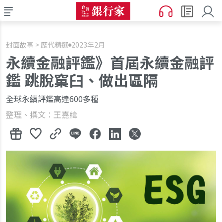
封面故事 > 歷代精選
2023年2月
永續金融評鑑》首屆永續金融評
鑑 跳脫窠臼、做出區隔
全球永續評鑑高達600多種
整理、撰文：王嘉緯