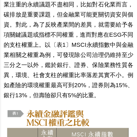
業注重的永續議題不盡相同，比如對石化業而言，
碳排放是重要課題，但金融業可能更關切資安與個
資。對此，為了反映產業間的差異，就需要給予各
項關鍵議題或指標不同權重，進而對應在ESG不同
的支柱權重上。以〔表1〕MSCI永續指數中與金融
業相關之權重為例，可發現除公司治理仍維持至少
三分之一以外，鑑於銀行、證券、保險業務性質各
異，環境、社會支柱的權重比率落差其實不小。例
如產險的環境權重最高可到20%，證券則為15%、
銀行13%，但壽險卻只有5%的比重。