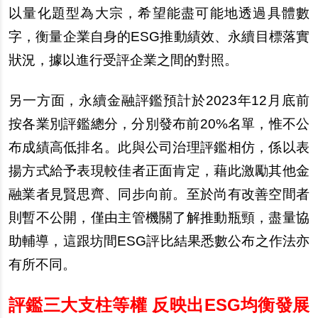
以量化題型為大宗，希望能盡可能地透過具體數
字，衡量企業自身的ESG推動績效、永續目標落實
狀況，據以進行受評企業之間的對照。
另一方面，永續金融評鑑預計於2023年12月底前
按各業別評鑑總分，分別發布前20%名單，惟不公
布成績高低排名。此與公司治理評鑑相仿，係以表
揚方式給予表現較佳者正面肯定，藉此激勵其他金
融業者見賢思齊、同步向前。至於尚有改善空間者
則暫不公開，僅由主管機關了解推動瓶頸，盡量協
助輔導，這跟坊間ESG評比結果悉數公布之作法亦
有所不同。
評鑑三大支柱等權 反映出ESG均衡發展