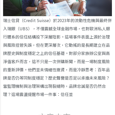
瑞士信貸（Credit Suisse）於2023年的流動性危機與最終併
入瑞銀（UBS），不僅震撼全球金融市場，也對歐洲私人銀
行體系的信任結構投下深層陰影。這場事件表面上源於治理
與風險控管失誤，但在更深層次，它動搖的是長期建立在品
牌歷史與制度穩定之上的信任基礎。對部分家族辦公室與高
淨值客戶而言，這不只是一次併購新聞，而是一場制度風險
的重新評價。他們並未情緒性撤資，而是冷靜思考：百年品
牌是否仍等同制度穩定？歷史聲譽是否足以承擔未來風險？
當監理機制與治理架構出現裂縫時，品牌忠誠是否仍然合
理？這場震盪提醒市場一件事：信任並