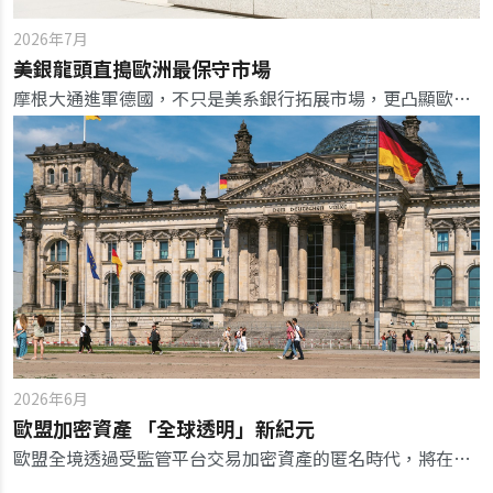
2026年7月
美銀龍頭直搗歐洲最保守市場
摩根大通進軍德國，不只是美系銀行拓展市場，更凸顯歐洲銀行在數位轉型、制度信任與平台治理下的新競爭格局。
2026年6月
歐盟加密資產 「全球透明」新紀元
歐盟全境透過受監管平台交易加密資產的匿名時代，將在一年多後實質終結，台灣應盡速加強國際租稅合作，以避免被邊緣化。