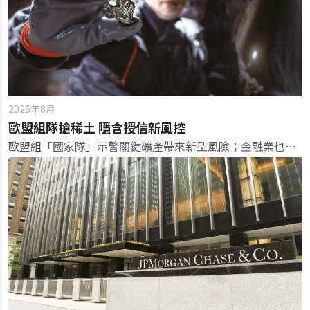
2026年8月
歐盟組隊搶稀土 隱含授信新風控
歐盟組「國家隊」示警關鍵礦產帶來新型風險；金融業也應重塑資金角色與風險模型，徹底掌握企業上游稀有零組件的供應風險。