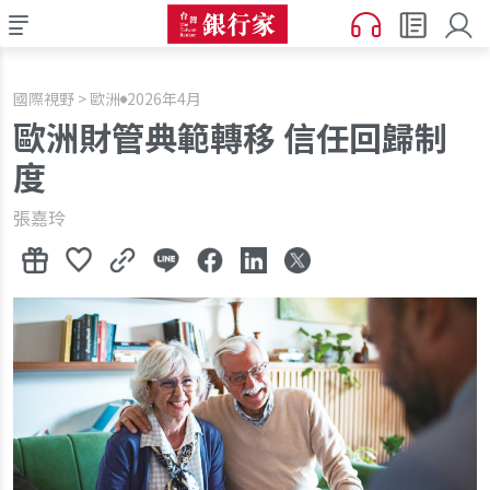
國際視野 > 歐洲
2026年4月
歐洲財管典範轉移 信任回歸制
度
張嘉玲