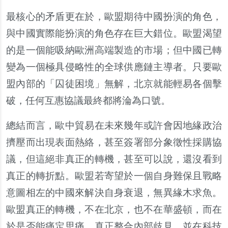
最核心的矛盾更在於，歐盟期待中國扮演的角色，
與中國實際能扮演的角色存在巨大錯位。歐盟渴望
的是一個能吸納歐洲高端製造的市場；但中國已轉
變為一個極具侵略性的全球供應鏈主導者。只要歐
盟內部的「囚徒困境」無解，北京就能輕易各個擊
破，任何互惠協議最終都將淪為口號。
總結而言，歐中貿易在未來幾年或許會因地緣政治
擠壓而出現表面熱絡，甚至簽署部分象徵性採購協
議，但這絕非真正的轉機，甚至可以說，還沒看到
真正的轉折點。歐盟若寄望於一個自身難保且戰略
意圖相左的中國來解決自身衰退，無異緣木求魚。
歐盟真正的轉機，不在北京，也不在華盛頓，而在
於是否能痛定思痛，真正整合內部歧見，並在科技