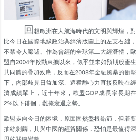
回
想歐洲在大航海時代的文明與輝煌，對
比今日在國際地緣政治與經濟版圖上的左支右絀，
不禁令人唏噓。作為曾經的全球第二大經濟體，歐
盟自2004年啟動東擴以來，似乎並未如預期般產生
共同體的疊加效應，反而在2008年金融風暴的衝擊
下，內部歧見日益加深。這種離心力直接反映在經
濟成績單上，近十年來，歐盟GDP成長率長期在
2%以下徘徊，難掩衰退之勢。
歐盟走向今日的困境，原因固然盤根錯節，但若要
抽絲剝繭，其與中國的經貿關係，恐怕是最值得深
思的關鍵變數。