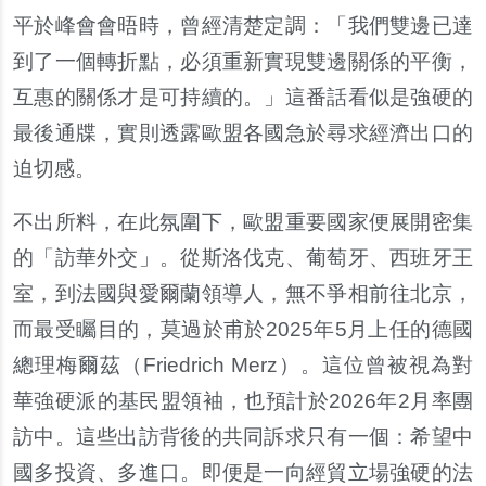
平於峰會會晤時，曾經清楚定調：「我們雙邊已達
到了一個轉折點，必須重新實現雙邊關係的平衡，
互惠的關係才是可持續的。」這番話看似是強硬的
最後通牒，實則透露歐盟各國急於尋求經濟出口的
迫切感。
不出所料，在此氛圍下，歐盟重要國家便展開密集
的「訪華外交」。從斯洛伐克、葡萄牙、西班牙王
室，到法國與愛爾蘭領導人，無不爭相前往北京，
而最受矚目的，莫過於甫於2025年5月上任的德國
總理梅爾茲（Friedrich Merz）。這位曾被視為對
華強硬派的基民盟領袖，也預計於2026年2月率團
訪中。這些出訪背後的共同訴求只有一個：希望中
國多投資、多進口。即便是一向經貿立場強硬的法