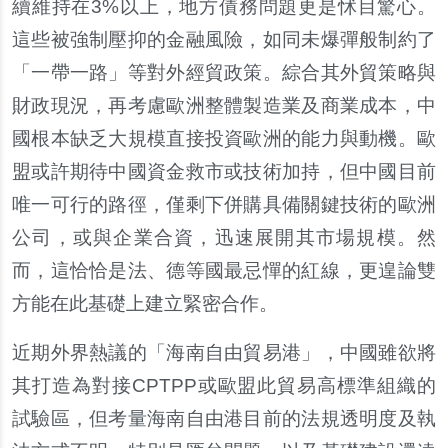
續維持在3%以上，地方債務問題更是怵目驚心。
這些被強制壓抑的金融風險，如同未爆彈般制約了
「一帶一路」等對外經貿政策。綜合其外貿策略與
財政現況，再考慮歐洲整體製造業及商業成本，中
國根本缺乏大規模直接投資歐洲的能力與動機。歐
盟或許期待中國資金救市或技術加持，但中國目前
唯一可行的路徑，僅剩下併購具備關鍵技術的歐洲
公司，或與企業合資，迅速展開其市場規模。然
而，這恰恰是法、德等國最忌憚的紅線，更遑論雙
方能在此基礎上建立緊密合作。
近期外界熱議的「海南自由貿易港」，中國雖欲將
其打造為對接CPTPP或歐盟此貿易高標準組織的
試驗區，但考量海南自由港目前的法規透明度及執