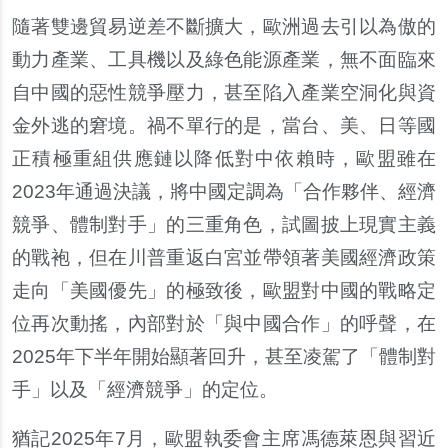
隨著雙邊貿易逆差不斷擴大，歐洲過去引以為傲的
動力產業、工具機以及綠色能源產業，無不面臨來
自中國的惡性競爭壓力，甚至陷入產業空洞化與資
金外逃的窘境。禍不單行的是，當台、美、日等國
正積極重組供應鏈以降低對中依賴時，歐盟雖在
2023年通過決議，將中國定調為「合作夥伴、經濟
競爭、體制對手」的三重角色，試圖披上現實主義
的戰袍，但在川普重返白宮並帶領著美國經濟政策
走向「美國優先」的極致後，歐盟對中國的戰略定
位再次動搖，內部對於「與中國合作」的呼聲，在
2025年下半年開始顯著回升，甚至凌駕了「體制對
手」以及「經濟競爭」的定位。
猶記2025年7月，歐盟執委會主席馮德萊恩與習近