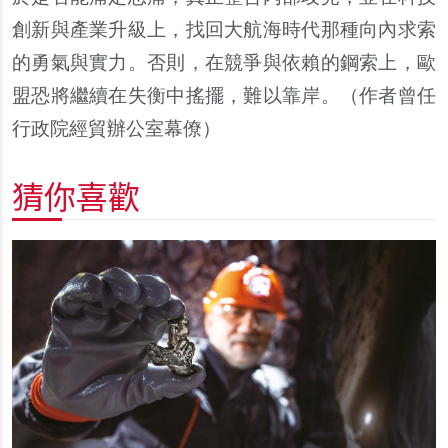
創新與產業升級上，找回大航海時代那種向內求索
的勇氣與實力。否則，在競爭與依賴的鋼索上，歐
盟恐將繼續在失衡中搖擺，難以靠岸。（作者曾任
行政院經貿辦公室幕僚）
猜你喜歡