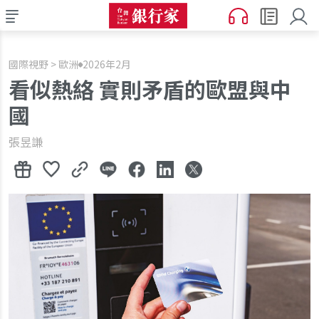
國際視野 > 歐洲
2026年2月
看似熱絡 實則矛盾的歐盟與中
國
張昱謙