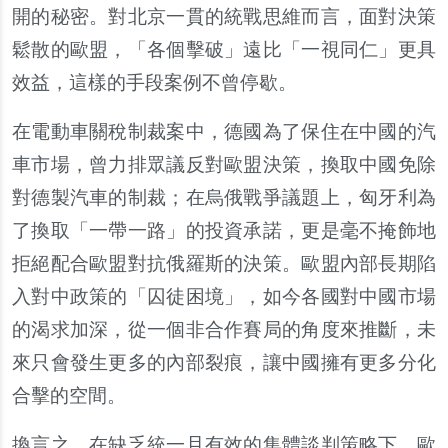
開的秘密。對北京一貫的統戰思維而言，面對決策
鬆散的歐盟，「各個擊破」遠比「一視同仁」更具
效益，這樣的手段案例不曾停歇。
在電動車關稅制裁案中，德國為了保住在中國的汽
車市場，曾力排眾議反對歐盟決策，換取中國免除
對德製汽車的制裁；在烏俄戰爭議題上，匈牙利為
了換取「一帶一路」的投資承諾，更是毫不掩飾地
拒絕配合歐盟對抗俄羅斯的決策。歐盟內部長期陷
入對中政策的「囚徒困境」，如今各國對中國市場
的渴求加深，從一個非合作賽局的角度來推斷，未
來只會發生更多的內部裂痕，讓中國擁有更多分化
合擊的空間。
換言之，在缺乏統一且有效的集體談判策略下，歐