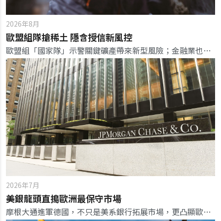
2026年8月
歐盟組隊搶稀土 隱含授信新風控
歐盟組「國家隊」示警關鍵礦產帶來新型風險；金融業也應重塑資金角色與風險模型，徹底掌握企業上游稀有零組件的供應風險。
2026年7月
美銀龍頭直搗歐洲最保守市場
摩根大通進軍德國，不只是美系銀行拓展市場，更凸顯歐洲銀行在數位轉型、制度信任與平台治理下的新競爭格局。