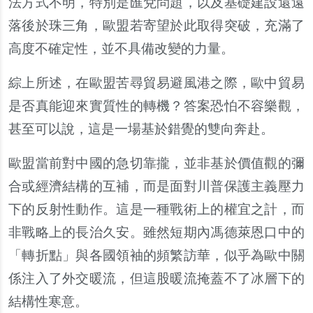
法方式不明，特別是匯兌問題，以及基礎建設還遠
落後於珠三角，歐盟若寄望於此取得突破，充滿了
高度不確定性，並不具備改變的力量。
綜上所述，在歐盟苦尋貿易避風港之際，歐中貿易
是否真能迎來實質性的轉機？答案恐怕不容樂觀，
甚至可以說，這是一場基於錯覺的雙向奔赴。
歐盟當前對中國的急切靠攏，並非基於價值觀的彌
合或經濟結構的互補，而是面對川普保護主義壓力
下的反射性動作。這是一種戰術上的權宜之計，而
非戰略上的長治久安。雖然短期內馮德萊恩口中的
「轉折點」與各國領袖的頻繁訪華，似乎為歐中關
係注入了外交暖流，但這股暖流掩蓋不了冰層下的
結構性寒意。