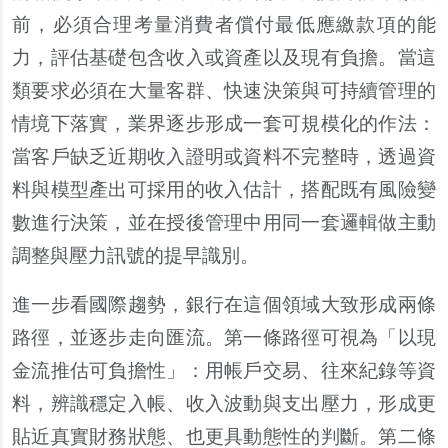
前，必須合理考量消費者償付最低應繳款項的能
力，評估基礎包含收入或資產以及現有負擔。當這
類要求必須在大量客群、快速決策與可持續管理的
情境下落實，業界逐步形成一套可規模化的作法：
當客戶缺乏近期收入證明或資料不完整時，透過資
料與模型產出可採用的收入估計，搭配既有風險變
數進行決策，並在授後管理中用同一套邏輯做主動
調整與壓力訊號的提早識別。
進一步看國際趨勢，銀行在這個領域大致形成兩條
路徑，並逐步走向匯流。第一條路徑可視為「以現
金流推估可負擔性」：用帳戶交易、往來紀錄等資
料，辨識穩定入帳、收入波動與支出壓力，形成更
貼近真實財務狀態、也更具動態性的判斷。第二條