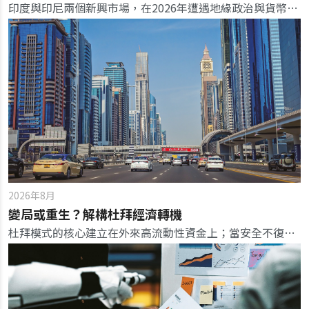
印度與印尼兩個新興市場，在2026年遭遇地緣政治與貨幣緊縮的逆流，雙雙對金融市場發出危險信號。
2026年8月
變局或重生？解構杜拜經濟轉機
杜拜模式的核心建立在外來高流動性資金上；當安全不復存在，富豪與資本迅速轉移至其他替代市場，考驗這座沙漠綠洲的韌性。