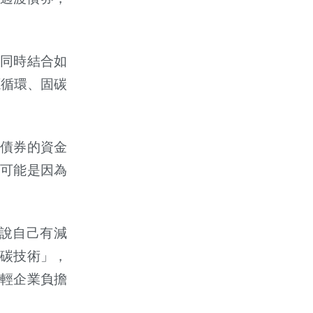
同時結合如
源循環、固碳
債券的資金
可能是因為
說自己有減
碳技術」，
輕企業負擔