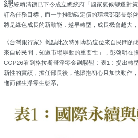
總
統賴清德已下令成立總統府「國家氣候變遷對策
訂為任務目標，而一手推動碳定價的環境部部長彭
將是綠色成長的新動能，越早轉型，成長機會越大
《台灣銀行家》雜誌此次特別專訪這位來自民間的
來自於民間，知道市場驅動的重要性」，彭
啓
明在
COP26看到格拉斯哥淨零金融聯盟﹝表1﹞提出
新性的實績，擔任部長後，他懷抱初心且加快動作，
進而催生淨零生態系。