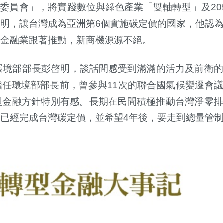
委員會」，將實踐數位與綠色產業「雙軸轉型」及20
啓
明，讓台灣成為亞洲第
6
個實施碳定價的國家，他認
，金融業跟著推動，新商機源源不絕。
環境部部長彭
啓
明，談話間感受到滿滿的活力及前衛的
擔任環境部部長前，曾參與
11
次的聯合國氣候變遷會
轉型金融方針特別有感。長期在民間積極推動台灣淨零
已經完成台灣碳定價，並希望4年後，要走到總量管