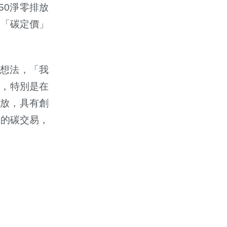
50淨零排放
為「碳定價」
想法，「我
議，特別是在
排放，具有創
制的碳交易，