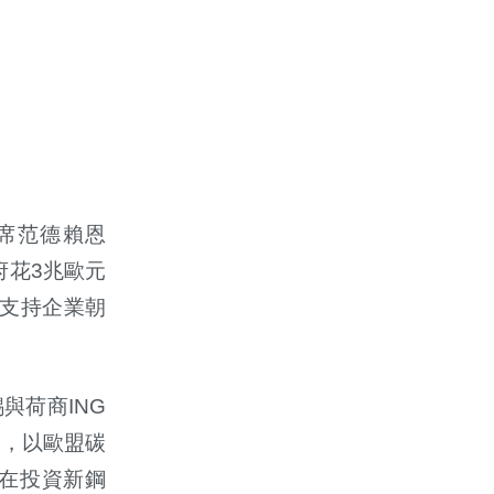
席范德賴恩
政府花3兆歐元
t），支持企業朝
與荷商ING
援，以歐盟碳
盟還在投資新鋼