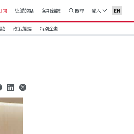
訂閱
總編的話
各期雜誌
搜尋
登入
EN
金融
政策經緯
特別企劃