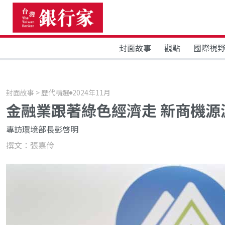
封面故事
觀點
國際視
封面故事 > 歷代精選
2024年11月
金融業跟著綠色經濟走 新商機源
專訪環境部長彭啓明
撰文：張嘉伶