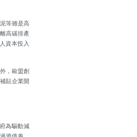
泥等雖是高
離高碳排產
人資本投入
此外，歐盟創
補貼企業開
府為驅動減
X）過渡債券，