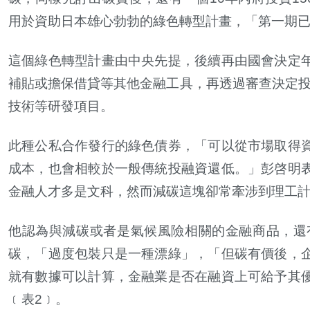
用於資助日本雄心勃勃的綠色轉型計畫，「第一期已發
這個綠色轉型計畫由中央先提，後續再由國會決定
補貼或擔保借貸等其他金融工具，再透過審查決定投
技術等研發項目。
此種公私合作發行的綠色債券，「可以從市場取得
成本，也會相較於一般傳統投融資還低。」彭
啓
明
金融人才多是文科，然而減碳這塊卻常牽涉到理工
他認為與減碳或者是氣候風險相關的金融商品，還
碳，「過度包裝只是一種漂綠」，「但碳有價後，
就有數據可以計算，金融業是否在融資上可給予其
﹝表2﹞。