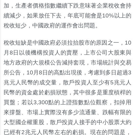
加，生產者價格指數繼續下跌意味著企業稅收會持
續減少，如果放任下去，年底可能會是10%以上的
稅收短少，中國政府的運作會出問題。
稅收短缺是中國政府必須拉抬股市的原因之一，10
月8日以後機構投資人的賣壓，上市公司大股東與
地方政府的大規模公告減持套現，市場統計與交易
所公告，10月8日的高點出現後，考慮到多日超過3
兆元人民幣的成交量，散戶投資人至少有5兆元人
民幣的資金處於虧損狀態，其中很多是重度槓桿的
買盤；若以3,300點的上證指數點位觀察，扣掉用
來撐盤、市場上實際沒有多少流通量、跌幅有限的
大型國企權重股，散戶投資人接手的中小股票大約
已經有2兆元人民幣左右的虧損。現在的問題是，