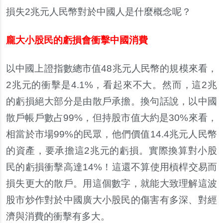
損失2兆元人民幣對於中國人是什麼概念呢？
龐大小股民的虧損會衝擊中國消費
以中國上證指數總市值48兆元人民幣的規模來看，
2兆元的衝擊是4.1%，看起來不大。然而，這2兆
的虧損絕大部分是由散戶承擔。換句話說，以中國
散戶帳戶數占99%，但持股市值大約是30%來看，
相當於市場99%的民眾，他們價值14.4兆元人民幣
的資產，要承擔這2兆元的虧損。實際換算對小股
民的虧損衝擊高達14%！這還不算使用槓桿交易而
損失更大的散戶。用這個數字，就能大致理解這波
股市炒作對於中國廣大小股民的傷害有多深、對經
濟與消費的衝擊有多大。