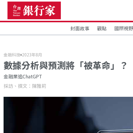
封面故事
觀點
國際視
金融科技
2023年8月
數據分析與預測將「被革命」？
金融業追ChatGPT
採訪、撰文：陳雅莉