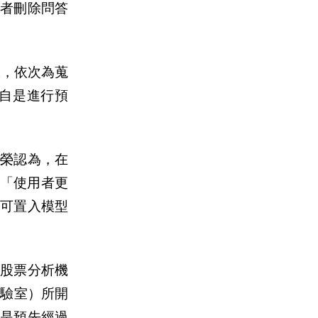
者刪除問答
步驟，依次為蒐
自是進行預
昭榮認為，在
，「使用者更
可置入模型
端股票分析機
實驗室）所開
，已是預先經過