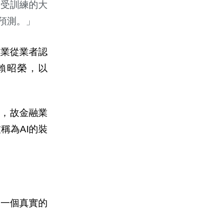
已受訓練的大
預測。」
融業從業者認
賴昭榮，以
預測，故金融業
稱為AI的裝
像一個真實的