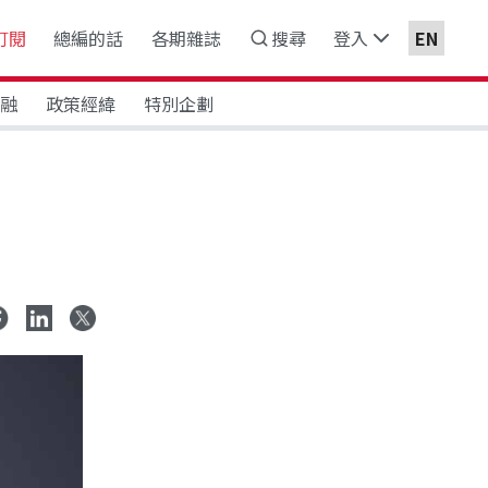
訂閱
總編的話
各期雜誌
搜尋
登入
EN
金融
政策經緯
特別企劃