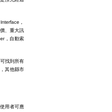
terface，
價、重大訊
er，自動索
定可找到所有
，其他縣市
使用者可應