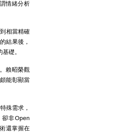
所謂情緒分析
得到相當精確
析的結果後，
的基礎。
。賴昭榮觀
頗能彰顯當
的特殊需求，
卻非Open
技術還掌握在