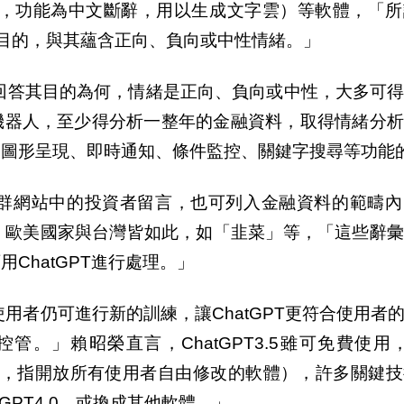
發的軟體，功能為中文斷辭，用以生成文字雲）等軟體，「
篇文章的目的，與其蘊含正向、負向或中性情緒。」
T回答其目的為何，情緒是正向、負向或中性，大多可
機器人，至少得分析一整年的金融資料，取得情緒分
、圖形呈現、即時通知、條件監控、關鍵字搜尋等功能
群網站中的投資者留言，也可列入金融資料的範疇內
，歐美國家與台灣皆如此，如「韭菜」等，「這些辭彙
ChatGPT進行處理。」
使用者仍可進行新的訓練，讓ChatGPT更符合使用者
」賴昭榮直言，ChatGPT3.5雖可免費使用，
原始碼軟體，指開放所有使用者自由修改的軟體），許多關鍵
tGPT4.0，或換成其他軟體。」