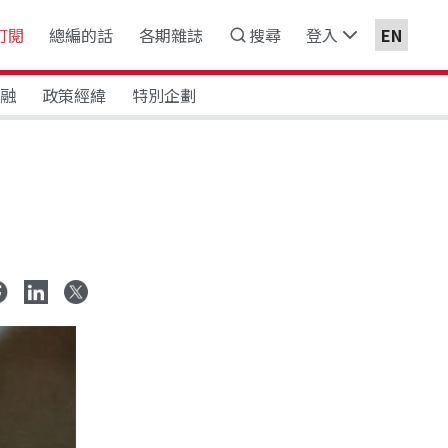
訂閱
總編的話
各期雜誌
搜尋
登入
EN
金融
政策經緯
特別企劃