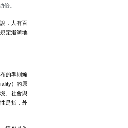
功倍。
說，大有百
或規定漸漸地
發布的準則編
ality
）的原
境、社會與
大性是指，外