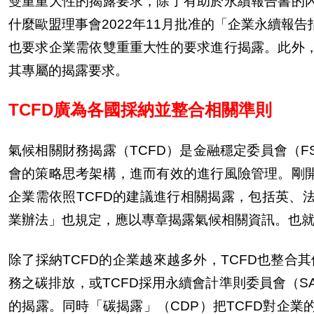
雙重重大性的揭露要求，除了有助於永續報告書的
什麼歐盟理事會
2022
年
11
月批准的「企業永續報告
也要求企業需依雙重重大性的要求進行揭露。此外
其專屬的揭露要求。
TCFD
廣為各國採納並整合相關準則
氣候相關財務揭露（
TCFD
）是金融穩定委員會（
F
會的策略思考架構，進而有效的進行風險管理。剛
企業需依照
TCFD
的建議進行相關揭露，包括英、
業辦法」也規定，應以專章揭露氣候相關資訊。也
除了採納
TCFD
的企業越來越多外，
TCFD
也整合其
務之碳排放，或
TCFD
採用永續會計準則委員會（
S
的揭露。同時「碳揭露」（
CDP
）把
TCFD
對企業