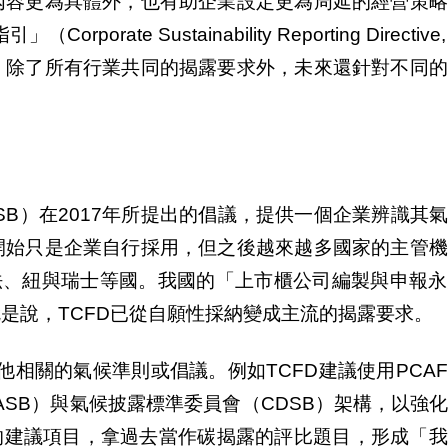
內容更為具體外，也有助企業設定更為周延的經營策略
指引」（
Corporate Sustainability Reporting Directiv
，除了所有行業共同的揭露要求外，未來還針對不同的
SB
）在
2017
年所提出的倡議，提供一個企業辨識其氣
開始只是企業自行採用，但之後越來越多國家的主管機
法、紐與瑞士等國。我國的「上市櫃公司編製與申報永
就是說，
TCFD
已從自願性採納變成主流的揭露要求。
他相關的氣候準則或倡議。例如
TCFD
建議使用
PCAF
ASB
）與氣候披露標準委員會（
CDSB
）架構，以強
的建議項目，拿過去當作碳揭露的評比題目，形成「我