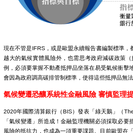
現在不管是
IFRS
，或是歐盟永續報告書編製標準，
越大的氣候實體風險外，也需思考政府減碳政策（
例，必須要掌握不動產抵押品坐落在易受氣候衝擊
會因為政府調高碳排管制標準，使得這些抵押品無
氣候變遷恐釀系統性金融風險 審慎監理
2020
年國際清算銀行（
BIS
）發表「綠天鵝」（
Th
「氣候變遷」所造成！金融監理機關必須採取必要
風險的抵抗力，也成為一項重要課題。目前歐盟在