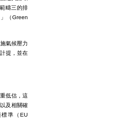
範疇三的排
例」（
Green
。
實施氣候壓力
本計提，並在
重低估，這
以及相關確
類標準（
EU