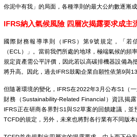
你泥中有我」的局面，各種準則的最大公約數逐漸
IFRS
納入氣候風險 四層次揭露要求成主
國際財務報導準則（
IFRS
）第
9
號規定，「若
（
ECL
）」。當前我們所處的地球，極端氣候的頻
規定資產需公平評價，因此若以高碳排機器設備為
將升高。因此，過去
IFRS
鼓勵企業自願性依第
9
與
1
但隨著環境的變化，
IFRS
在
2022
年
3
月公布
S1
（一
財務（
Sustainability-Related Financial
）資訊揭露
IFRS
正在研商各界對
S1
與
S2
草案的回饋建議，並
TCFD
的規定，另外，未來也將對各行業有不同版本
TCFD
首先規劃出四層次的揭露要求，由上而下分