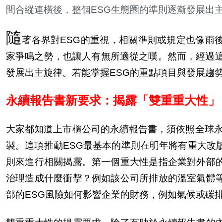
間合縱連橫後，整個
ESG
生態圈的準則逐漸發展出
隨
著各界對
ESG
的重視，相關準則或規定也像雨
家爭鳴之勢，也讓人有無所適從之嘆。然而，經過
發展出主旋律。若能掌握
ESG
的重點項目與發展趨
永續報告書新要求：揭露「雙重重大性」
大家都知道上市櫃公司的永續報告書，須依照全球
製。這項推動
ESG
最基本的準則在明年將有重大改
則來進行相關揭露。
第一個重大性是指企業對外部
治理造成什麼衝擊？例如該公司所排放的溫室氣體
部的
ESG
風險如何影響企業的財務
，例如氣候或碳