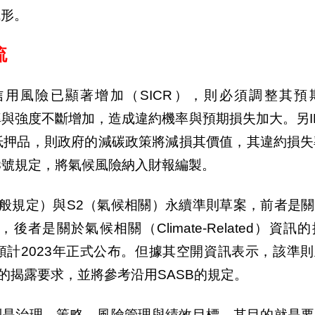
成形。
流
信用風險已顯著增加（
SICR
），則必須調整其預
率與強度不斷增加，造成違約機率與預期損失加大。另
抵押品，則政府的減碳政策將減損其價值，其違約損失
3
號規定，將氣候風險納入財報編製。
般規定）與
S2
（氣候相關）永續準則草案，前者是關
，後者是關於氣候相關（
Climate-Related
）資訊的
預計
2023
年正式公布。但據其空開資訊表示，該準則
的揭露要求，並將參考沿用
SASB
的規定。
別是治理、策略、風險管理與績效目標。其目的就是要