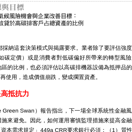
都採納這套決策模式與揭露要求。業者除了要評估強
如碳定價）或是消費者對低碳偏好所帶來的轉型風險
地區的比例，也必須評估以高碳排機器設備為抵押品的
法再使用，造成價值崩跌，變成擱置資產。
提高抵抗力
e Green Swan
）報告指出，下一場全球系統性金融風
措施來避免。因此，如何運用審慎監理措施來提高金融
「資本需求規定」
449a
CRR
要求銀行必須：（
1
）質