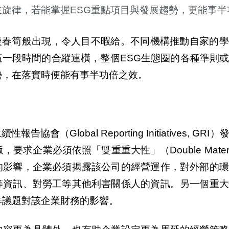
主旋律，若能掌握
ESG
重點項目與發展趨勢，更能事半
後春筍般出現，令人目不暇給。不同機構推動自家的學
這一段時間的合縱連橫，整個
ESG
生態圈的各種準則
勢，在落實時便能有事半功倍之效。
永續性報告協會（
Global Reporting Initiatives, GRI
）
版，要求企業必須依照「雙重重大性」（
Double Materi
的影響
，企業必須揭露該公司的經營運作，對外部的環
等資訊、對勞工等其他利害關係人的資訊。
另一個重
排議題對該企業財務的影響。