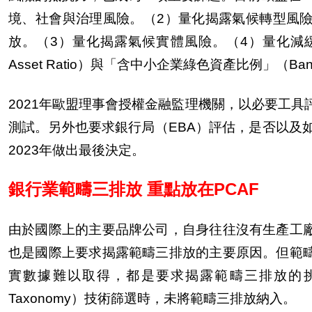
境、社會與治理風險。（
2
）量化揭露氣候轉型風
放。（
3
）量化揭露氣候實體風險。（
4
）量化減
Asset Ratio
）與「含中小企業綠色資產比例」（
Ban
2021
年歐盟理事會授權金融監理機關，以必要工具
測試。另外也要求銀行局（
EBA
）評估，是否以及
2023
年做出最後決定。
銀行業範疇三排放 重點放在
PCAF
由於國際上的主要品牌公司，自身往往沒有生產工
也是國際上要求揭露範疇三排放的主要原因。但範
實數據難以取得，都是要求揭露範疇三排放的
Taxonomy
）技術篩選時，未將範疇三排放納入。