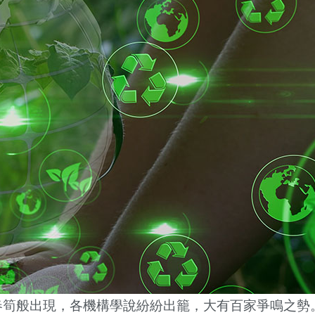
春筍般出現，各機構學說紛紛出籠，大有百家爭鳴之勢