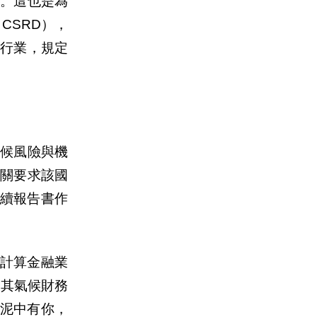
。這也是為
e, CSRD
），
行業，規定
候風險與機
關要求該國
續報告書作
計算金融業
化其氣候財務
泥中有你，