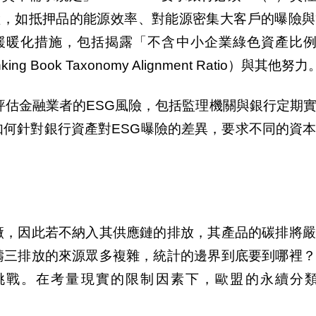
險，如抵押品的能源效率、對能源密集大客戶的曝險與
緩暖化措施，包括揭露「不含中小企業綠色資產比
king Book Taxonomy Alignment Ratio
）與其他努力
評估金融業者的
ESG
風險，包括監理機關與銀行定期
如何針對銀行資產對
ESG
曝險的差異，要求不同的資
廠，因此若不納入其供應鏈的排放，其產品的碳排將嚴
疇三排放的來源眾多複雜，統計的邊界到底要到哪裡？
挑戰。在考量現實的限制因素下，歐盟的永續分