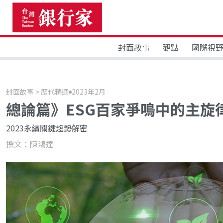
封面故事
觀點
國際視
封面故事 > 歷代精選
2023年2月
總論篇》ESG百家爭鳴中的主旋
2023永續關鍵趨勢解密
撰文：陳鴻達