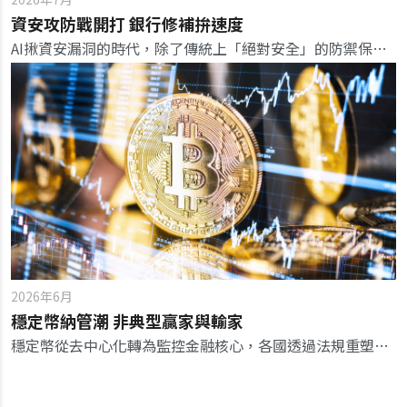
資安攻防戰開打 銀行修補拚速度
AI揪資安漏洞的時代，除了傳統上「絕對安全」的防禦保證已不再牢靠，金融機構的安全決定關鍵，更在於「修補與復原的韌性速度」。
2026年6月
穩定幣納管潮 非典型贏家與輸家
穩定幣從去中心化轉為監控金融核心，各國透過法規重塑數位主權，預防金融風險。