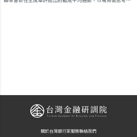
聯準會新任主席華許拋出的截尾平均通膨，市場背後思考，這項指標恐非經濟因素，而是更多政治使命。
關於台灣銀行家
服務
聯絡我們