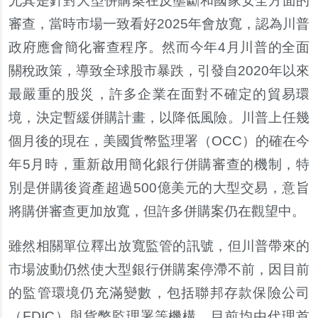
尤其是針對大型併購案在反壟斷和國家安全方面的
審查，當時市場一致看好2025年會放寬，認為川普
政府應會簡化審查程序。然而今年4月川普的全面
關稅政策，導致全球股市暴跌，引發自2020年以來
最嚴重的股災，許多企業在面對不確定的貿易環
境，決定暫緩併購計畫，以降低風險。川普上任幾
個月後的現在，美國貨幣監理署（OCC）的確在今
年5月時，重新啟用簡化銀行併購審查的機制，特
別是併購後資產超過500億美元的大型交易，意旨
將購併審查更加放寬，但許多併購案仍在觀望中。
雖然相關單位釋出放寬監管的訊號，但川普帶來的
市場波動仍然使大型銀行併購案停滯不前，因目前
的監管環境仍充滿變數，包括聯邦存款保險公司
（FDIC）與貨幣監理署等機構，目前均由代理首