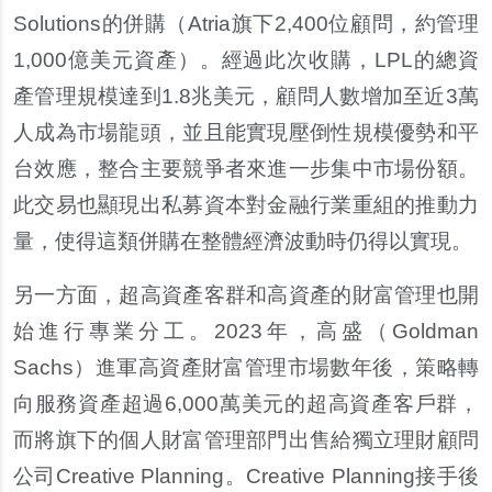
Solutions的併購（Atria旗下2,400位顧問，約管理
1,000億美元資產）。經過此次收購，LPL的總資
產管理規模達到1.8兆美元，顧問人數增加至近3萬
人成為市場龍頭，並且能實現壓倒性規模優勢和平
台效應，整合主要競爭者來進一步集中市場份額。
此交易也顯現出私募資本對金融行業重組的推動力
量，使得這類併購在整體經濟波動時仍得以實現。
另一方面，超高資產客群和高資產的財富管理也開
始進行專業分工。2023年，高盛（Goldman
Sachs）進軍高資產財富管理市場數年後，策略轉
向服務資產超過6,000萬美元的超高資產客戶群，
而將旗下的個人財富管理部門出售給獨立理財顧問
公司Creative Planning。Creative Planning接手後