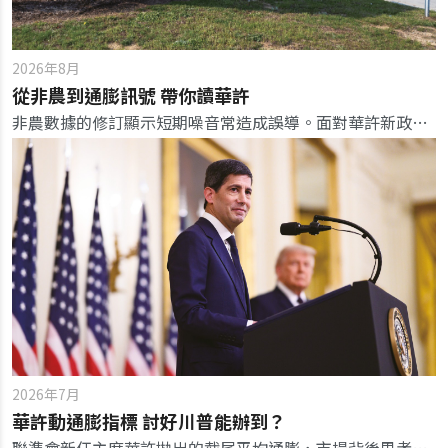
2026年8月
從非農到通膨訊號 帶你讀華許
非農數據的修訂顯示短期噪音常造成誤導。面對華許新政策，投資人應擺脫數據干擾，聚焦真正牽動決策的通膨訊號。
2026年7月
華許動通膨指標 討好川普能辦到？