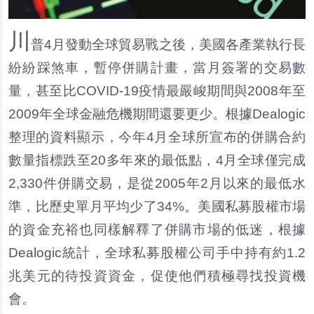
川
普4月發動全球貿易戰之後，美國各產業執行長
紛紛踩煞車，暫停併購計畫，當月簽署的交易數
量，甚至比COVID-19疫情最嚴峻期間與2008年至
2009年全球金融危機期間還要更少。根據Dealogic
整理的資料顯示，今年4月全球所宣布的併購合約
數量指標跌至20多年來的最低點，4月全球僅完成
2,330件併購交易，是從2005年2月以來的最低水
準，比歷史單月平均少了34%。美國私募股權市場
的資金充裕也同樣解釋了併購市場的低迷，根據
Dealogic統計，全球私募股權公司手中持有約1.2
兆美元的待投資資金，促使他們積極尋找投資機
會。