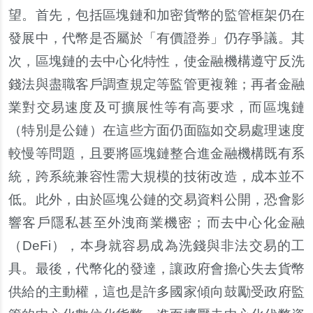
望。首先，包括區塊鏈和加密貨幣的監管框架仍在
發展中，代幣是否屬於「有價證券」仍存爭議。其
次，區塊鏈的去中心化特性，使金融機構遵守反洗
錢法與盡職客戶調查規定等監管更複雜；再者金融
業對交易速度及可擴展性等有高要求，而區塊鏈
（特別是公鏈）在這些方面仍面臨如交易處理速度
較慢等問題，且要將區塊鏈整合進金融機構既有系
統，跨系統兼容性需大規模的技術改造，成本並不
低。此外，由於區塊公鏈的交易資料公開，恐會影
響客戶隱私甚至外洩商業機密；而去中心化金融
（DeFi），本身就容易成為洗錢與非法交易的工
具。最後，代幣化的發達，讓政府會擔心失去貨幣
供給的主動權，這也是許多國家傾向鼓勵受政府監