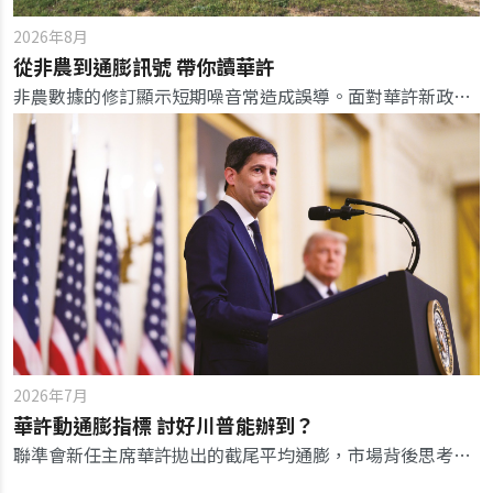
2026年8月
從非農到通膨訊號 帶你讀華許
非農數據的修訂顯示短期噪音常造成誤導。面對華許新政策，投資人應擺脫數據干擾，聚焦真正牽動決策的通膨訊號。
2026年7月
華許動通膨指標 討好川普能辦到？
聯準會新任主席華許拋出的截尾平均通膨，市場背後思考，這項指標恐非經濟因素，而是更多政治使命。