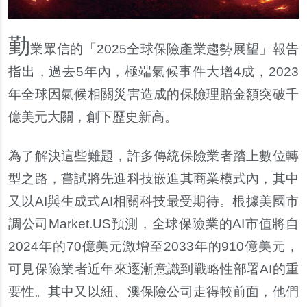
勤
業眾信的「2025全球保險產業趨勢展望」報告
指出，過去5年內，極端氣候事件大增4成，2023
年全球因氣候相關災害造成的保險理賠金額突破千
億美元大關，創下歷史新高。
為了解決這些難題，許多傳統保險業者踏上數位轉
型之路，嘗試將先進科技嵌進其商業模式內，其中
又以AI與生成式AI相關科技最受期待。根據美國市
調公司Market.US預測，全球保險業的AI市值將自
2024年的70億美元激增至2033年的910億美元，
可見保險業者近年來逐漸意識到戰略性部署AI的重
要性。其中又以紐、澳保險公司走得較前面，他們