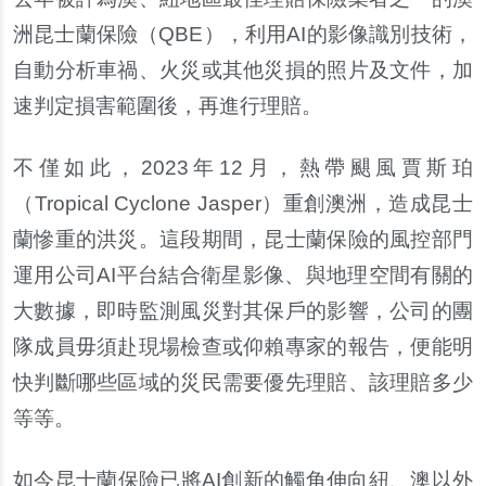
洲昆士蘭保險（QBE），利用AI的影像識別技術，
自動分析車禍、火災或其他災損的照片及文件，加
速判定損害範圍後，再進行理賠。
不僅如此，2023年12月，熱帶颶風賈斯珀
（Tropical Cyclone Jasper）重創澳洲，造成昆士
蘭慘重的洪災。這段期間，昆士蘭保險的風控部門
運用公司AI平台結合衛星影像、與地理空間有關的
大數據，即時監測風災對其保戶的影響，公司的團
隊成員毋須赴現場檢查或仰賴專家的報告，便能明
快判斷哪些區域的災民需要優先理賠、該理賠多少
等等。
如今昆士蘭保險已將AI創新的觸角伸向紐、澳以外