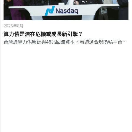
2026年8月
算力債是潛在危機或成長新引擎？
台灣憑算力供應鏈與46兆回流資本，若透過合規RWA平台進行鏈上融資，有機會將算力代工翻身為金融金流軸心。