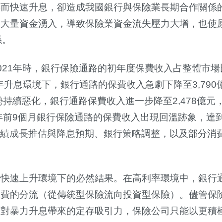
膨而快速升息，卻造成我國銀行與保險業長期合作關係
引大量資金湧入，導致保險業資金流失壓力大增，也使
係。
021年時，銀行保險通路的初年度保費收入占整體市場
22年升息環境下，銀行通路的保費收入急劇下降至3,79
一趨勢持續惡化，銀行通路保費收入進一步降至2,478億
24年前9個月銀行保險通路的保費收入出現回溫跡象，達到1
%。業績成長推估與降息預期、銀行策略調整，以及部分消
率快速上升環境下的必然結果。在高利率環境中，銀行
保費的分流（從傳統型保險流向投資型保險）。儘管保
面對暴力升息帶來的定存吸引力，保險公司只能以更積