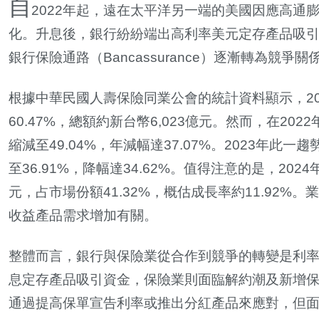
自
2022
年起，遠在太平洋另一端的美國因應高通
化。升息後，銀行紛紛端出高利率美元定存產品吸
銀行保險通路（Bancassurance）逐漸轉為競爭關
根據中華民國人壽保險同業公會的統計資料顯示，2
60.47%，總額約新台幣6,023億元。然而，在20
縮減至49.04%，年減幅達37.07%。2023年此
至36.91%，降幅達34.62%。值得注意的是，20
元，占市場份額41.32%，概估成長率約11.92
收益產品需求增加有關。
整體而言，銀行與保險業從合作到競爭的轉變是利
息定存產品吸引資金，保險業則面臨解約潮及新增
通過提高保單宣告利率或推出分紅產品來應對，但