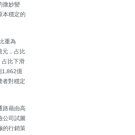
的微妙變
原本穩定的
比重為
0億元，占比
元，占比下滑
,862億
費者對穩定
通路藉由高
險公司試圖
極的行銷策