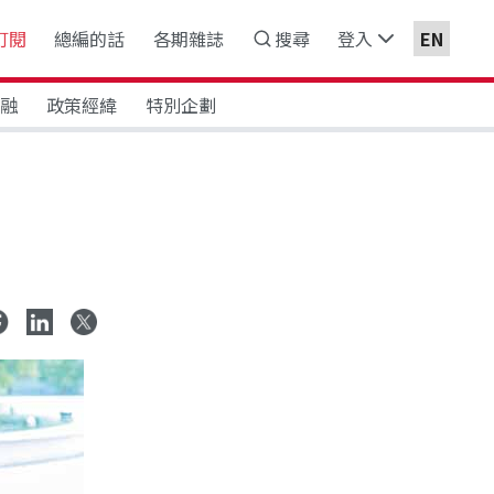
訂閱
總編的話
各期雜誌
搜尋
登入
EN
金融
政策經緯
特別企劃