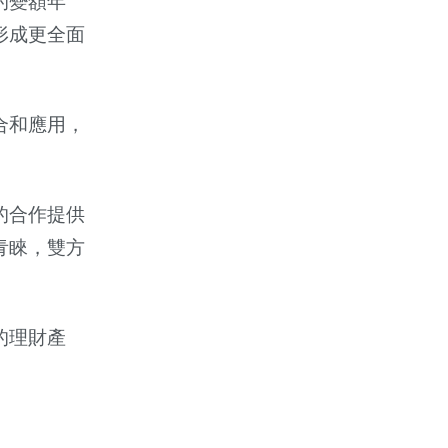
的變額年
形成更全面
合和應用，
的合作提供
青睞，雙方
的理財產