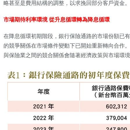
略甚至是費用結構的調整，以求挽回部分客戶資金
市場期待利率環境 從升息循環轉為降息循環
在降息循環初期階段，銀行保險通路的市場份額已有所
的競爭關係在市場條件變動下已開始重新轉向合作
與保險業之間的競合關係會隨著經濟政策與市場環