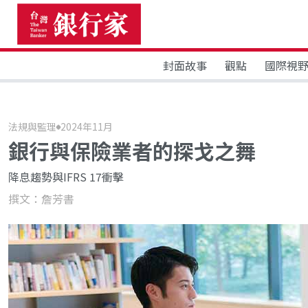
封面故事
觀點
國際視
法規與監理
2024年11月
銀行與保險業者的探戈之舞
降息趨勢與IFRS 17衝擊
撰文：詹芳書