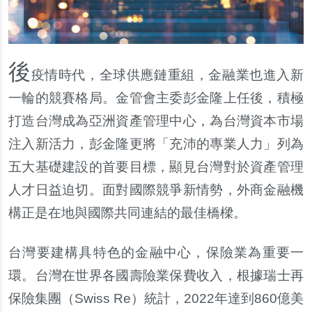
後
疫情時代，全球供應鏈重組，金融業也進入新
一輪的競賽格局。金管會主委彭金隆上任後，積極
打造台灣成為亞洲資產管理中心，為台灣資本市場
注入新活力，彭金隆更將「充沛的專業人力」列為
五大基礎建設的首要目標，顯見台灣對於資產管理
人才日益迫切。面對國際競爭新情勢，外商金融機
構正是在地與國際共同連結的最佳橋樑。
台灣要建構具特色的金融中心，保險業為重要一
環。台灣在世界各國壽險業保費收入，根據瑞士再
保險集團（Swiss Re）統計，2022年達到860億美