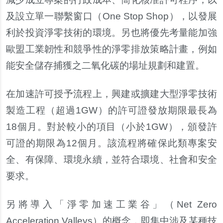
及設立單一聯繫窗口（One Stop Shop），以發展
利於投資淨零技術的環境。另也將優先考量能加強
歐盟工業韌性和競爭性的淨零排放策略計畫，例如
能安全儲存捕獲之二氧化碳的場址規劃和建置。
在加速許可授予流程上，興建或擴建大型淨零技術
製造工程（超過1GW）的許可證發放期限最長為
18個月。對於較小的項目（小於1GW），頒發許
可證的期限為12個月。該流程將確保此類專案安
全、有保障、環境永續，並符合環境、社會和安全
要求。
另將導入「淨零加速工業谷」（Net Zero
Acceleration Valleys）的概念，即集中涉及某種技