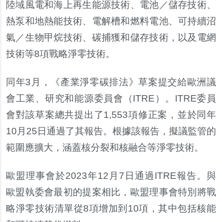
陸域風電和海上再生能源技術、電池／儲存技術、
熱泵和地熱能技術、電解槽和燃料電池、可持續沼
氣／生物甲烷技術、碳捕獲和儲存技術，以及電網
技術等8項戰略淨零技術。
同年3月，《產業淨零碳排法》草案提交給歐洲議
會工業、研究和能源委員會（ITRE）。ITRE委員
會對該草案總共提出了1,553項修正案，並於同年
10月25日通過了其報告。根據該報告，擬議監管的
範圍應擴大，涵蓋核分裂和核融合等淨零技術。
歐盟理事會於2023年12月7日通過ITRE報告。與
歐盟執委會最初的提案相比，歐盟理事會特別將戰
略淨零技術清單從8項增加到10項，其中包括核能