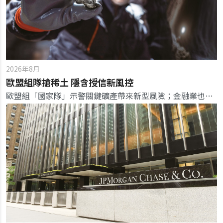
2026年8月
歐盟組隊搶稀土 隱含授信新風控
歐盟組「國家隊」示警關鍵礦產帶來新型風險；金融業也應重塑資金角色與風險模型，徹底掌握企業上游稀有零組件的供應風險。