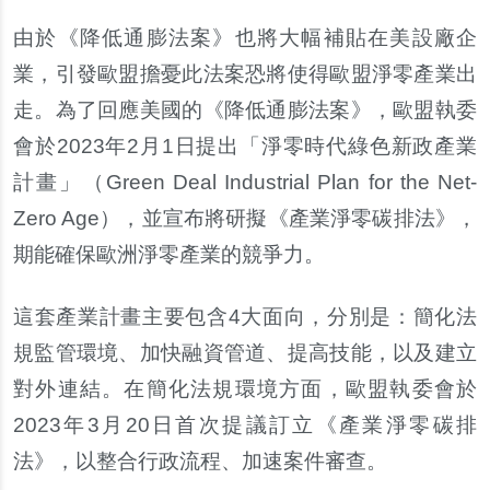
由於《降低通膨法案》也將大幅補貼在美設廠企
業，引發歐盟擔憂此法案恐將使得歐盟淨零產業出
走。為了回應美國的《降低通膨法案》，歐盟執委
會於2023年2月1日提出「淨零時代綠色新政產業
計畫」（Green Deal Industrial Plan for the Net-
Zero Age），並宣布將研擬《產業淨零碳排法》，
期能確保歐洲淨零產業的競爭力。
這套產業計畫主要包含4大面向，分別是：簡化法
規監管環境、加快融資管道、提高技能，以及建立
對外連結。在簡化法規環境方面，歐盟執委會於
2023年3月20日首次提議訂立《產業淨零碳排
法》，以整合行政流程、加速案件審查。