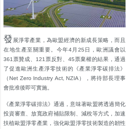
發
展淨零產業，為歐盟經濟的新成長策略，而且
在地生產至關重要。今年4月25日，歐洲議會以
361票贊成、121票反對、45票棄權的結果，通過
了促進歐洲生產淨零技術的《產業淨零碳排法》
（Net Zero Industry Act, NZIA），將待部長理事
會批准後即可實施。
《產業淨零碳排法》通過，意味著歐盟將透過簡化
投資審查、放寬政府補貼限制、減稅等方式，加速
扶植歐盟淨零產業，強化歐盟淨零技術製造的韌性