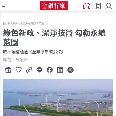
國際視野 > 歐洲
2024年6月
綠色新政、潔淨技術 勾勒永續
藍圖
歐洲議會通過《產業淨零碳排法》
整理：陳雅莉