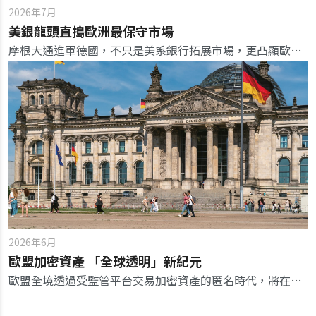
2026年7月
美銀龍頭直搗歐洲最保守市場
摩根大通進軍德國，不只是美系銀行拓展市場，更凸顯歐洲銀行在數位轉型、制度信任與平台治理下的新競爭格局。
2026年6月
歐盟加密資產 「全球透明」新紀元
歐盟全境透過受監管平台交易加密資產的匿名時代，將在一年多後實質終結，台灣應盡速加強國際租稅合作，以避免被邊緣化。