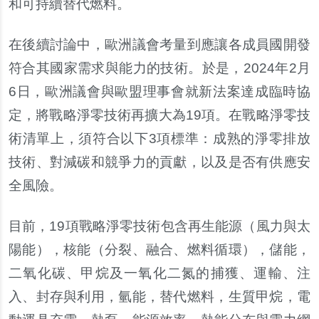
和可持續替代燃料。
在後續討論中，歐洲議會考量到應讓各成員國開發
符合其國家需求與能力的技術。於是，2024年2月
6日，歐洲議會與歐盟理事會就新法案達成臨時協
定，將戰略淨零技術再擴大為19項。在戰略淨零技
術清單上，須符合以下3項標準：成熟的淨零排放
技術、對減碳和競爭力的貢獻，以及是否有供應安
全風險。
目前，19項戰略淨零技術包含再生能源（風力與太
陽能），核能（分裂、融合、燃料循環），儲能，
二氧化碳、甲烷及一氧化二氮的捕獲、運輸、注
入、封存與利用，氫能，替代燃料，生質甲烷，電