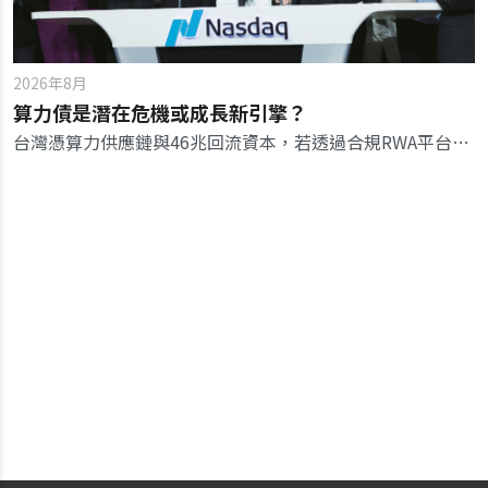
2026年8月
算力債是潛在危機或成長新引擎？
台灣憑算力供應鏈與46兆回流資本，若透過合規RWA平台進行鏈上融資，有機會將算力代工翻身為金融金流軸心。