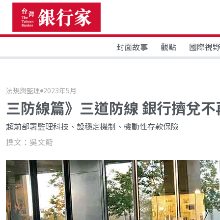
封面故事
觀點
國際視
法規與監理
2023年5月
三防線篇》三道防線 銀行擠兌不
超前部署監理科技、設穩定機制、機動性存款保險
撰文：吳文蔚