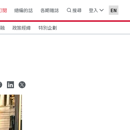
訂閱
總編的話
各期雜誌
搜尋
登入
EN
金融
政策經緯
特別企劃