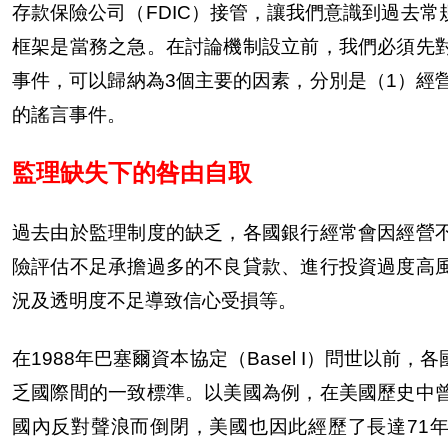
存款保險公司（FDIC）接管，讓我們意識到過去
框架是當務之急。在討論機制設立前，我們必須先
事件，可以歸納為3個主要的因素，分別是（1）經
的謠言事件。
監理缺失下的咎由自取
過去由於監理制度的缺乏，各國銀行經常會因經營
險評估不足承擔過多的不良貸款、進行投資過度高
況及透明度不足導致信心受損等。
在1988年巴塞爾資本協定（Basel I）問世以
乏國際間的一致標準。以美國為例，在美國歷史中
國內反對聲浪而倒閉，美國也因此經歷了長達71年（