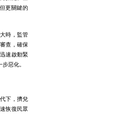
但更關鍵的
大時，監管
審查，確保
迅速啟動緊
一步惡化。
代下，擠兌
速恢復民眾