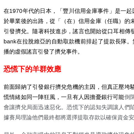
在1970年代的日本，「豐川信用金庫事件」是一
於畢業後的出路，從「（在）信用金庫（任職）的
引發擠兌。隨著科技進步，謠言也開始從口耳相傳發展
bank在拉脫維亞的自動取款機前排起了提款長隊。無獨有偶
播的虛假謠言引發了擠兌事件。
恐慌下的羊群效應
前面歸納了引發銀行擠兌危機的主因，但真正壓垮
慌情緒如同一陣狂風，一旦有人因擔憂銀行可能
倒
會讓擠兌局面迅速惡化。恐慌下的認知失調讓人們
據賽局理論他們最終都將選擇提取存款以確保資金