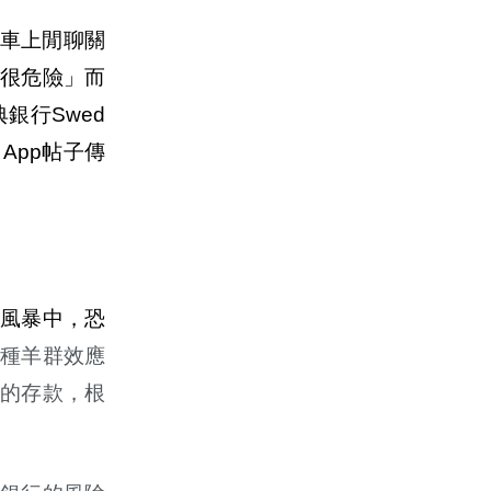
在車上閒聊關
很危險」而
銀行Swed
 App帖子傳
風暴中，恐
種羊群效應
的存款，根