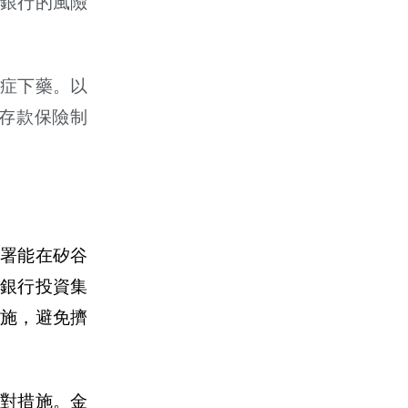
銀行的風險
症下藥。以
存款保險制
署能在矽谷
銀行投資集
施，避免擠
對措施。金