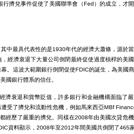
銀行擠兌事件促使了美國聯準會（Fed）的成立，才
其中最具代表性的是1930年代的經濟大蕭條，源於
施，經濟衰退下大量公司倒閉最終促使過度槓桿的美國
幕。這波大範圍銀行倒閉促使FDIC的誕生，為美國
對美國銀行體系的信任。
於經濟衰退和貨幣貶值，許多銀行和金融機構面臨了
擠兌和流動性危機，例如馬來西亞MBf Finance B
ok Bank等都經歷了嚴重的擠兌。同樣在2008年由美國次貸
C資料顯示，2008年至2012年間美國共倒閉了465