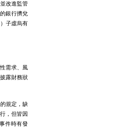
考並改進監管
的銀行擠兌
3）子虛烏有
性需求、風
披露財務狀
構的規定，缺
行，但皆因
兌事件時有發