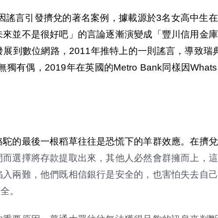
起因謠言引發擠兌的著名案例，據載源於3名女高中生
未來並不是很好吧」的言論逐漸演變成「豐川信用金庫
到數位網路，2011年推特上的一則謠言，導致瑞典
，2019年在英國的Metro Bank同樣因Whats
駱駝的最後一根稻草往往是恐慌下的羊群效應。在擠兌
閉而選擇將存款提取出來，其他人必然會群擁而上，這
陷入兩難，他們既相信銀行是安全的，也害怕失去自己
安全。