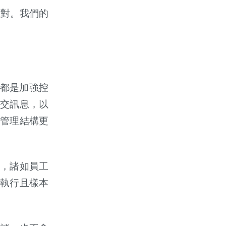
應對。我們的
都是加強控
交訊息，以
管理結構更
，諸如員工
執行且樣本