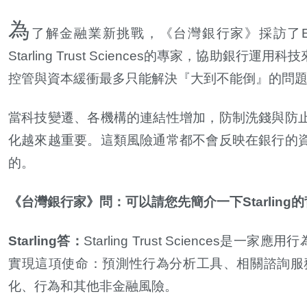
為
了解金融業新挑戰，《台灣銀行家》採訪了
Starling Trust Sciences
的專家，協助銀行運用科技
控管與資本緩衝最多只能解決『大到不能倒』的問
當科技變遷、各機構的連結性增加，防制洗錢與防
化越來越重要。這類風險通常都不會反映在銀行的
的。
《台灣銀行家》問：可以請您先簡介一下
Starling
的
Starling
答：
Starling Trust Sciences
是一家應用行
實現這項使命：預測性行為分析工具、相關諮詢服
化、行為和其他非金融風險。