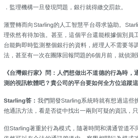
．監理機構一旦發現問題，銀行就得繳交罰款。
滙豐轉而向
Starling
的人工智慧平台尋求協助。
Starl
理依然有待加強。甚至，這個平台還能根據個別員
台能夠即時監測整個銀行的資料，經理人不需要等
法，甚至有一次在團隊回報問題的
6
個月前，就偵測
《台灣銀行家》問：人們想做出不道德的行為時，
測的視訊軟體吧？貴公司的平台要如何全方位追蹤
Starling
答：
我們開發
Starling
系統時就有想過這些
他通訊方法，看是否從中找出一兩則可疑的資訊，
但
Starling
著重於行為模式，隨著時間和溝通管道不