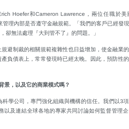
Erich Hoefer
和
Cameron Lawrence
，兩位任職於美
來管理內部是否遵守金融規範。「我們的客戶已經發
題，卻無法處理『大到管不了』的問題。」
止規避制裁的相關規範複雜性也日益增加，使金融業的
資產負債表上，常常發現時已經太晚。因此，預防性的
背景，以及它的商業模式嗎？
為科學公司，專門強化組織與機構的信任。我們以
3
項
務以及連結全球各地的專家共同討論如何監督管理企