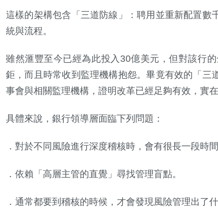
這樣的架構包含「三道防線」：聘用並重新配置數
統與流程。
雖然滙豐至今已經為此投入
30
億美元，但對該行的
鉅，而且時常收到監理機構抱怨。畢竟有效的「三
事會與相關監理機構，證明改革已經足夠有效，實
具體來說，銀行領導層面臨下列問題：
．對於不同風險進行深度稽核時，會有很長一段時
．依賴「高層主管的直覺」尋找管理盲點。
．通常都要到稽核的時候，才會發現風險管理出了