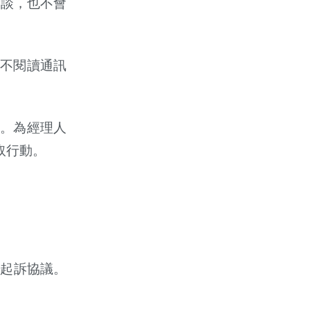
訪談，也不會
不閱讀通訊
。為經理人
取行動。
緩起訴協議。