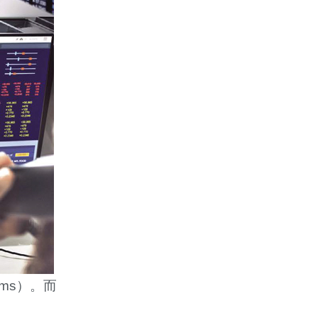
rms
）。而