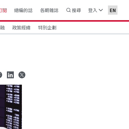
訂閱
總編的話
各期雜誌
搜尋
登入
EN
金融
政策經緯
特別企劃