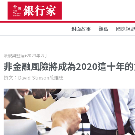
封面故事
觀點
國際視
法規與監理
2023年2月
非金融風險將成為2020這十年
撰文：David Stinson孫維德