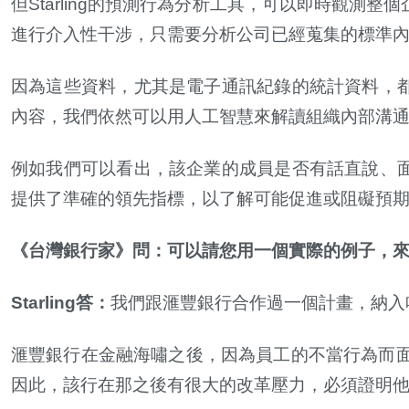
但
Starling
的預測行為分析工具，可以即時觀測整個
進行介入性干涉，只需要分析公司已經蒐集的標準
因為這些資料，尤其是電子通訊紀錄的統計資料，
內容，我們依然可以用人工智慧來解讀組織內部溝
例如我們可以看出，該企業的成員是否有話直說、
提供了準確的領先指標，以了解可能促進或阻礙預
《台灣銀行家》問：可以請您用一個實際的例子，
Starling
答：
我們跟滙豐銀行合作過一個計畫，納入
滙豐銀行在金融海嘯之後，因為員工的不當行為而
因此，該行在那之後有很大的改革壓力，必須證明