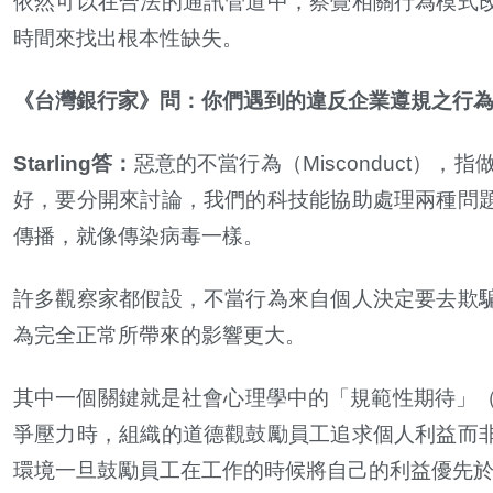
依然可以在合法的通訊管道中，察覺相關行為模式
時間來找出根本性缺失。
《台灣銀行家》問：你們遇到的違反企業遵規之行
Starling
答：
惡意的不當行為（
Misconduct
），指
好，要分開來討論，我們的科技能協助處理兩種問
傳播，就像傳染病毒一樣。
許多觀察家都假設，不當行為來自個人決定要去欺
為完全正常所帶來的影響更大。
其中一個關鍵就是社會心理學中的「規範性期待」
爭壓力時，組織的道德觀鼓勵員工追求個人利益而
環境一旦鼓勵員工在工作的時候將自己的利益優先