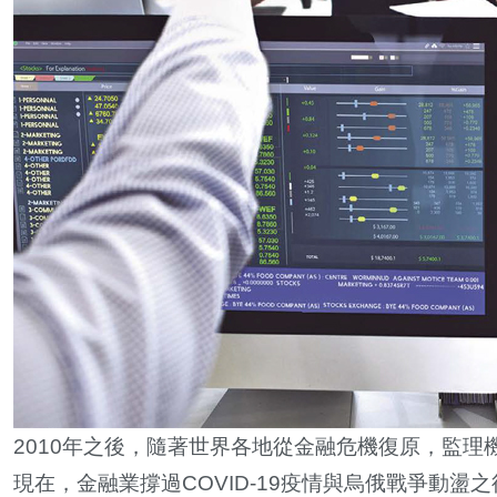
2010
年之後，隨著世界各地從金融危機復原，監理
現在，金融業撐過
COVID-19
疫情與烏俄戰爭動盪之