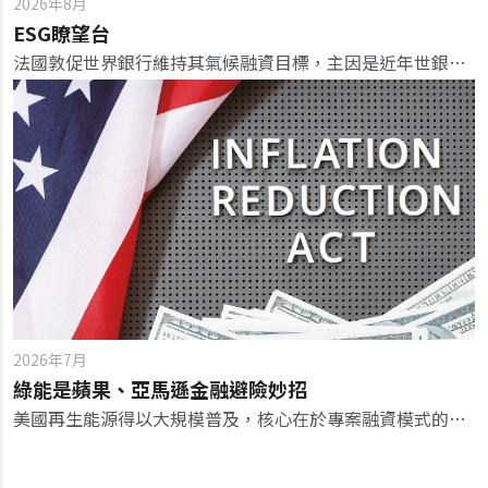
2026年8月
ESG瞭望台
法國敦促世界銀行維持其氣候融資目標，主因是近年世銀面臨來自其最大股東美國壓力，要求改變能源路線。
2026年7月
綠能是蘋果、亞馬遜金融避險妙招
美國再生能源得以大規模普及，核心在於專案融資模式的成熟與聯邦法案，如《降低通膨法案》（IRA）等政策紅利，讓企業不需鉅資即可參與。