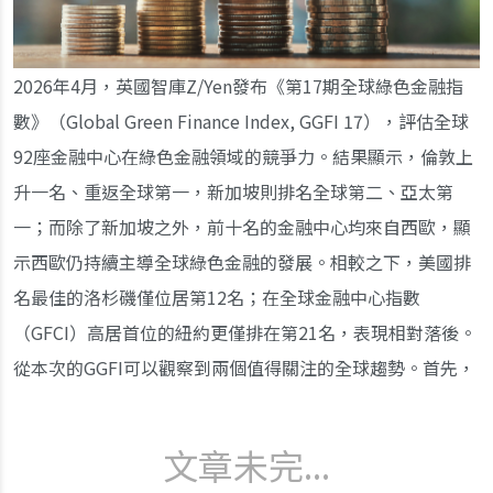
2026年4月，英國智庫Z/Yen發布《第17期全球綠色金融指
數》（Global Green Finance Index, GGFI 17），評估全球
92座金融中心在綠色金融領域的競爭力。結果顯示，倫敦上
升一名、重返全球第一，新加坡則排名全球第二、亞太第
一；而除了新加坡之外，前十名的金融中心均來自西歐，顯
示西歐仍持續主導全球綠色金融的發展。相較之下，美國排
名最佳的洛杉磯僅位居第12名；在全球金融中心指數
（GFCI）高居首位的紐約更僅排在第21名，表現相對落後。
從本次的GGFI可以觀察到兩個值得關注的全球趨勢。首先，
文章未完...