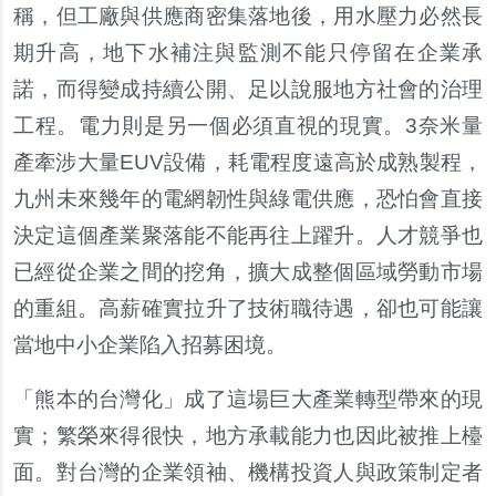
稱，但工廠與供應商密集落地後，用水壓力必然長
期升高，地下水補注與監測不能只停留在企業承
諾，而得變成持續公開、足以說服地方社會的治理
工程。電力則是另一個必須直視的現實。3奈米量
產牽涉大量EUV設備，耗電程度遠高於成熟製程，
九州未來幾年的電網韌性與綠電供應，恐怕會直接
決定這個產業聚落能不能再往上躍升。人才競爭也
已經從企業之間的挖角，擴大成整個區域勞動市場
的重組。高薪確實拉升了技術職待遇，卻也可能讓
當地中小企業陷入招募困境。
「熊本的台灣化」成了這場巨大產業轉型帶來的現
實；繁榮來得很快，地方承載能力也因此被推上檯
面。對台灣的企業領袖、機構投資人與政策制定者