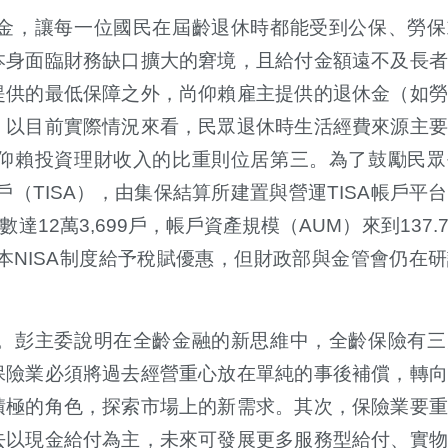
金，讓每一位國民在屆齡退休時都能受到公保、勞保
本身面臨財務缺口擴大的窘境，且給付金額遠不及長者
提供的最低保障之外，尚仰賴雇主提供的退休金（如勞
，以目前實際情況來看，民眾退休時生活經費來源主要
仰賴投資理財收入的比重則位居第三。為了鼓勵民眾
戶（TISA），由集保結算所建置與營運TISA帳戶平
達12萬3,699戶，帳戶資產規模（AUM）來到137.
本NISA制度給予稅賦優惠，但財政部與金管會仍在
。彭主委說明在全齡金融的新思維中，全齡保險有三
保險業必須將過去經營重心放在單純的事後補償，轉向
積極的角色，探索市場上的新需求。其次，保險業要重
去以現金給付為主，未來可發展更多服務型給付、實物