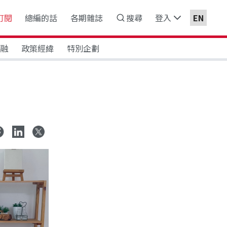
訂閱
總編的話
各期雜誌
搜尋
登入
EN
金融
政策經緯
特別企劃