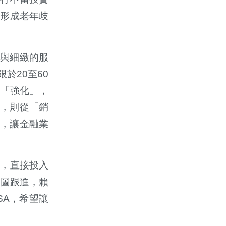
，形成老年歧
與細緻的服
於20至60
到「強化」，
，則從「銷
，讓金融業
金，直接投入
試圖跟進，賴
SA，希望讓