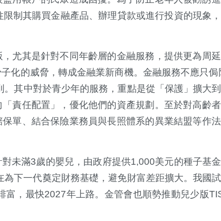
往限制其購買金融產品、辦理貸款或進行投資的現象
版，尤其是針對不同年齡層的金融服務，提供更為周延
子化的威脅，轉成金融業新商機。金融服務不應只侷限
蓋到。其中對於青少年的服務，重點是從「保護」擴大
向「責任配置」，優化他們的資產規劃。至於對高齡者
賠保單、結合保險業務員與長照體系的異業結盟等作法
未滿3歲的嬰兒，由政府提供1,000美元的種子基
其目的在為下一代奠定財務基礎，避免財富差距擴大。我國
不排富，最快2027年上路。金管會也順勢推動兒少版TI