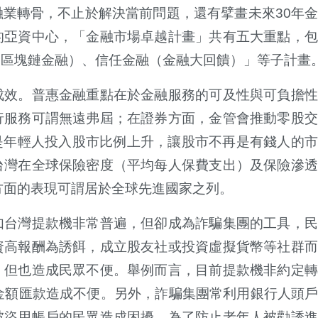
業轉骨，不止於解決當前問題，還有擘畫未來30年
的亞資中心，「金融市場卓越計畫」共有五大重點，包
、區塊鏈金融）、信任金融（金融大回饋）」等子計畫
成效。普惠金融重點在於金融服務的可及性與可負擔性
行服務可謂無遠弗屆；在證券方面，金管會推動零股交
是年輕人投入股市比例上升，讓股市不再是有錢人的
台灣在全球保險密度（平均每人保費支出）及保險滲透
方面的表現可謂居於全球先進國家之列。
如台灣提款機非常普遍，但卻成為詐騙集團的工具，民
資高報酬為誘餌，成立股友社或投資虛擬貨幣等社群而
，但也造成民眾不便。舉例而言，目前提款機非約定轉
大金額匯款造成不便。另外，詐騙集團常利用銀行人頭
被盜用帳戶的民眾造成困擾。為了防止老年人被勸誘進