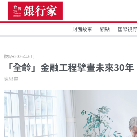
封面故事
觀點
國際視
觀點
2026年6月
「全齡」金融工程擘畫未來30年
陳思睿