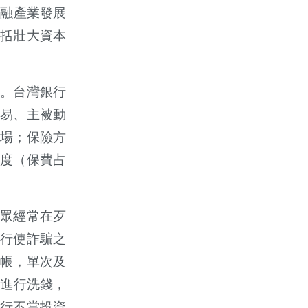
金融產業發展
括壯大資本
。
。台灣銀行
易、主被動
市場；保險方
度（保費占
眾經常在歹
行使詐騙之
帳，單次及
戶進行洗錢，
行不當投資