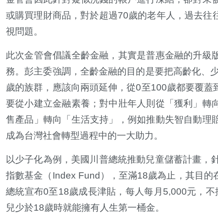
或購買理財商品，對於超過70歲的老年人，過去往
視問題。
此次金管會倡議全齡金融，其實是普惠金融的升級
務。彭主委強調，全齡金融的目的是要把高齡化、少
歲的族群，應該向兩頭延伸，從0至100歲都要覆
要從小建立金融素養；對中壯年人則從「獲利」轉
售產品」轉向「生活支持」，例如推動失智自動理
成為台灣社會轉型過程中的一大助力。
以少子化為例，美國川普總統推動兒童儲蓄計畫，針對
指數基金（Index Fund），至滿18歲為止，
總統宣布0至18歲成長津貼，每人每月5,000元，
兒少於18歲時就能擁有人生第一桶金。