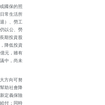
或國保的照
日常生活所
退）、勞工
仍以公、勞
長期投資股
台，降低投資
7億元，雖有
研議中，尚未
大方向可努
幫助社會降
新定義保險
給付；同時