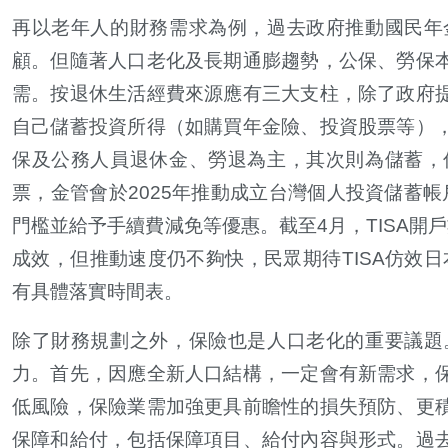
再以老年人的財務需求為例，過去政府推動國民年
顧。但隨著人口老化及長期通膨趨勢，公保、勞保
需。按退休生活經費來源應有三大支柱，除了政府
自己儲蓄投資所得（如購買年金險、投資股票等）
保及公務人員退休金、勞退為主，其次則為儲蓄，
票，金管會於2025年推動成立台灣個人投資儲蓄帳
門檻並給予手續費減免等優惠。截至4月，TISA開戶數
成效，但推動速度仍不夠快，民眾期待TISA仿效日
有具體落實時間表。
除了財務規劃之外，保險也是人口老化的重要議題
力。首先，因應全新人口結構，一定會有新需求，
低風險，保險業需加強更具前瞻性的損失預防、更
保障和給付，包括保障項目、給付內容與形式。過