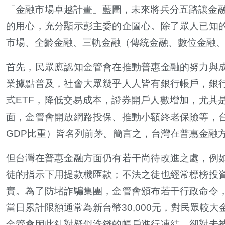
「金融市場卓越計畫」藍圖，未來將兵分五路讓金融
的用心，充分顯示彭主委的企圖心。除了眾人已知
市場、全齡金融、三軌金融（傳統金融、數位金融
首先，民眾應認知金管會在推動普惠金融的努力與
業據點普及，社會大眾幾乎人人皆有銀行帳戶，銀
式ETF，降低交易成本，證券開戶人數增加，尤其
面，金管會開放網路投保、推動小額終老保險等，
GDP比重）皆名列前茅。簡言之，台灣在普惠金融
但台灣在普惠金融方面仍有若干尚待改進之處，例
徒的指示下用提款機匯款；不法之徒也經常標榜投
實。為了防堵詐騙集團，金管會頒布若干行政命令
當日累計限額通常為新台幣30,000元，對民眾較
金管會因此針對疑似洗錢的帳戶進行凍結，卻對未