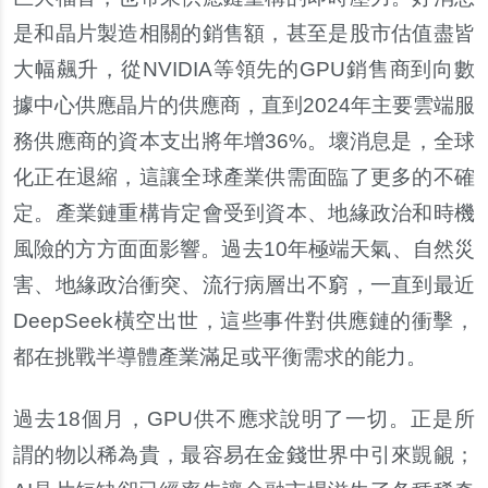
是和晶片製造相關的銷售額，甚至是股市估值盡皆
大幅飆升，從NVIDIA等領先的GPU銷售商到向數
據中心供應晶片的供應商，直到2024年主要雲端服
務供應商的資本支出將年增36%。壞消息是，全球
化正在退縮，這讓全球產業供需面臨了更多的不確
定。產業鏈重構肯定會受到資本、地緣政治和時機
風險的方方面面影響。過去10年極端天氣、自然災
害、地緣政治衝突、流行病層出不窮，一直到最近
DeepSeek橫空出世，這些事件對供應鏈的衝擊，
都在挑戰半導體產業滿足或平衡需求的能力。
過去18個月，GPU供不應求說明了一切。正是所
謂的物以稀為貴，最容易在金錢世界中引來覬覦；