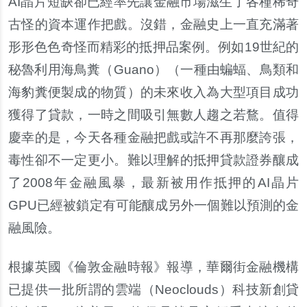
AI晶片短缺卻已經率先讓金融市場滋生了各種稀奇
古怪的資本運作把戲。沒錯，金融史上一直充滿著
形形色色奇怪而精彩的抵押品案例。例如19世紀的
秘魯利用海鳥糞（Guano）（一種由蝙蝠、鳥類和
海豹糞便製成的物質）的未來收入為大型項目成功
獲得了貸款，一時之間吸引無數人趨之若鶩。值得
慶幸的是，今天各種金融把戲或許不再那麼誇張，
毒性卻不一定更小。難以理解的抵押貸款證券釀成
了2008年金融風暴，最新被用作抵押的AI晶片
GPU已經被鎖定有可能釀成另外一個難以預測的金
融風險。
根據英國《倫敦金融時報》報導，華爾街金融機構
已提供一批所謂的雲端（Neoclouds）科技新創貸