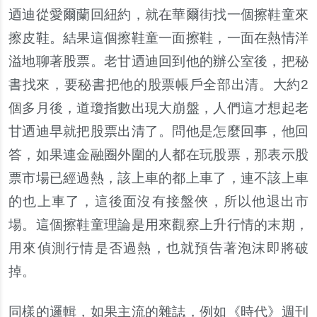
迺迪從愛爾蘭回紐約，就在華爾街找一個擦鞋童來
擦皮鞋。結果這個擦鞋童一面擦鞋，一面在熱情洋
溢地聊著股票。老甘迺迪回到他的辦公室後，把秘
書找來，要秘書把他的股票帳戶全部出清。大約2
個多月後，道瓊指數出現大崩盤，人們這才想起老
甘迺迪早就把股票出清了。問他是怎麼回事，他回
答，如果連金融圈外圍的人都在玩股票，那表示股
票市場已經過熱，該上車的都上車了，連不該上車
的也上車了，這後面沒有接盤俠，所以他退出市
場。這個擦鞋童理論是用來觀察上升行情的末期，
用來偵測行情是否過熱，也就預告著泡沫即將破
掉。
同樣的邏輯，如果主流的雜誌，例如《時代》週刊