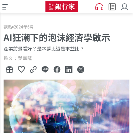
觀點
2024年6月
AI狂潮下的泡沫經濟學啟示
產業前景看好？是本夢比還是本益比？
撰文：吳嘉隆