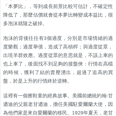
「本夢比」，等到成長前景比較可估計，不確定性
降低了，那麼估價就會從本夢比轉變成本益比，很
多泡沫就隨之破掉。
泡沫的背後往往有3個過度，分別是市場情緒的過
度樂觀；過度舉債，造成了高槓桿；與過度從眾，
出現羊群效應。過度從眾的意思就是，不該上車的
也上車了，後面找不到足夠的接盤俠：行情在高檔
的時候，獲利了結的賣壓湧出，超過了追高的買
盤，於是上升的行情終於逆轉。
這裡有一個擦鞋童的經典故事。美國前總統約翰‧甘
迺迪的父親老甘迺迪，擔任美國駐愛爾蘭大使，因
為他們家是來自愛爾蘭的移民。1929年夏天，老甘