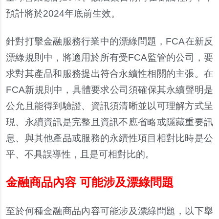
預計將於
2024
年底前生效。
針對打
擊
金融服務行業中的漂綠問題，
FCA
在新反
漂綠規則中，將適用於所有受
FCA
監管的公司，要
求對其
產
品和服務提出符合永續性相關的主張。在
FCA
新規則中，具體要求公司須確保其永續聲明是
公允且能得到驗證、資訊須清晰並以可理解方式呈
現、永續資訊是完整且資訊不應省略或隱藏重要訊
息、與其他
產
品或服務的永續性項目相對比時是公
平、不具誤導性，且是可相對比的。
金融商品內容 可能涉及漂綠問題
至於何種金融商品
內
容可能
涉
及漂綠問題，以下舉