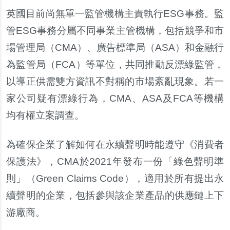
英國目前尚無單一監管機構主責執行
ESG
事務。監
管
ESG
事務分屬不同事業主管機構，包括競爭和市
場管理局（
CMA
）、廣告標準局（
ASA
）和金融行
為監管局（
FCA
）等單位，共同推動反漂綠監管，
以導正供需雙方資訊不對稱的市場紊亂現象。若一
家公司疑有漂綠行為，
CMA
、
ASA
及
FCA
等機構
均有權立案調
查
。
為確保企業了解如何在永續聲明時能遵守《消費者
保護法》，
CMA
於
2021
年發布一
份
「綠色聲明準
則」（
Green Claims Code
），適用於所有提出永
續聲明的企業，包括參與該企業
產
品的供應鏈上下
游廠商。