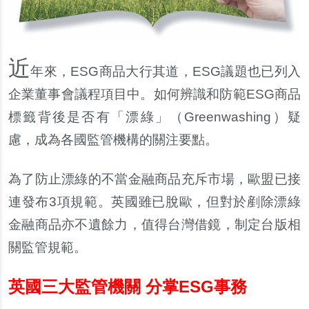
近
年來，
ESG
商品大行其道，
ESG
議題也已列入
企業董事會議程項目中。如何辨識和防範
ESG
商品
標籤背後是否有「漂綠」（
Greenwashing
）疑
慮，成為各國監管機構的關注要點。
為了防止漂綠的不當金融商品充斥市場，歐盟已接
連發布
3
項規範。英國雖已
脫
歐，但對於
剷
除漂綠
金融商品亦不遺餘力，
值
得台灣借鏡，制定台版相
關監管規範。
英國三大監管機關 分掌ESG事務