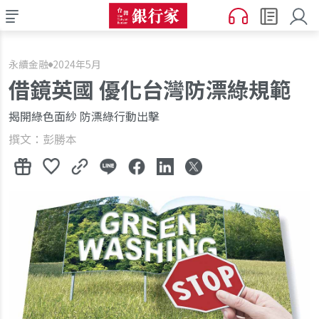
永續金融
2024年5月
借鏡英國 優化台灣防漂綠規範
揭開綠色面紗 防漂綠行動出擊
撰文：彭勝本