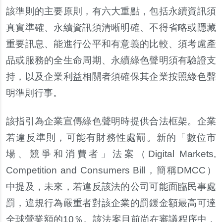
該準則的主要原則，有六大重點，包括永續資訊須
真實準確、永續資訊須清晰明確、不得省略或隱藏
重要訊息、能進行公平和有意義的比較、須考慮
產
品或服務的全生命周期、永續綠色聲明須有驗證支
持，以及企業利益相關者須確保其企業按照綠色聲
明準則行事。
該指引為企業宣傳綠色聲明時提供合法框架。企業
若違反準則，可能有財務性處罰。新的「數位市
場、競爭和消費者」法案（
Digital Markets,
Competition and Consumers Bill
，簡稱
DMCC
）
中提及，未來，若違反該法的公司可能面臨民事處
罰，違規行為嚴重者對該企業的罰鍰金額最高可達
全球營業額的
10
％。該法案目前尚在審議程序中，