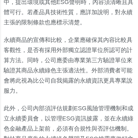
中，提出環境或其他
ESG
聲明時，
內
容須清晰且具
體可行。若
產
品具技術性質，應詳加
說
明，對永續
主張的限制條款也應標示清楚。
永續商品的宣傳和比較，企業應確保其
內
容比較具
客觀性，是否有採用外部獨立認證單位所認可的計
算方法。同時，公司應委由專業第三方驗證單位來
驗證其商品永續綠色主張適法性。外部消費者可能
會將此視為比公司自我
揭
露的永續資訊更具專業
說
服力。
此外，公司
內
部須評估規劃
ESG
風險管理機制和成
立永續委員會，以管理
ESG
資訊披露，並在永續綠
色金融
產
品上架前，必須有合規性與否評估機制。