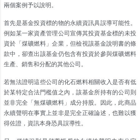
兩個案例予以
說
明。
首先是基金投資標的物的永續資訊具誤導可能性。
例如某一家資
產
管理公司宣傳其投資基金標的未投
資於「煤礦燃料」企業，但檢視該基金
說
明書的條
款中，卻
查
出該基金仍包含有投資於參與煤礦燃料
生
產
、銷售和分配的其他公司。
若無法證明這些公司的化石燃料相關收入是否有低
於某特定合法門檻
值
之
內
，該基金所持有的公司則
並非完全「無煤礦燃料」成分持股。因此，此商品
永續聲明在事實上並非是完全正確論述，也難以獲
得佐證，資訊本身恐具誤導性。