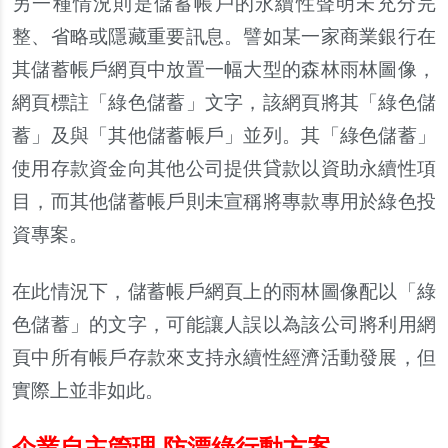
另
一種情況則是儲蓄帳
戶
的永續性聲明未充分完
整、省略或隱藏重要訊息。譬如某一家商業銀行在
其儲蓄帳
戶
網頁中放置一幅大型的森林雨林圖像，
網頁標註「綠色儲蓄」文字，該網頁將其「綠色儲
蓄」及與「其他儲蓄帳
戶
」並列。其「綠色儲蓄」
使用存款資金向其他公司提供貸款以資助永續性項
目，而其他儲蓄帳
戶
則未宣稱將專款專用於綠色投
資專案。
在此情況下，儲蓄帳
戶
網頁上的雨林圖像配以「綠
色儲蓄」的文字，可能讓人誤以為該公司將利用網
頁中所有帳
戶
存款來支持永續性經濟活動發展，但
實際上並非如此。
企業自主管理 防漂綠行動方案