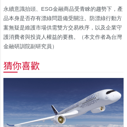
永續意識抬頭、
ESG
金融商品受青
睞
的趨勢下，
產
品本身是否存有漂綠問題備受關注。防漂綠行動方
案無疑是維護市場供需雙方交易秩序，以及企業守
護消費者與投資人權益的要務。
（本文作者為台灣
金融研訓院副研究員）
猜你喜歡