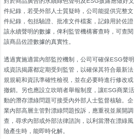
對於商品廣告的永續綠色聲明及
ESG
披露應做好文
件紀
錄
，若受外部人士質疑時，公司能提供完整文
件紀
錄
，包括驗證、批准文件
檔
案，記
錄
用於佐證
該永續聲明的數據，俾利監管機構審
查
時，可
查閱
該商品佐證數據的真實性。
透過實施適當
內
部監控機制，公司可確保
ESG
聲明
或資訊
揭
露都定期受到監管，以確保其符合最新法
規規範和資訊準確性檢視，並在必要時進行修改或
撤銷。
另
也應設立吹哨者舉報制度，讓
ESG
商業活
動的潛存漂綠問題可接受
內
外部人士監督核驗。企
業
內
部高層主管對漂綠問題投訴，應重視並展開調
查
，尋求
內
部或外部法律諮詢，以利當潛在漂綠風
險
產
生時，能即時化解。