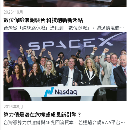
2026年8月
數位保險浪潮襲台 科技創新新起點
台灣從「純網路保險」進化到「數位保險」，透過情境嵌入自動生效，翻轉傳統人找保險的銷售模式與監理思維。
2026年8月
算力債是潛在危機或成長新引擎？
台灣憑算力供應鏈與46兆回流資本，若透過合規RWA平台進行鏈上融資，有機會將算力代工翻身為金融金流軸心。