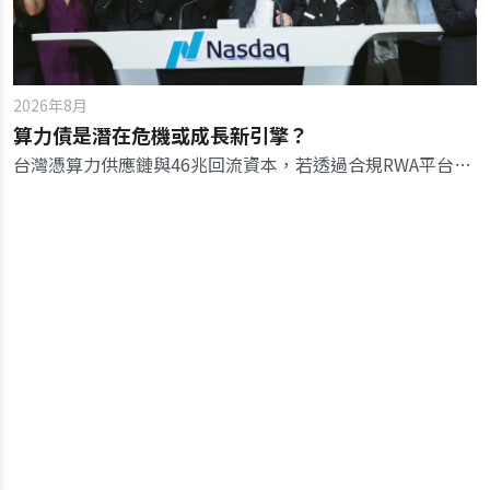
2026年8月
算力債是潛在危機或成長新引擎？
台灣憑算力供應鏈與46兆回流資本，若透過合規RWA平台進行鏈上融資，有機會將算力代工翻身為金融金流軸心。