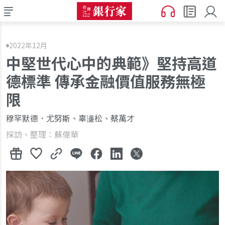
2022年12月
中堅世代心中的典範》堅持高道
德標準 傳承金融價值服務無極
限
穆罕默德．尤努斯、辜濓松、蔡萬才
採訪、整理：蘇偉華