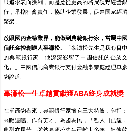
只追求表面獲利，而是應從更高的格局視野經營銀
行，承擔社會責任，協助企業發展，促進國家經濟
繁榮。
放眼國內金融業界，能做到典範銀行家，當屬中國
信託金控創辦人辜濓松。
「辜濓松先生是我心目中
的典範銀行家，他深深影響了中國信託的企業文
化。」中國信託商業銀行支付金融事業處經理單彥
鈞說道。
辜濓松一生卓越貢獻獲ABA終身成就獎
在單彥鈞看來，典範銀行家擁有三大特質，包括：
高瞻遠矚、作育英才、為國為民，「哲人日已遠，
典型在夙昔。雖然辜濓松先生已離世多年，但他的