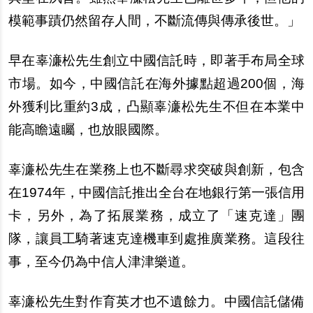
模範事蹟仍然留存人間，不斷流傳與傳承後世。」
早在辜濓松先生創立中國信託時，即著手布局全球
市場。如今，中國信託在海外據點超過200個，海
外獲利比重約3成，凸顯辜濓松先生不但在本業中
能高瞻遠矚，也放眼國際。
辜濓松先生在業務上也不斷尋求突破與創新，包含
在1974年，中國信託推出全台在地銀行第一張信用
卡，另外，為了拓展業務，成立了「速克達」團
隊，讓員工騎著速克達機車到處推廣業務。這段往
事，至今仍為中信人津津樂道。
辜濓松先生對作育英才也不遺餘力。中國信託儲備