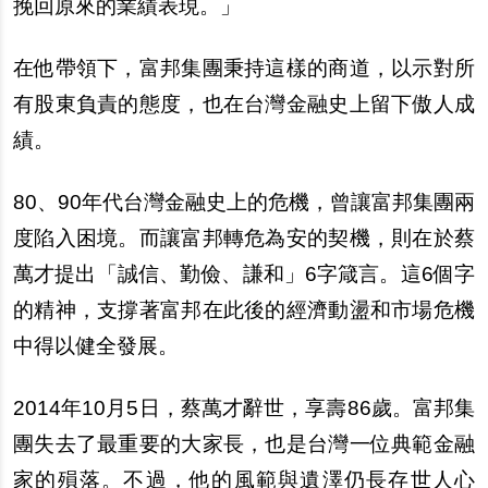
挽回原來的業績表現。」
在他帶領下，富邦集團秉持這樣的商道，以示對所
有股東負責的態度，也在台灣金融史上留下傲人成
績。
80
、90年代台灣金融史上的危機，曾讓富邦集團兩
度陷入困境。而讓富邦轉危為安的契機，則在於蔡
萬才提出「誠信、勤儉、謙和」6字箴言。這6個字
的精神，支撐著富邦在此後的經濟動盪和市場危機
中得以健全發展。
2014
年10月5日，蔡萬才辭世，享壽86歲。富邦集
團失去了最重要的大家長，也是台灣一位典範金融
家的殞落。不過，他的風範與遺澤仍長存世人心