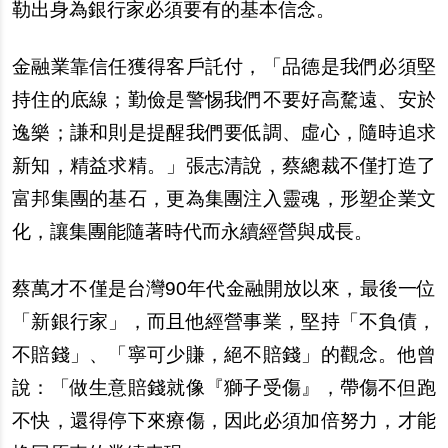
勒出身為銀行家必須要有的基本信念。
金融業靠信任獲得客戶託付，「品德是我們必須堅
持住的底線；勤儉是警惕我們不要好高騖遠、安於
逸樂；謙和則是提醒我們要低調、虛心，隨時追求
新知，精益求精。」張志清說，蔡總裁不僅打造了
富邦集團的基石，更為集團注入靈魂，形塑企業文
化，讓集團能隨著時代而永續經營與成長。
蔡萬才不僅是台灣90年代金融開放以來，最後一位
「新銀行家」，而且他經營事業，堅持「不負債，
不賠錢」、「寧可少賺，絕不賠錢」的觀念。他曾
說：「做生意賠錢就像『獅子受傷』，帶傷不但跑
不快，還得停下來療傷，因此必須加倍努力，才能