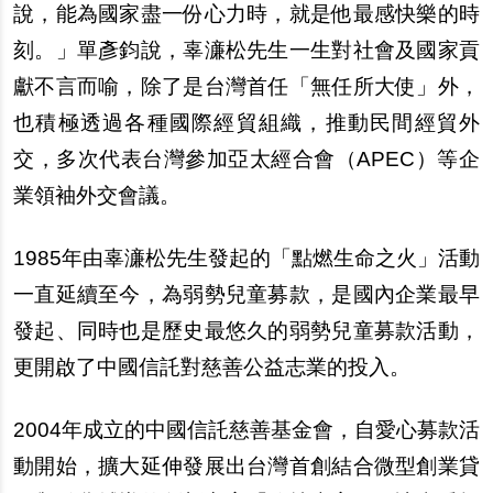
說，能為國家盡一份心力時，就是他最感快樂的時
刻。」單彥鈞說，辜濓松先生一生對社會及國家貢
獻不言而喻，除了是台灣首任「無任所大使」外，
也積極透過各種國際經貿組織，推動民間經貿外
交，多次代表台灣參加亞太經合會（APEC）等企
業領袖外交會議。
1985
年由辜濓松先生發起的「點燃生命之火」活動
一直延續至今，為弱勢兒童募款，是國內企業最早
發起、同時也是歷史最悠久的弱勢兒童募款活動，
更開啟了中國信託對慈善公益志業的投入。
2004
年成立的中國信託慈善基金會，自愛心募款活
動開始，擴大延伸發展出台灣首創結合微型創業貸