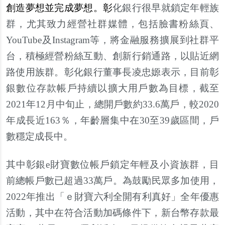
創造夢想並完成夢想。彰
化銀行很早就鎖定年輕族
群，尤其致力經營社群媒體，包括臉書粉絲頁、
YouTube及Instagram等，將金融服務擴展到社群平
台，積極經營粉絲互動、創新行銷通路，以貼近網
路使用族群。彰化銀行董事長凌忠嫄表示，目前彰
銀數位存款帳戶持續以擴大用戶數為目標，截至
2021年12月中旬止，總開戶數約33.6萬戶，較2020
年成長近163％，年齡層集中在30至39歲區間，戶
數穩定成長中。
其中彰銀e財寶數位帳戶鎖定年輕及小資族群，目
前總帳戶數已超過33萬戶。為鼓勵民眾多加使用，
2022年推出「ｅ財寶六利全開有利真好」全年優惠
活動，其中在符合活動加碼條件下，新台幣存款最