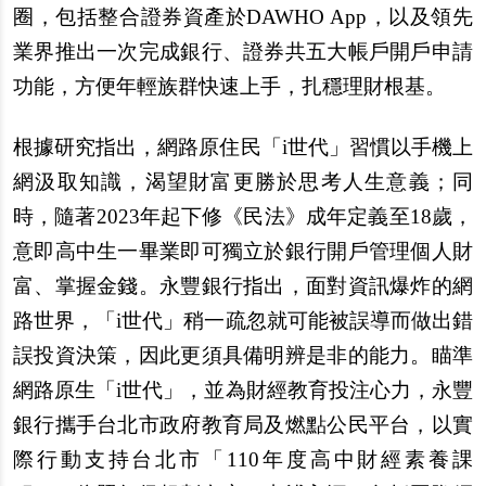
圈，包括整合證券資產於DAWHO App，以及領先
業界推出一次完成銀行、證券共五大帳戶開戶申請
功能，方便年輕族群快速上手，扎穩理財根基。
根據研究指出，網路原住民「i世代」習慣以手機上
網汲取知識，渴望財富更勝於思考人生意義；同
時，隨著2023年起下修《民法》成年定義至18歲，
意即高中生一畢業即可獨立於銀行開戶管理個人財
富、掌握金錢。永豐銀行指出，面對資訊爆炸的網
路世界，「i世代」稍一疏忽就可能被誤導而做出錯
誤投資決策，因此更須具備明辨是非的能力。瞄準
網路原生「i世代」，並為財經教育投注心力，永豐
銀行攜手台北市政府教育局及燃點公民平台，以實
際行動支持台北市「110年度高中財經素養課