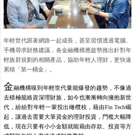
年輕世代跟著網路一起成長，甚至習慣透過電腦、
手機尋求財務建議，各金融機構應趁勢推出針對年
輕族群規劃的相關產品，協助年輕人理財，更快速
累積「第一桶金」。
金
融機構嗅到年輕世代量能爆發的趨勢，不像過
去積極籠絡資深理財族，如今也漸漸轉向擁抱新世
代，紛紛對年輕一輩投出橄欖枝，藉由Fin Tech崛
起，讓過去需要大筆資金的理財投資，門檻大幅降
低，現在只要有小小金額就能藉由存款、投資等方